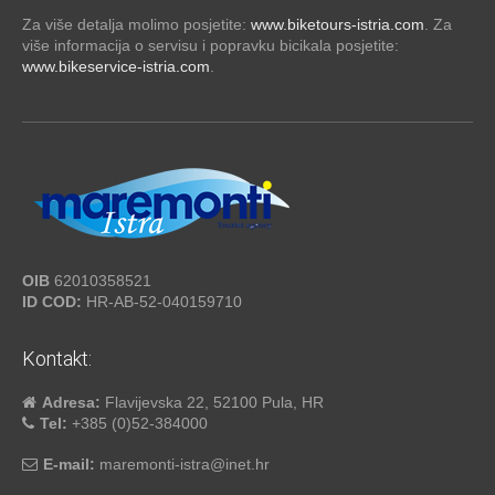
Za više detalja molimo posjetite:
www.biketours-istria.com
. Za
više informacija o servisu i popravku bicikala posjetite:
www.bikeservice-istria.com
.
OIB
62010358521
ID COD:
HR-AB-52-040159710
Kontakt:
Adresa:
Flavijevska 22, 52100 Pula, HR
Tel:
+385 (0)52-384000
E-mail:
maremonti-istra@inet.hr