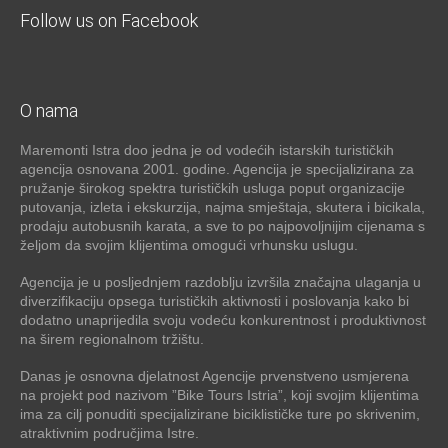
Follow us on Facebook
O nama
Maremonti Istra doo jedna je od vodećih istarskih turističkih
agencija osnovana 2001. godine. Agencija je specijalizirana za
pružanje širokog spektra turističkih usluga poput organizacije
putovanja, izleta i ekskurzija, najma smještaja, skutera i bicikala,
prodaju autobusnih karata, a sve to po najpovoljnijim cijenama s
željom da svojim klijentima omogući vrhunsku uslugu.
Agencija je u posljednjem razdoblju izvršila značajna ulaganja u
diverzifikaciju opsega turističkih aktivnosti i poslovanja kako bi
dodatno unaprijedila svoju vodeću konkurentnost i produktivnost
na širem regionalnom tržištu.
Danas je osnovna djelatnost Agencije prvenstveno usmjerena
na projekt pod nazivom ”Bike Tours Istria”, koji svojim klijentima
ima za cilj ponuditi specijalizirane biciklističke ture po skrivenim,
atraktivnim područjima Istre.