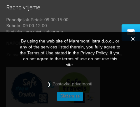
Radno vrijeme
Ponedjeljak-Petak: 09:00-15:00
Subota: 09:00-12:00
Nedjelja i praznici: zatvoreno
By using the web site of Maremonti Istra d.o.o., or
NAPOMENA
any of the services listed therein, you fully agree to
the Terms of Use stated in the Privacy Policy. If you
Za sve informacije i upite dostupni smo mailom i telefonom.
do not agree to the terms of use do not use this
site.
Postavke privatnosti
Slažem se
Maremonti
© 2026 - by
studioP
NAČINI PLAĆANJA
/
OPĆE UPUTE I NAPOMENE
/
PRIVACY POLICY