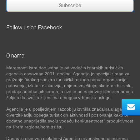
Subscribe
Follow us on Facebook
O nama
Maremonti Istra doo jedna je od vodećih istarskih turističkih
agencija osnovana 2001. godine. Agencija je specijalizirana za
pružanje širokog spektra turističkih usluga poput organizacije
putovanja, izleta i ekskurzija, najma smještaja, skutera i bicikala,
prodaju autobusnih karata, a sve to po najpovoljnijim cijenama s
željom da svojim klijentima omogući vrhunsku uslugu.
Agencija je u posljednjem razdoblju izvršila značajna ulaganja u
diverzifikaciju opsega turističkih aktivnosti i poslovanja kako bi
dodatno unaprijedila svoju vodeću konkurentnost i produktivnost
na širem regionalnom tržištu.
Danas je osnovna djelatnost Agencije prvenstveno usmjerena