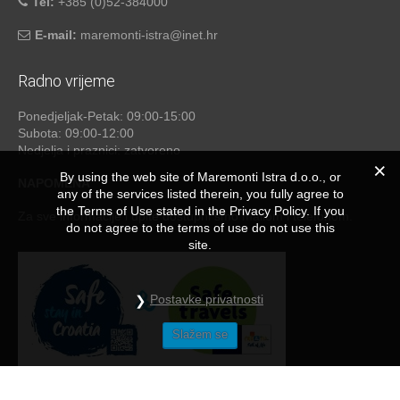
Tel:
+385 (0)52-384000
E-mail:
maremonti-istra@inet.hr
Radno vrijeme
Ponedjeljak-Petak: 09:00-15:00
Subota: 09:00-12:00
Nedjelja i praznici: zatvoreno
By using the web site of Maremonti Istra d.o.o., or
NAPOMENA
any of the services listed therein, you fully agree to
the Terms of Use stated in the Privacy Policy. If you
Za sve informacije i upite dostupni smo mailom i telefonom.
do not agree to the terms of use do not use this
site.
Postavke privatnosti
Slažem se