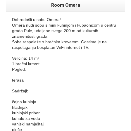
Room Omera
Dobrodošli u sobu Omera!
Omera nudi sobu s mini kuhinjom i kupaonicom u centru
grada Pule, udaljene svega 200 m od kulturnih
znamenitosti grada.
Soba raspolaže s bračnim krevetom. Gostima je na
raspolaganju besplatan WiFi internet i TV.
Veličina: 14 m²
1 bračni krevet
Pogled:
terasa
Sadržaji: ​
čajna kuhinja
hladnjak
kuhinjski pribor
kuhalo za vodu
vanjski namještaj
ploče …