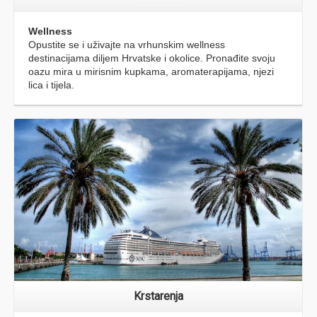
Izleti
Upoznajte nove krajolike, kulture i običaje kroz
jednodnevne izlete u našoj ponudi. Upotpunite svoje
slobodne dane novim doživljajima.
Hotelski i privatni smještaj
Smještaj
Ponuda privatnog i hotelskog smještaja na području Pule i