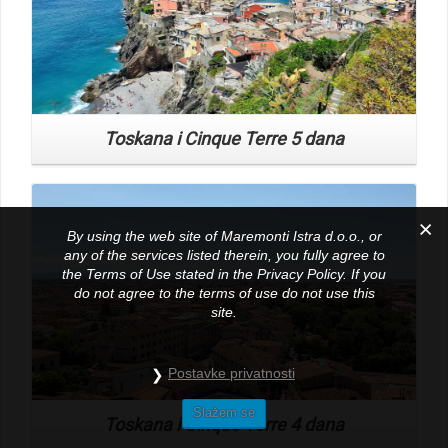
Sicilija 5 dana
Read More
By using the web site of Maremonti Istra d.o.o., or
any of the services listed therein, you fully agree to
the Terms of Use stated in the Privacy Policy. If you
do not agree to the terms of use do not use this
site.
Istanbul Deluxe 5 dana
Postavke privatnosti
Read More
Slažem se