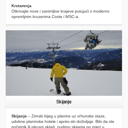
okolice.
Biciklistički izleti
Bike Tour South Istria
Odmorite se od dnevnog stresa i započnite dane
drugačije. Vodimo Vas od poviješću bogatih mjesta sve do
nezaboravnih krajolika koje ćete zauvijek pamtiti.