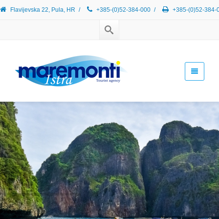
Flavijevska 22, Pula, HR
/
+385-(0)52-384-000
/
+385-(0)52-384-