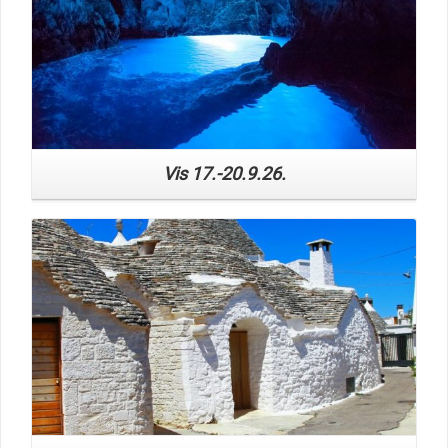
Vis 17.-20.9.26.
Read More
PREKRASNA APULIJA iz Pule, let iz Trsta
9.-12.10.26. – garantirano