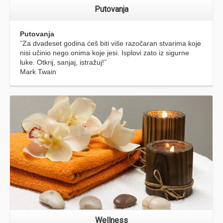
Iznajmljivanje
Rent-a- bike, scooter, car
Nudimo sve potrebno za Vaš idealan odmor na jednom
mjestu. Najam bicikla, e-bicikla, scootera i automobila.
Izleti