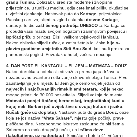
gradu Tunisu.
Dolazak u središte moderne i živopisne
prijestolnice, u tunišku medinu, gdje ćete imati priliku okušati se
u vještini cjenkanja. Nastavak puta do
Kartage,
prijestolnice
Punskog carstva, slijedi razgled ostataka
drevne Kartage
;
danas je to dio
zaštićenog područja UNESCO-a
. Kartaga će
probuditi vašu maštu svojom bogatom i zanimljivom poviješću i
ispričati priču o princezi Elisi i velikom vojskovođi Hanibalu.
Nakon obilaska slijedi ručak, a zatim šetnja idiličnim
bijelo-
plavim gradićem umjetnika Sidi Bou Said
, koji nudi prekrasan
panoramski pogled. Povratak u hotel, večera i noćenje.
4. DAN PORT EL KANTAOUI – EL JEM – MATMATA – DOUZ
Nakon doručka u hotelu slijedi vožnja prema jugu države u
nezaboravnu avanturu i otkrivanje skrivenih blaga Tunisa. Prvo
zaustavljanje je u mjestu
El Jem
gdje ćemo vidjeti jedan od
najvećih i najočuvanijih rimskih amfiteatara
, koji je nekad
mogao primiti do 30 000 posjetitelja. Slijedi vožnja do mjesta
Matmata
i
posjet tipičnoj berberskoj, trogloditskoj kući u
kojoj neki Berberi još uvijek žive u svojoj kulturi i jeziku.
Ručak (piće uz doplatu)
. Nastavak puta do grada
Douz,
oaze
koja se još naziva
“Vrata Sahare”,
mjestu gdje počinju prave
pješčane dine. Nezaboravno iskustvo zasigurno će biti šetnja
Saharom na malo drugačiji način, na
leđima deve
(fakultativno, uz nadoplatu)
. Smještaj u hotelu 4*. Večera i