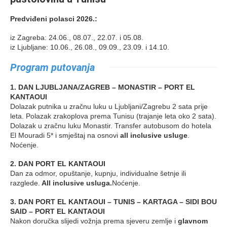
Predviđeni polasci 2026.:
iz Zagreba: 24.06., 08.07., 22.07. i 05.08.
iz Ljubljane: 10.06., 26.08., 09.09., 23.09. i 14.10.
Program putovanja
1. DAN LJUBLJANA/ZAGREB – MONASTIR – PORT EL
KANTAOUI
Dolazak putnika u zračnu luku u Ljubljani/Zagrebu 2 sata prije
leta. Polazak zrakoplova prema Tunisu (trajanje leta oko 2 sata).
Dolazak u zračnu luku Monastir. Transfer autobusom do hotela
El Mouradi 5* i smještaj na osnovi
all inclusive usluge
.
Noćenje.
2. DAN PORT EL KANTAOUI
Dan za odmor, opuštanje, kupnju, individualne šetnje ili
razglede.
All inclusive usluga.
Noćenje.
3. DAN PORT EL KANTAOUI – TUNIS – KARTAGA – SIDI BOU
SAID – PORT EL KANTAOUI
Nakon doručka slijedi vožnja prema sjeveru zemlje i
glavnom