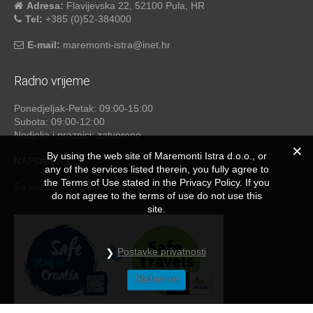
Adresa:
Flavijevska 22, 52100 Pula, HR
Tel:
+385 (0)52-384000
E-mail:
maremonti-istra@inet.hr
Radno vrijeme
Ponedjeljak-Petak: 09:00-15:00
Subota: 09:00-12:00
Nedjelja i praznici: zatvoreno
By using the web site of Maremonti Istra d.o.o., or
NAPOMENA
any of the services listed therein, you fully agree to
the Terms of Use stated in the Privacy Policy. If you
Za sve informacije i upite dostupni smo mailom i telefonom.
do not agree to the terms of use do not use this
site.
Postavke privatnosti
Slažem se