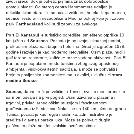
život i sreću, dok je buketić jasmina znak dobrodošlice i
gostoljubivosti. Od starog centra Hammameta udaljen je
nekoliko kilometara. Tu se nalazi velik broj hotela, lijepa marina,
šetnice, restorani i nezaobilazna Medina pokraj koje je i zabavni
park
Carthageland
koji nudi zabavu za svakoga.
Port El Kantaoui
je turističko odredište, smješteno otprilike 10
km južno od
Soussea
. Poznato je po svojoj luksuznoj marini,
prekrasnim plažama i brojnim hotelima. Grad je izgrađen 1979.
godine i razvijen je kao moderno ljetovalište. Osim plaža, nudi i
golf terene, restorane, kafiće te razne vodene aktivnosti. Port El
Kantaoui je popularno među turistima zbog svog opuštenog
ambijenta i visokokvalitetnih sadržaja, a može se pohvaliti i
brojnim povijesnim znamenitostima u okolici, uključujući
staru
medinu Sousse
.
Sousse,
danas treći po veličini u Tunisu, svojim mediteranskim
šarmom osvaja na prvi pogled. Osim uživanja u plažama i
trgovini, privlači arheološkim muzejom i fascinantnom
građevinama iz 9. stoljeća. Nalazi se na 140 km južno od grada
Tunisa, poznat je kao regija maslinika, administrativno je
središte i glavna ribarska luka. Može se pohvaliti dugim
pješčanim plažama i festivalskim svečanostima.