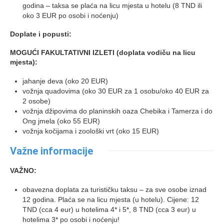
godina – taksa se plaća na licu mjesta u hotelu (8 TND ili
oko 3 EUR po osobi i noćenju)
Doplate i popusti:
MOGUĆI FAKULTATIVNI IZLETI (doplata vodiču na licu
mjesta):
jahanje deva (oko 20 EUR)
vožnja quadovima (oko 30 EUR za 1 osobu/oko 40 EUR za
2 osobe)
vožnja džipovima do planinskih oaza Chebika i Tamerza i do
Ong jmela (oko 55 EUR)
vožnja kočijama i zoološki vrt (oko 15 EUR)
Važne informacije
VAŽNO:
obavezna doplata za turističku taksu – za sve osobe iznad
12 godina. Plaća se na licu mjesta (u hotelu). Cijene: 12
TND (cca 4 eur) u hotelima 4* i 5*, 8 TND (cca 3 eur) u
hotelima 3* po osobi i noćenju!