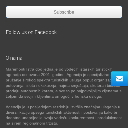
Subscribe
Follow us on Facebook
O nama
Maremonti Istra doo jedna je od vodećih istarskih turističkih
agencija osnovana 2001. godine. Agencija je specijalizirana za
pružanje širokog spektra turističkih usluga poput organizacije
putovanja, izleta i ekskurzija, najma smještaja, skutera i bicikala,
prodaju autobusnih karata, a sve to po najpovoljnijim cijenama s
željom da svojim klijentima omogući vrhunsku uslugu.
Agencija je u posljednjem razdoblju izvršila značajna ulaganja u
diverzifikaciju opsega turističkih aktivnosti i poslovanja kako bi
dodatno unaprijedila svoju vodeću konkurentnost i produktivnost
na širem regionalnom tržištu.