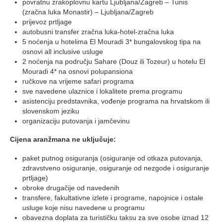
povratnu zrakoplovnu kartu Ljubljana/Zagreb – Tunis
(zračna luka Monastir) – Ljubljana/Zagreb
prijevoz prtljage
autobusni transfer zračna luka-hotel-zračna luka
5 noćenja u hotelima El Mouradi 3* bungalovskog tipa na
osnovi all inclusive usluge
2 noćenja na području Sahare (Douz ili Tozeur) u hotelu El
Mouradi 4* na osnovi polupansiona
ručkove na vrijeme safari programa
sve navedene ulaznice i lokalitete prema programu
asistenciju predstavnika, vođenje programa na hrvatskom ili
slovenskom jeziku
organizaciju putovanja i jamčevinu
Cijena aranžmana ne uključuje:
paket putnog osiguranja (osiguranje od otkaza putovanja,
zdravstveno osiguranje, osiguranje od nezgode i osiguranje
prtljage)
obroke drugačije od navedenih
transfere, fakultativne izlete i programe, napojnice i ostale
usluge koje nisu navedene u programu
obavezna doplata za turističku taksu za sve osobe iznad 12