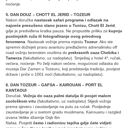
noćenje.
5. DAN DOUZ – CHOTT EL JERID – TOZEUR
Nakon doručka
nastavak safari programa i odlazak na
najveće presušeno slano jezero u Tunisu, Chott El Jerid
,
gdje je predviđena kratka pauza. Ne propustite priliku za
kupnju
pustinjskih ruža ili fotografiranje ovog prirodnog
fenomena
. Nastavak vožnje prema mjestu
Tozeur
. Ako ste
spremni doživjeti pravu avanturu predlažemo adrenalinsku off
road vožnju terenskim vozilima do
prekrasnih oaza Chebika i
Tamerza
(fakultativno, uz nadoplatu). Smještaj u hotel 4*, ručak,
večera, noćenje. Po želji nakon večere, mogućnost odlaska do
muzeja Dar Zamen u Tozeuru, koji predstavlja tradiciju, povijest
države i priče o 1001 noći (fakultativno, uz nadoplatu).
6. DAN TOZEUR – GAFSA – KAIROUAN – PORT EL
KANTAOUI
Doručak.
Vožnja do oaza palmi datulja ili posjet malom
zoološkom vrtu
(fakultativno, uz nadoplatu) Slijedi vožnja
prema sjeveru i zaustavljanje na putu za ručak. Posljednje
zaustavljanje je u svetom gradu muslimana, Kairouanu i razgled
izvana Velike džamije Oqb Ibn
Nafaa. Posjetit
ćemo i radionicu tepiha gdje ćete vidjeti