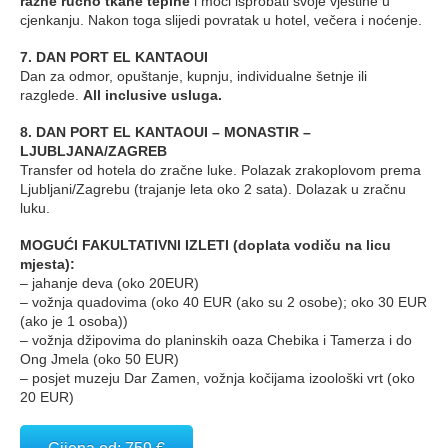
razne ručno tkane tepihe
i moći isprobati svoje vještine u
cjenkanju. Nakon toga slijedi povratak u hotel, večera i noćenje.
7. DAN PORT EL KANTAOUI
Dan za odmor, opuštanje, kupnju, individualne šetnje ili
razglede.
All inclusive usluga.
8. DAN PORT EL KANTAOUI – MONASTIR –
LJUBLJANA/ZAGREB
Transfer od hotela do zračne luke. Polazak zrakoplovom prema
Ljubljani/Zagrebu (trajanje leta oko 2 sata). Dolazak u zračnu
luku.
MOGUĆI FAKULTATIVNI IZLETI (doplata vodiču na licu
mjesta):
– jahanje deva (oko 20EUR)
– vožnja quadovima (oko 40 EUR (ako su 2 osobe); oko 30 EUR
(ako je 1 osoba))
– vožnja džipovima do planinskih oaza Chebika i Tamerza i do
Ong Jmela (oko 50 EUR)
– posjet muzeju Dar Zamen, vožnja kočijama izoološki vrt (oko
20 EUR)