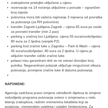
zrakoplovne pristojbe uključene u cijenu
rezervacije na 14 noćenja uključene u ponude – ograničen
broj mjesta
putovnica mora biti važeća najmanje 3 mjeseca od povratka
sa putovanja (za RH putovnice)
transfer Zagreb-Ljubljana-Zagreb – cijena 65 eura po osobi
za povratni transfer (min 2 pax)
parking u zračnoj luci Ljubljana: cijena 55 eura/vozilo/tjedan;
80 eura za 2 tjedna (vanjski P2)
parking kod zračne luke u Zagrebu – Park & Wash – cijena
45 eura/vozilo/tjedan; 80 eura za 2 tjedna. U cijenu je
uključen transfer od/do zračne luke.
polasci nisu garantirani dok se ne ostvari dovoljan broj
putnika. Negarantirani polazak uključuje mogućnost otkaza
putovanja, promjene zračne luke ili datuma putovanja.
NAPOMENE:
Agencija zadržava pravo izmjene određenih dijelova te izmjene
redoslijeda programa putovanja ovisno o izmjenama u redu
letenja zrakoplova, radnim vremenima lokaliteta koji se
posjećuju, vremenskim uvjetima i ostalim čimbenicima. Za