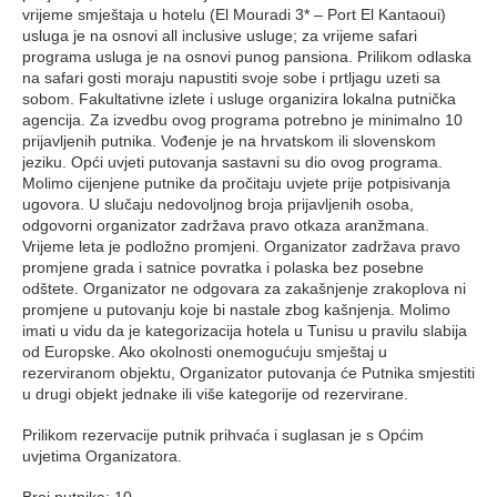
vrijeme smještaja u hotelu (El Mouradi 3* – Port El Kantaoui)
usluga je na osnovi all inclusive usluge; za vrijeme safari
programa usluga je na osnovi punog pansiona. Prilikom odlaska
na safari gosti moraju napustiti svoje sobe i prtljagu uzeti sa
sobom. Fakultativne izlete i usluge organizira lokalna putnička
agencija. Za izvedbu ovog programa potrebno je minimalno 10
prijavljenih putnika. Vođenje je na hrvatskom ili slovenskom
jeziku. Opći uvjeti putovanja sastavni su dio ovog programa.
Molimo cijenjene putnike da pročitaju uvjete prije potpisivanja
ugovora. U slučaju nedovoljnog broja prijavljenih osoba,
odgovorni organizator zadržava pravo otkaza aranžmana.
Vrijeme leta je podložno promjeni. Organizator zadržava pravo
promjene grada i satnice povratka i polaska bez posebne
odštete. Organizator ne odgovara za zakašnjenje zrakoplova ni
promjene u putovanju koje bi nastale zbog kašnjenja. Molimo
imati u vidu da je kategorizacija hotela u Tunisu u pravilu slabija
od Europske. Ako okolnosti onemogućuju smještaj u
rezerviranom objektu, Organizator putovanja će Putnika smjestiti
u drugi objekt jednake ili više kategorije od rezervirane.
Prilikom rezervacije putnik prihvaća i suglasan je s Općim
uvjetima Organizatora.
Broj putnika: 10