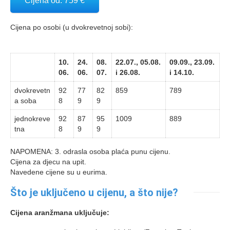
Cijena od: 759 €
Cijena po osobi (u dvokrevetnoj sobi):
10.
24.
08.
22.07., 05.08.
09.09., 23.09.
06.
06.
07.
i 26.08.
i 14.10.
dvokrevetn
92
77
82
859
789
a soba
8
9
9
jednokreve
92
87
95
1009
889
tna
8
9
9
NAPOMENA: 3. odrasla osoba plaća punu cijenu.
Cijena za djecu na upit.
Navedene cijene su u eurima.
Što je uključeno u cijenu, a što nije?
Cijena aranžmana uključuje: