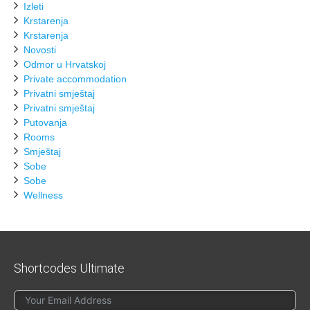
Izleti
Krstarenja
Krstarenja
Novosti
Odmor u Hrvatskoj
Private accommodation
Privatni smještaj
Privatni smještaj
Putovanja
Rooms
Smještaj
Sobe
Sobe
Wellness
Shortcodes Ultimate