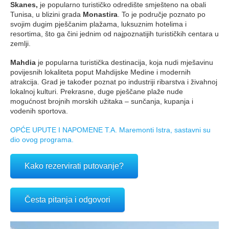
Skanes,
je popularno turističko odredište smješteno na obali
Tunisa, u blizini grada
Monastira
. To je područje poznato po
svojim dugim pješčanim plažama, luksuznim hotelima i
resortima, što ga čini jednim od najpoznatijih turističkih centara u
zemlji.
Mahdia
je popularna turistička destinacija, koja nudi mješavinu
povijesnih lokaliteta poput Mahdijske Medine i modernih
atrakcija. Grad je također poznat po industriji ribarstva i živahnoj
lokalnoj kulturi. Prekrasne, duge pješčane plaže nude
mogućnost brojnih morskih užitaka – sunčanja, kupanja i
vodenih sportova.
OPĆE UPUTE I NAPOMENE T.A. Maremonti Istra, sastavni su
dio ovog programa.
Kako rezervirati putovanje?
Česta pitanja i odgovori