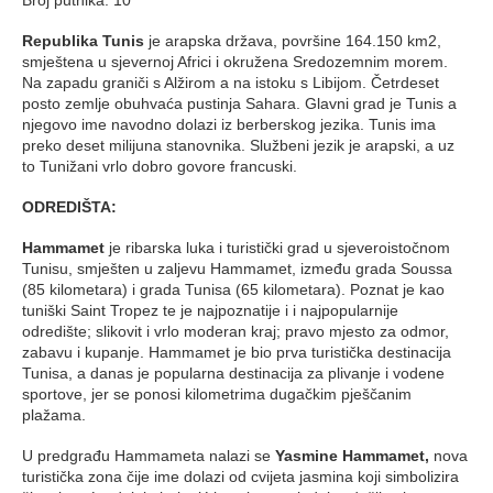
Republika Tunis
je arapska država, površine 164.150 km2,
smještena u sjevernoj Africi i okružena Sredozemnim morem.
Na zapadu graniči s Alžirom a na istoku s Libijom. Četrdeset
posto zemlje obuhvaća pustinja Sahara. Glavni grad je Tunis a
njegovo ime navodno dolazi iz berberskog jezika. Tunis ima
preko deset milijuna stanovnika. Službeni jezik je arapski, a uz
to Tunižani vrlo dobro govore francuski.
ODREDIŠTA:
Hammamet
je ribarska luka i turistički grad u sjeveroistočnom
Tunisu, smješten u zaljevu Hammamet, između grada Soussa
(85 kilometara) i grada Tunisa (65 kilometara). Poznat je kao
tuniški Saint Tropez te je najpoznatije i i najpopularnije
odredište; slikovit i vrlo moderan kraj; pravo mjesto za odmor,
zabavu i kupanje. Hammamet je bio prva turistička destinacija
Tunisa, a danas je popularna destinacija za plivanje i vodene
sportove, jer se ponosi kilometrima dugačkim pješčanim
plažama.
U predgrađu Hammameta nalazi se
Yasmine Hammamet,
nova
turistička zona čije ime dolazi od cvijeta jasmina koji simbolizira