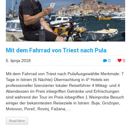
Mit dem Fahrrad von Triest nach Pula
5. lipnja 2018
0
0
Mit dem Fahrrad von Triest nach PulaAusgewählte Merkmale: 7
Tage in Istrien (6 Nächte) Übernachtung in 4* Hotels ein
professioneller lizenzierter lokaler Reiseführer 4 Mittag- und 4
Abendessen im Preis inbegriffen Getränke und Erfrischungen
sind während der Tour im Preis inbegriffen 1 Weinprobe Besuch
einiger der bekanntesten Reiseziele in Istrien: Buje, Grožnjan,
Motovun, Poreč, Rovinj, Fažana, ...
Read More