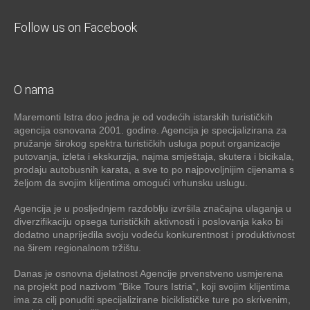
Follow us on Facebook
O nama
Maremonti Istra doo jedna je od vodećih istarskih turističkih
agencija osnovana 2001. godine. Agencija je specijalizirana za
pružanje širokog spektra turističkih usluga poput organizacije
putovanja, izleta i ekskurzija, najma smještaja, skutera i bicikala,
prodaju autobusnih karata, a sve to po najpovoljnijim cijenama s
željom da svojim klijentima omogući vrhunsku uslugu.
Agencija je u posljednjem razdoblju izvršila značajna ulaganja u
diverzifikaciju opsega turističkih aktivnosti i poslovanja kako bi
dodatno unaprijedila svoju vodeću konkurentnost i produktivnost
na širem regionalnom tržištu.
Danas je osnovna djelatnost Agencije prvenstveno usmjerena
na projekt pod nazivom ”Bike Tours Istria”, koji svojim klijentima
ima za cilj ponuditi specijalizirane biciklističke ture po skrivenim,