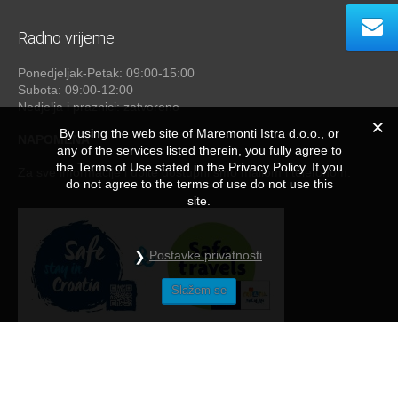
Radno vrijeme
Ponedjeljak-Petak: 09:00-15:00
Subota: 09:00-12:00
Nedjelja i praznici: zatvoreno
By using the web site of Maremonti Istra d.o.o., or
NAPOMENA
any of the services listed therein, you fully agree to
the Terms of Use stated in the Privacy Policy. If you
Za sve informacije i upite dostupni smo mailom i telefonom.
do not agree to the terms of use do not use this
site.
Postavke privatnosti
Slažem se
Maremonti
© 2026 - by
studioP
NAČINI PLAĆANJA
/
OPĆE UPUTE I NAPOMENE
/