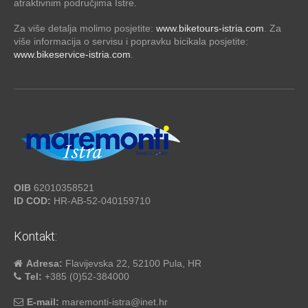
atraktivnim područjima Istre.
Za više detalja molimo posjetite:
www.biketours-istria.com
. Za
više informacija o servisu i popravku bicikala posjetite:
www.bikeservice-istria.com
.
OIB
62010358521
ID COD:
HR-AB-52-040159710
Kontakt:
Adresa:
Flavijevska 22, 52100 Pula, HR
Tel:
+385 (0)52-384000
E-mail:
maremonti-istra@inet.hr