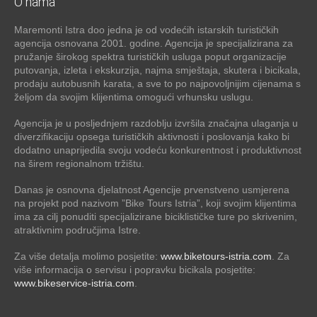
O nama
Maremonti Istra doo jedna je od vodećih istarskih turističkih
agencija osnovana 2001. godine. Agencija je specijalizirana za
pružanje širokog spektra turističkih usluga poput organizacije
putovanja, izleta i ekskurzija, najma smještaja, skutera i bicikala,
prodaju autobusnih karata, a sve to po najpovoljnijim cijenama s
željom da svojim klijentima omogući vrhunsku uslugu.
Agencija je u posljednjem razdoblju izvršila značajna ulaganja u
diverzifikaciju opsega turističkih aktivnosti i poslovanja kako bi
dodatno unaprijedila svoju vodeću konkurentnost i produktivnost
na širem regionalnom tržištu.
Danas je osnovna djelatnost Agencije prvenstveno usmjerena
na projekt pod nazivom ”Bike Tours Istria”, koji svojim klijentima
ima za cilj ponuditi specijalizirane biciklističke ture po skrivenim,
atraktivnim područjima Istre.
Za više detalja molimo posjetite:
www.biketours-istria.com
. Za
više informacija o servisu i popravku bicikala posjetite:
www.bikeservice-istria.com
.