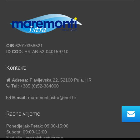
OIB
62010358521
ID COD:
HR-AB-52-040159710
Kontakt:
Adresa:
Flavijevska 22, 52100 Pula, HR
Tel:
+385 (0)52-384000
E-mail:
maremonti-istra@inet.hr
Radno vrijeme
Ponedjeljak-Petak: 09:00-15:00
Subota: 09:00-12:00
Nedjelja i praznici: zatvoreno