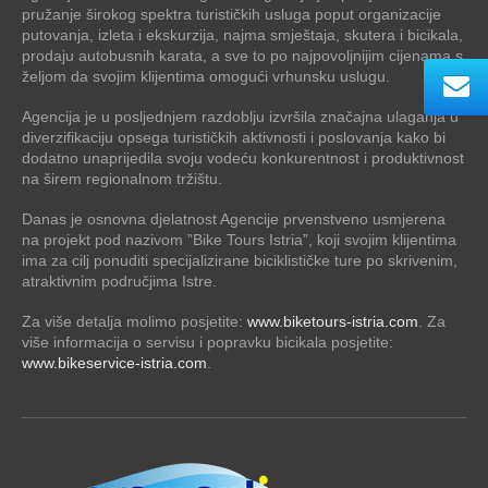
pružanje širokog spektra turističkih usluga poput organizacije
putovanja, izleta i ekskurzija, najma smještaja, skutera i bicikala,
prodaju autobusnih karata, a sve to po najpovoljnijim cijenama s
željom da svojim klijentima omogući vrhunsku uslugu.
Agencija je u posljednjem razdoblju izvršila značajna ulaganja u
diverzifikaciju opsega turističkih aktivnosti i poslovanja kako bi
dodatno unaprijedila svoju vodeću konkurentnost i produktivnost
na širem regionalnom tržištu.
Danas je osnovna djelatnost Agencije prvenstveno usmjerena
na projekt pod nazivom ”Bike Tours Istria”, koji svojim klijentima
ima za cilj ponuditi specijalizirane biciklističke ture po skrivenim,
atraktivnim područjima Istre.
Za više detalja molimo posjetite:
www.biketours-istria.com
. Za
više informacija o servisu i popravku bicikala posjetite:
www.bikeservice-istria.com
.