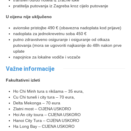
pratitelja putovanja iz Zagreba kroz cijelo putovanje
U cijenu nije uključeno
avionske pristojbe 490 € (obavezna nadoplata kod prijave)
nadoplata za jednokrevetnu soba 450 €
putno zdravstveno osiguranje i osiguranje od otkaza
putovanja (mora se ugovoriti najkasnije do 48h nakon prve
uplate
napojnice za lokalne vodiče i vozače
Važne informacije
Fakultativni izleti
Ho Chi Minh tura s rikšama – 35 eura,
Cu Chi tuneli i city tura – 70 eura,
Delta Mekonga – 70 eura
Zlatni most – CIJENA USKORO
Hoi An city toura – CIJENA USKORO
Hanoi City Tura – CIJENA USKORO
Ha Long Bay – CIJENA USKORO