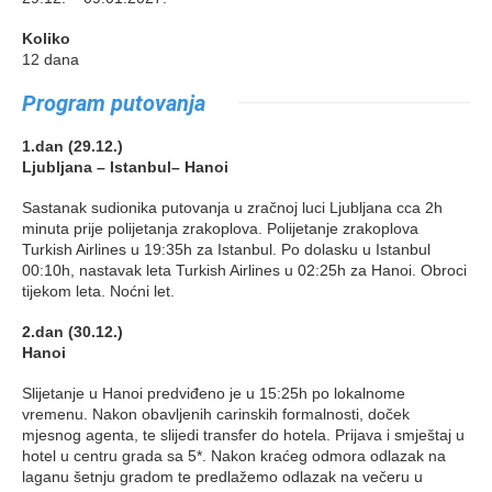
Koliko
12 dana
Program putovanja
1.dan (29.12.)
Ljubljana – Istanbul– Hanoi
Sastanak sudionika putovanja u zračnoj luci Ljubljana cca 2h
minuta prije polijetanja zrakoplova. Polijetanje zrakoplova
Turkish Airlines u 19:35h za Istanbul. Po dolasku u Istanbul
00:10h, nastavak leta Turkish Airlines u 02:25h za Hanoi. Obroci
tijekom leta. Noćni let.
2.dan (30.12.)
Hanoi
Slijetanje u Hanoi predviđeno je u 15:25h po lokalnome
vremenu. Nakon obavljenih carinskih formalnosti, doček
mjesnog agenta, te slijedi transfer do hotela. Prijava i smještaj u
hotel u centru grada sa 5*. Nakon kraćeg odmora odlazak na
laganu šetnju gradom te predlažemo odlazak na večeru u