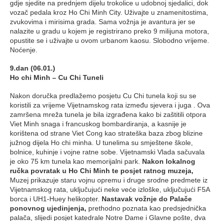
gdje sjedite na prednjem dijelu trokolice u udobnoj sjedalici, dok
vozač pedala kroz Ho Chi Minh City. Uživajte u znamenitostima,
zvukovima i mirisima grada. Sama vožnja je avantura jer se
nalazite u gradu u kojem je registrirano preko 9 milijuna motora,
opustite se i uživajte u ovom urbanom kaosu. Slobodno vrijeme.
Noćenje.
9.dan (06.01.)
Ho chi Minh – Cu Chi Tuneli
Nakon doručka predlažemo posjetu Cu Chi tunela koji su se
koristili za vrijeme Vijetnamskog rata između sjevera i juga . Ova
zamršena mreža tunela je bila izgrađena kako bi zaštitili otpora
Viet Minh snaga i francuskog bombardiranja, a kasnije je
korištena od strane Viet Cong kao strateška baza zbog blizine
južnog dijela Ho chi minha. U tunelima su smještene škole,
bolnice, kuhinje i vojne ratne sobe. Vijetnamski Vlada sačuvala
je oko 75 km tunela kao memorijalni park.
Nakon lokalnog
ručka povratak u Ho Chi Minh te posjet ratnog muzeja,
Muzej prikazuje staru vojnu opremu i druge srodne predmete iz
Vijetnamskog rata, uključujući neke veće izloške, uključujući F5A
borca i UH1-Huey helikopter.
Nastavak vožnje do Palače
ponovnog ujedinjenja,
prethodno poznata kao predsjednička
palača, slijedi posjet katedrale Notre Dame i Glavne pošte, dva