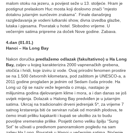
malom otoku na jezeru, a povijest seže u 13. stoljeće. Hram je
postignut prelaskom Huc mosta koji doslovno znači “mjesto
dotaknu jutarnjim sunčevim zrakama”. Finale današnjeg
razgledavanja je vodeni lutkarski show, divna izvedba glazbe,
lutaka i pjesama. Povratak u hotel. Slobodno vrijeme. U
večernjim satima pripreme za doček Nove godine. Zabava.
4.dan (01.01.)
Hanoi – Ha Long Bay
Nakon doručka
predlažemo odlazak (fakultativno) u Ha Long
Bay,
zaljev u kojeg karakterizira 2000 vapnenačkih grebena,
otočića i hridi, koje izviru iz vode. Ovaj prirodni fenomen prostire
se na 1.500 četvornih kilometara, pod zaštitom je UNESCO-a, a
2011 godine proglašen je jednim od Sedam čuda prirode. Ha
Long uz čiji se naziv veže legenda o zmaju, nastajao je
milijunima godina djelovanjem klime i mora, a i dan danas se još
uvijek mijenja. Dolazak u Halong Bay predviđen je u jutarnjim
satima. Ukrcaj na tradicionalni drveni jedrenjak 5*, za vrijeme 7
satnog krstarenja biti će serviran ručak od morskih plodova, te
ćemo imati priliku kajakariti i kupati se ukoliko za to budu
povoljne vremenske prilike. Posjetit ćemo veliku špilju “Sung
Sot” te uživati u predivnom panoramskom pogledu na sam
zaljev Ha Long. Povratak u Hanoi u večernjim satima. Noćenje.