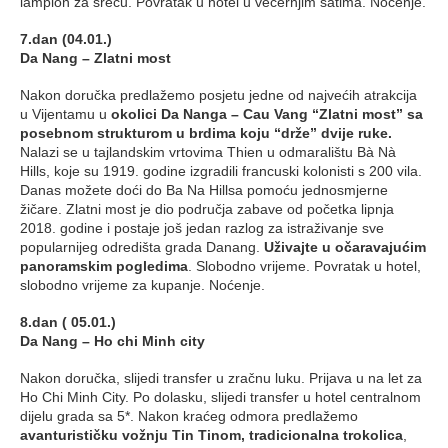
lampion za sreću. Povratak u hotel u večernjim satima. Noćenje.
7.dan (04.01.)
Da Nang – Zlatni most
Nakon doručka predlažemo posjetu jedne od najvećih atrakcija
u Vijentamu u
okolici Da Nanga – Cau Vang “Zlatni most” sa
posebnom strukturom u brdima koju “drže” dvije ruke.
Nalazi se u tajlandskim vrtovima Thien u odmaralištu Bà Nà
Hills, koje su 1919. godine izgradili francuski kolonisti s 200 vila.
Danas možete doći do Ba Na Hillsa pomoću jednosmjerne
žičare. Zlatni most je dio područja zabave od početka lipnja
2018. godine i postaje još jedan razlog za istraživanje sve
popularnijeg odredišta grada Danang.
Uživajte u očaravajućim
panoramskim pogledima
. Slobodno vrijeme. Povratak u hotel,
slobodno vrijeme za kupanje. Noćenje.
8.dan ( 05.01.)
Da Nang – Ho chi Minh city
Nakon doručka, slijedi transfer u zračnu luku. Prijava u na let za
Ho Chi Minh City. Po dolasku, slijedi transfer u hotel centralnom
dijelu grada sa 5*. Nakon kraćeg odmora predlažemo
avanturističku vožnju Tin Tinom, tradicionalna trokolica
,