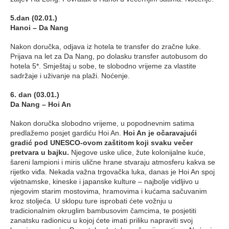
5.dan (02.01.)
Hanoi – Da Nang
Nakon doručka, odjava iz hotela te transfer do zračne luke.
Prijava na let za Da Nang, po dolasku transfer autobusom do
hotela 5*. Smještaj u sobe, te slobodno vrijeme za vlastite
sadržaje i uživanje na plaži. Noćenje.
6. dan (03.01.)
Da Nang – Hoi An
Nakon doručka slobodno vrijeme, u popodnevnim satima
predlažemo posjet gardiću Hoi An.
Hoi An je očaravajući
gradić pod UNESCO-ovom zaštitom koji svaku večer
pretvara u bajku.
Njegove uske ulice, žute kolonijalne kuće,
šareni lampioni i miris ulične hrane stvaraju atmosferu kakva se
rijetko viđa. Nekada važna trgovačka luka, danas je Hoi An spoj
vijetnamske, kineske i japanske kulture – najbolje vidljivo u
njegovim starim mostovima, hramovima i kućama sačuvanim
kroz stoljeća. U sklopu ture isprobati ćete vožnju u
tradicionalnim okruglim bambusovim čamcima, te posjetiti
zanatsku radionicu u kojoj ćete imati priliku napraviti svoj