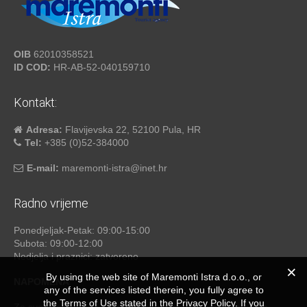
OIB
62010358521
ID COD:
HR-AB-52-040159710
Kontakt:
Adresa:
Flavijevska 22, 52100 Pula, HR
Tel:
+385 (0)52-384000
E-mail:
maremonti-istra@inet.hr
Radno vrijeme
Ponedjeljak-Petak: 09:00-15:00
Subota: 09:00-12:00
Nedjelja i praznici: zatvoreno
By using the web site of Maremonti Istra d.o.o., or
NAPOMENA
any of the services listed therein, you fully agree to
the Terms of Use stated in the Privacy Policy. If you