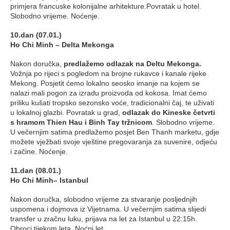
primjera francuske kolonijalne arhitekture.Povratak u hotel.
Slobodno vrijeme. Noćenje.
10.dan (07.01.)
Ho Chi Minh – Delta Mekonga
Nakon doručka,
predlažemo odlazak na Deltu Mekonga.
Vožnja po rijeci s pogledom na brojne rukavce i kanale rijeke
Mekong. Posjetit ćemo lokalno seosko imanje na kojem se
nalazi mali pogon za izradu proizvoda od kokosa. Imat ćemo
priliku kušati tropsko sezonsko voće, tradicionalni čaj, te uživati
u lokalnoj glazbi. Povratak u grad,
odlazak do Kineske četvrti
s hramom Thien Hau i Binh Tay tržnicom
. Slobodno vrijeme.
U večernjim satima predlažemo posjet Ben Thanh marketu, gdje
možete vježbati svoje vještine pregovaranja za suvenire, odjeću
i začine. Noćenje.
11.dan (08.01.)
Ho Chi Minh– Istanbul
Nakon doručka, slobodno vrijeme za stvaranje posljednjih
uspomena i dojmova iz Vijetnama. U večernjim satima slijedi
transfer u zračnu luku, prijava na let za Istanbul u 22:15h.
Obroci tijekom leta. Noćni let.