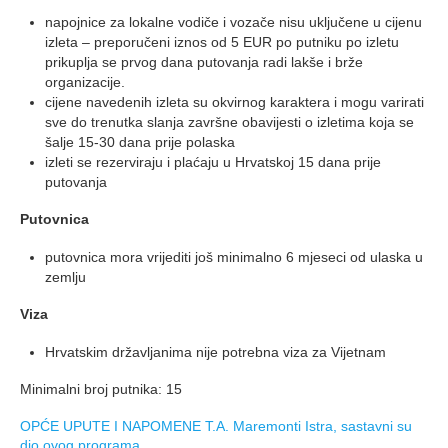
napojnice za lokalne vodiče i vozače nisu uključene u cijenu
izleta – preporučeni iznos od 5 EUR po putniku po izletu
prikuplja se prvog dana putovanja radi lakše i brže
organizacije.
cijene navedenih izleta su okvirnog karaktera i mogu varirati
sve do trenutka slanja završne obavijesti o izletima koja se
šalje 15-30 dana prije polaska
izleti se rezerviraju i plaćaju u Hrvatskoj 15 dana prije
putovanja
Putovnica
putovnica mora vrijediti još minimalno 6 mjeseci od ulaska u
zemlju
Viza
Hrvatskim državljanima nije potrebna viza za Vijetnam
Minimalni broj putnika: 15
OPĆE UPUTE I NAPOMENE T.A. Maremonti Istra, sastavni su
dio ovog programa.