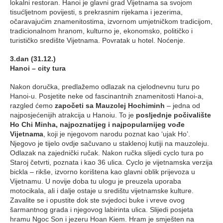
lokalni restoran. Hanoi je glavni grad Vijetnama sa svojom
tisućljetnom povijesti, s prekrasnim rijekama i jezerima,
očaravajućim znamenitostima, izvornom umjetničkom tradicijom,
tradicionalnom hranom, kulturno je, ekonomsko, političko i
turističko središte Vijetnama. Povratak u hotel. Noćenje.
3.dan (31.12.)
Hanoi – city tura
Nakon doručka, predlažemo odlazak na cjelodnevnu turu po
Hanoi-u. Posjetite neke od fascinantnih znamenitosti Hanoi-a,
razgled ćemo
započeti sa Mauzolej Hochiminh
– jedna od
najposjećenijih atrakcija u Hanoiu. To je
posljednje počivalište
Ho Chi Minha, najpoznatijeg i najpopularnijeg vođe
Vijetnama
, koji je njegovom narodu poznat kao ‘ujak Ho’.
Njegovo je tijelo ovdje sačuvano u staklenoj kutiji na mauzoleju.
Odlazak na zajednički ručak. Nakon ručka slijedi cyclo tura po
Staroj četvrti, poznata i kao 36 ulica. Cyclo je vijetnamska verzija
bickla – rikše, izvorno korištena kao glavni oblik prijevoza u
Vijetnamu. U novije doba tu ulogu je preuzela uporaba
motocikala, ali i dalje ostaje u središtu vijetnamske kulture.
Zavalite se i opustite dok ste svjedoci buke i vreve ovog
šarmantnog grada i njegovog labirinta ulica. Slijedi posjeta
hramu Ngoc Son i jezeru Hoan Kiem. Hram je smješten na