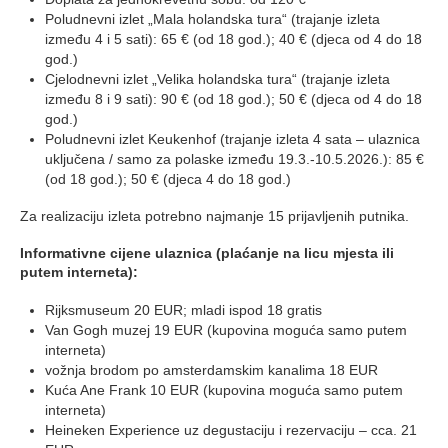
Poludnevni izlet „Mala holandska tura“ (trajanje izleta
između 4 i 5 sati): 65 € (od 18 god.); 40 € (djeca od 4 do 18
god.)
Cjelodnevni izlet „Velika holandska tura“ (trajanje izleta
između 8 i 9 sati): 90 € (od 18 god.); 50 € (djeca od 4 do 18
god.)
Poludnevni izlet Keukenhof (trajanje izleta 4 sata – ulaznica
uključena / samo za polaske između 19.3.-10.5.2026.): 85 €
(od 18 god.); 50 € (djeca 4 do 18 god.)
Za realizaciju izleta potrebno najmanje 15 prijavljenih putnika.
Informativne cijene ulaznica (plaćanje na licu mjesta ili
putem interneta):
Rijksmuseum 20 EUR; mladi ispod 18 gratis
Van Gogh muzej 19 EUR (kupovina moguća samo putem
interneta)
vožnja brodom po amsterdamskim kanalima 18 EUR
Kuća Ane Frank 10 EUR (kupovina moguća samo putem
interneta)
Heineken Experience uz degustaciju i rezervaciju – cca. 21