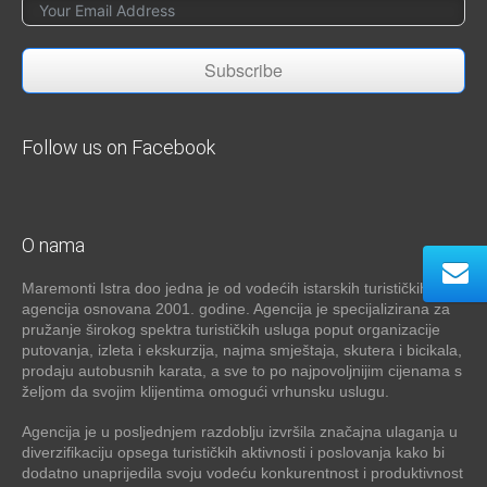
Subscribe
Follow us on Facebook
O nama
Maremonti Istra doo jedna je od vodećih istarskih turističkih
agencija osnovana 2001. godine. Agencija je specijalizirana za
pružanje širokog spektra turističkih usluga poput organizacije
putovanja, izleta i ekskurzija, najma smještaja, skutera i bicikala,
prodaju autobusnih karata, a sve to po najpovoljnijim cijenama s
željom da svojim klijentima omogući vrhunsku uslugu.
Agencija je u posljednjem razdoblju izvršila značajna ulaganja u
diverzifikaciju opsega turističkih aktivnosti i poslovanja kako bi
dodatno unaprijedila svoju vodeću konkurentnost i produktivnost