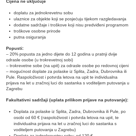
Cijena ne uključuje
doplatu za jednokrevetnu sobu
ulaznice za objekte koji se posjećuju tijekom razgledavanja
dodatne sadržaje i troškove koji nisu predviđeni programom
troškove osobne prirode
putna osiguranja
Popusti:
– 20% popusta za jedno dijete do 12 godina u pratnji dvije
odrasle osobe (u trokrevetnoj sobi)
– trokrevetne sobe (na upit) za odrasle osobe po redovnoj cijeni
– mogućnost doplate za polaske iz Splita, Zadra, Dubrovnika ili
Pule. Raspoloživost i potvrda letova na upit te individualna
prijava na let u zračnoj luci do sastanka s voditeljem putovanja u
Zagrebu
Fakultativni sadržaji (uplata prilikom prijave na putovanje):
Doplata za polaske iz Splita, Zadra, Dubrovnika ili Pule, po
osobi od 60 € (raspoloživost i potvrda letova na upit, te
individualna prijava na let u zračnoj luci do sastanka s
voditeljem putovanja u Zagrebu)
Doplata za jednokrevetnu sobu: od 120 €