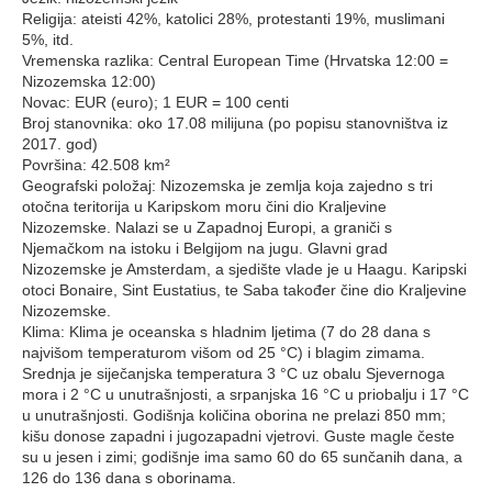
Religija: ateisti 42%, katolici 28%, protestanti 19%, muslimani
5%, itd.
Vremenska razlika: Central European Time (Hrvatska 12:00 =
Nizozemska 12:00)
Novac: EUR (euro); 1 EUR = 100 centi
Broj stanovnika: oko 17.08 milijuna (po popisu stanovništva iz
2017. god)
Površina: 42.508 km²
Geografski položaj: Nizozemska je zemlja koja zajedno s tri
otočna teritorija u Karipskom moru čini dio Kraljevine
Nizozemske. Nalazi se u Zapadnoj Europi, a graniči s
Njemačkom na istoku i Belgijom na jugu. Glavni grad
Nizozemske je Amsterdam, a sjedište vlade je u Haagu. Karipski
otoci Bonaire, Sint Eustatius, te Saba također čine dio Kraljevine
Nizozemske.
Klima: Klima je oceanska s hladnim ljetima (7 do 28 dana s
najvišom temperaturom višom od 25 °C) i blagim zimama.
Srednja je siječanjska temperatura 3 °C uz obalu Sjevernoga
mora i 2 °C u unutrašnjosti, a srpanjska 16 °C u priobalju i 17 °C
u unutrašnjosti. Godišnja količina oborina ne prelazi 850 mm;
kišu donose zapadni i jugozapadni vjetrovi. Guste magle česte
su u jesen i zimi; godišnje ima samo 60 do 65 sunčanih dana, a
126 do 136 dana s oborinama.