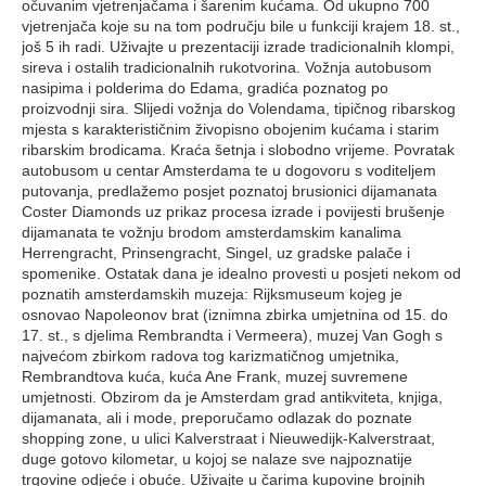
očuvanim vjetrenjačama i šarenim kućama. Od ukupno 700
vjetrenjača koje su na tom području bile u funkciji krajem 18. st.,
još 5 ih radi. Uživajte u prezentaciji izrade tradicionalnih klompi,
sireva i ostalih tradicionalnih rukotvorina. Vožnja autobusom
nasipima i polderima do Edama, gradića poznatog po
proizvodnji sira. Slijedi vožnja do Volendama, tipičnog ribarskog
mjesta s karakterističnim živopisno obojenim kućama i starim
ribarskim brodicama. Kraća šetnja i slobodno vrijeme. Povratak
autobusom u centar Amsterdama te u dogovoru s voditeljem
putovanja, predlažemo posjet poznatoj brusionici dijamanata
Coster Diamonds uz prikaz procesa izrade i povijesti brušenje
dijamanata te vožnju brodom amsterdamskim kanalima
Herrengracht, Prinsengracht, Singel, uz gradske palače i
spomenike. Ostatak dana je idealno provesti u posjeti nekom od
poznatih amsterdamskih muzeja: Rijksmuseum kojeg je
osnovao Napoleonov brat (iznimna zbirka umjetnina od 15. do
17. st., s djelima Rembrandta i Vermeera), muzej Van Gogh s
najvećom zbirkom radova tog karizmatičnog umjetnika,
Rembrandtova kuća, kuća Ane Frank, muzej suvremene
umjetnosti. Obzirom da je Amsterdam grad antikviteta, knjiga,
dijamanata, ali i mode, preporučamo odlazak do poznate
shopping zone, u ulici Kalverstraat i Nieuwedijk-Kalverstraat,
duge gotovo kilometar, u kojoj se nalaze sve najpoznatije
trgovine odjeće i obuće. Uživajte u čarima kupovine brojnih