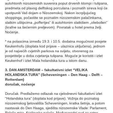
autohtonih nizozemskih suvenira poput drvenih klompi i tulipana,
predmeta od plavog delftskog porculana i poznatih sireva koji će
upotpuniti Vaš dojam o Nizozemskoj. Nakon iscrpljujućeg
shoppinga, počastite se poznatim nizozemskim palačinkama,
slatkim uštipcima „poffertjes“ ili autohtonim slatkišem „oliebollen“
(krafne sa šećernim preljevom). Povratak u hotel prema želji.
Noćenje.
* na polascima između 19.3. i 10.5. dodatna mogućnost posjete
Keukenhofu (doplata kod prijave – ulaznica uključena), jednom
je od najvećih cvjetnih parkova na svijetu, otvorenog za
posjetitelje u doba cvjetanja tulipana. Moguće je koristiti i izlet
Keukenhof i izlet Mala holandska tura u istom danu.
3. DAN AMSTERDAM – fakultativni izlet “VELIKA
HOLANDSKA TURA” (Scheveningen – Den Haag – Delft –
Rotterdam)
doručak, noćenje
Doručak. Predlažemo odlazak na cjelodnevni fakultativni izlet
“Holandska tura” (doplata kod prijave). Vožnja do poznatog
nizozemskog ljetovališta Scheveningen, kratka šetnja, a potom
nastavak do Den Haaga, sjedišta nizozemske Vlade: Parlament,
Palača mira, Kraljevska palača, Međunarodni sud za ratne