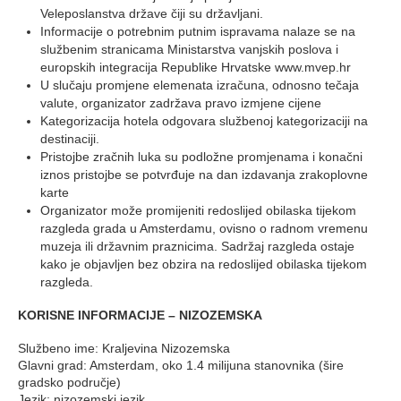
Veleposlanstva države čiji su državljani.
Informacije o potrebnim putnim ispravama nalaze se na
službenim stranicama Ministarstva vanjskih poslova i
europskih integracija Republike Hrvatske www.mvep.hr
U slučaju promjene elemenata izračuna, odnosno tečaja
valute, organizator zadržava pravo izmjene cijene
Kategorizacija hotela odgovara službenoj kategorizaciji na
destinaciji.
Pristojbe zračnih luka su podložne promjenama i konačni
iznos pristojbe se potvrđuje na dan izdavanja zrakoplovne
karte
Organizator može promijeniti redoslijed obilaska tijekom
razgleda grada u Amsterdamu, ovisno o radnom vremenu
muzeja ili državnim praznicima. Sadržaj razgleda ostaje
kako je objavljen bez obzira na redoslijed obilaska tijekom
razgleda.
KORISNE INFORMACIJE – NIZOZEMSKA
Službeno ime: Kraljevina Nizozemska
Glavni grad: Amsterdam, oko 1.4 milijuna stanovnika (šire
gradsko područje)
Jezik: nizozemski jezik