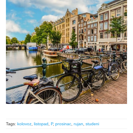
Tags:
kolovoz
,
listopad
,
P
,
prosinac
,
rujan
,
studeni