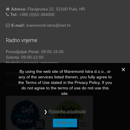
Adresa:
Flavijevska 22, 52100 Pula, HR
Tel:
+385 (0)52-384000
E-mail:
maremonti-istra@inet.hr
Radno vrijeme
Ponedjeljak-Petak: 09:00-15:00
Subota: 09:00-12:00
Nedjelja i praznici: zatvoreno
By using the web site of Maremonti Istra d.o.o., or
NAPOMENA
any of the services listed therein, you fully agree to
the Terms of Use stated in the Privacy Policy. If you
Za sve informacije i upite dostupni smo mailom i telefonom.
do not agree to the terms of use do not use this
site.
Postavke privatnosti
Slažem se