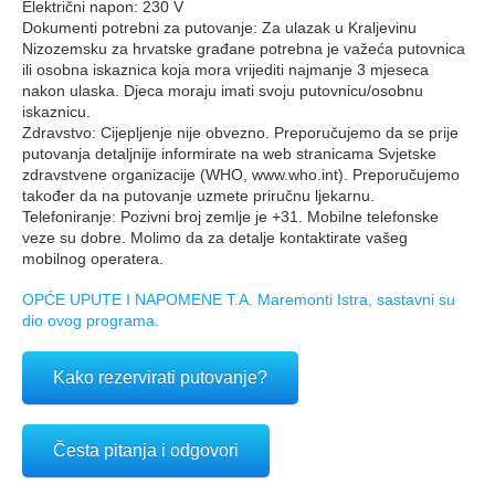
Električni napon: 230 V
Dokumenti potrebni za putovanje: Za ulazak u Kraljevinu
Nizozemsku za hrvatske građane potrebna je važeća putovnica
ili osobna iskaznica koja mora vrijediti najmanje 3 mjeseca
nakon ulaska. Djeca moraju imati svoju putovnicu/osobnu
iskaznicu.
Zdravstvo: Cijepljenje nije obvezno. Preporučujemo da se prije
putovanja detaljnije informirate na web stranicama Svjetske
zdravstvene organizacije (WHO, www.who.int). Preporučujemo
također da na putovanje uzmete priručnu ljekarnu.
Telefoniranje: Pozivni broj zemlje je +31. Mobilne telefonske
veze su dobre. Molimo da za detalje kontaktirate vašeg
mobilnog operatera.
OPĆE UPUTE I NAPOMENE T.A. Maremonti Istra, sastavni su
dio ovog programa.
Kako rezervirati putovanje?
Česta pitanja i odgovori