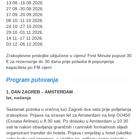
13.08.-16.08.2026.
27.08.-30.08.2026.
17.09.-20.09.2026.
08.10.-11.10.2026.
24.10.-27.10.2026.
29.10.-01.11.2026.
14.11.-17.11.2026.
03.12.-06.12.2026.
Zrakoplovne pristojbe uključene u cijenu! First Minute popust 30
€ za rezervacije do 30 dana prije polaska ili popunjenja
kapaciteta po FM cijeni
Program putovanja
1. DAN ZAGREB – AMSTERDAM
let, noćenje
Sastanak putnika u zračnoj luci Zagreb dva sata prije polijetanja
zrakoplova. Prijava na izravan let za Amsterdam na liniji OU450
(Croatia Airlines) u 8.30 sati. Po dolasku u Amsterdam u 10.30
sati te nakon obavljanja graničnih i carinskih formalnosti slijedi
organizirani transfer do hotela. Prijava i smještaj u hotel (ukoliko
sobe budu već spremne, a ukoliko ne, prtljagu ćemo ostaviti u