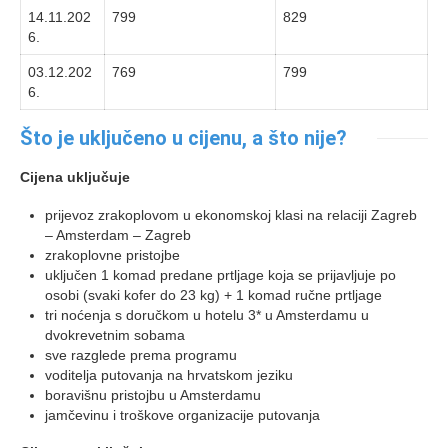
14.11.202
799
829
6.
03.12.202
769
799
6.
Što je uključeno u cijenu, a što nije?
Cijena uključuje
prijevoz zrakoplovom u ekonomskoj klasi na relaciji Zagreb
– Amsterdam – Zagreb
zrakoplovne pristojbe
uključen 1 komad predane prtljage koja se prijavljuje po
osobi (svaki kofer do 23 kg) + 1 komad ručne prtljage
tri noćenja s doručkom u hotelu 3* u Amsterdamu u
dvokrevetnim sobama
sve razglede prema programu
voditelja putovanja na hrvatskom jeziku
boravišnu pristojbu u Amsterdamu
jamčevinu i troškove organizacije putovanja