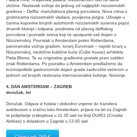
zločine. Nastavak vožnje do jednog od najljepših nizozemskih
gradova – Delfta: manufaktura plavog porculana, Nova crkva s
grobnicama nizozemskih vladara, povijesna jezgra. Uživajte u
čarima kupovine brojnih autohtonih nizozemskih suvenira poput
drvenih klompi i tulipana, predmeta od plavog delftskog
porculana i poznatih sireva koji će upotpuniti vaš dojam o
Nizozemskoj. Povratak u Amsterdam preko Rotterdama,
panoramska vožnja gradom, toranj Euromast – najviši toranj u
Nizozemskoj, neobične kubične kuće (Cube house) arhitekta
Pieta Bloma. Te su originalne građevine postale pravi zaštitni
znak Rotterdama. Po povratku u Amsterdam predlažemo da
kozmopolitski gastronomski dojam grada zaokružite večerom u
jednom od brojnih restorana internacionalne kuhinje. Noćenje.
4. DAN AMSTERDAM – ZAGREB
doručak, let
Doručak. Odjava iz hotela i slobodno vrijeme do transfera
autobusom u zračnu luku Amsterdam, prijava na let za Zagreb
te polijetanje zrakoplova u 11.20 sati na liniji OU451 (Croatia
Airlines) s dolaskom u Zagreb u 13.05 sati.
Cijena od: 769 €