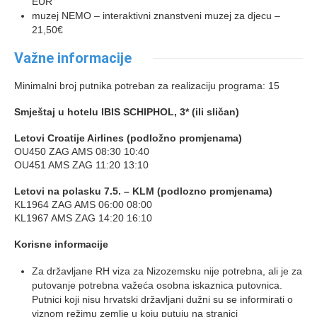
EUR
muzej NEMO – interaktivni znanstveni muzej za djecu –
21,50€
Važne informacije
Minimalni broj putnika potreban za realizaciju programa: 15
Smještaj u hotelu IBIS SCHIPHOL, 3* (ili sličan)
Letovi Croatije Airlines (podložno promjenama)
OU450 ZAG AMS 08:30 10:40
OU451 AMS ZAG 11:20 13:10
Letovi na polasku 7.5. – KLM (podlozno promjenama)
KL1964 ZAG AMS 06:00 08:00
KL1967 AMS ZAG 14:20 16:10
Korisne informacije
Za državljane RH viza za Nizozemsku nije potrebna, ali je za
putovanje potrebna važeća osobna iskaznica putovnica.
Putnici koji nisu hrvatski državljani dužni su se informirati o
viznom režimu zemlje u koju putuju na stranici