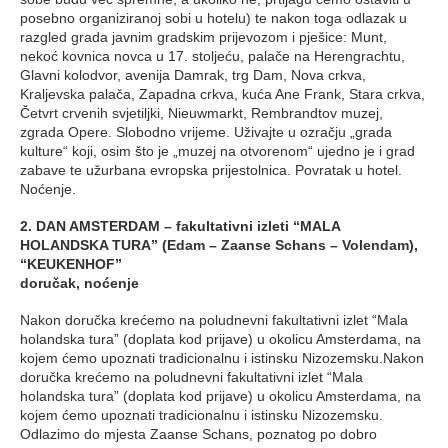
posebno organiziranoj sobi u hotelu) te nakon toga odlazak u
razgled grada javnim gradskim prijevozom i pješice: Munt,
nekoć kovnica novca u 17. stoljeću, palače na Herengrachtu,
Glavni kolodvor, avenija Damrak, trg Dam, Nova crkva,
Kraljevska palača, Zapadna crkva, kuća Ane Frank, Stara crkva,
Četvrt crvenih svjetiljki, Nieuwmarkt, Rembrandtov muzej,
zgrada Opere. Slobodno vrijeme. Uživajte u ozračju „grada
kulture“ koji, osim što je „muzej na otvorenom“ ujedno je i grad
zabave te užurbana evropska prijestolnica. Povratak u hotel.
Noćenje.
2. DAN AMSTERDAM – fakultativni izleti “MALA
HOLANDSKA TURA” (Edam – Zaanse Schans – Volendam),
“KEUKENHOF”
doručak, noćenje
Nakon doručka krećemo na poludnevni fakultativni izlet “Mala
holandska tura” (doplata kod prijave) u okolicu Amsterdama, na
kojem ćemo upoznati tradicionalnu i istinsku Nizozemsku.Nakon
doručka krećemo na poludnevni fakultativni izlet “Mala
holandska tura” (doplata kod prijave) u okolicu Amsterdama, na
kojem ćemo upoznati tradicionalnu i istinsku Nizozemsku.
Odlazimo do mjesta Zaanse Schans, poznatog po dobro