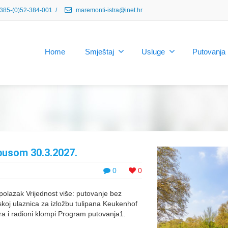
385-(0)52-384-001
/
maremonti-istra@inet.hr
Home
Smještaj
Usluge
Putovanja
busom 30.3.2027.
0
0
olazak Vrijednost više: putovanje bez
mskoj ulaznica za izložbu tulipana Keukenhof
ra i radioni klompi Program putovanja1.