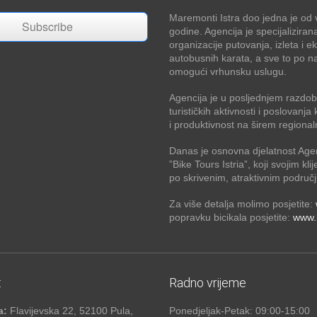
Maremonti Istra doo jedna je od v
Subscribe
godine. Agencija je specijaliziran
organizacije putovanja, izleta i e
autobusnih karata, a sve to po na
omogući vrhunsku uslugu.
Agencija je u posljednjem razdobl
turističkih aktivnosti i poslovan
i produktivnost na širem regional
Danas je osnovna djelatnost Age
”Bike Tours Istria”, koji svojim kli
po skrivenim, atraktivnim područj
Za više detalja molimo posjetite:
popravku bicikala posjetite:
www.b
:
Radno vrijeme
a:
Flavijevska 22, 52100 Pula,
Ponedjeljak-Petak: 09:00-15:00