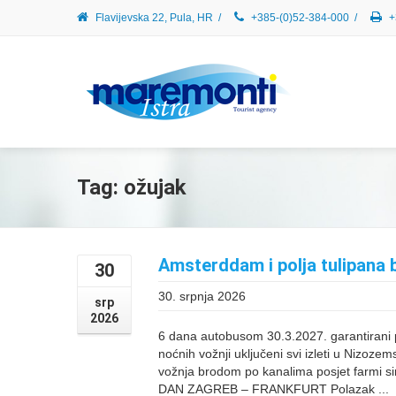
Flavijevska 22, Pula, HR
/
+385-(0)52-384-000
/
+
Tag: ožujak
Amsterddam i polja tulipana 
30
30. srpnja 2026
srp
2026
6 dana autobusom 30.3.2027. garantirani p
noćnih vožnji uključeni svi izleti u Nizoze
vožnja brodom po kanalima posjet farmi si
DAN ZAGREB – FRANKFURT Polazak ...