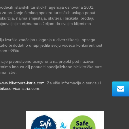
odećih istarskih turističkih agencija osnovana 2001.
a za pružanje širokog spektra turističkih usluga poput
kskurzija, najma smještaja, skutera i bicikala, prodaju
jpovoljnijim cijenama s željom da svojim klijentima
ju izvršila značajna ulaganja u diverzifikaciju opsega
ja kako bi dodatno unaprijedila svoju vodeću konkurentnost
nom tržištu.
ncije prvenstveno usmjerena na projekt pod nazivom
jentima ima za cilj ponuditi specijalizirane biciklističke ture
ima Istre.
www.biketours-istria.com
. Za više informacija o servisu i
ikeservice-istria.com
.