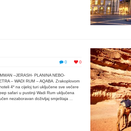
0
0
n. AMMAN –JERASH- PLANINA NEBO-
RA – WADI RUM – AQABA. Zrakoplovom
oteli 4* na cijeloj turi uključene sve večere
jeep safari u pustinji Wadi Rum uključena
čen nezaboravan doživljaj smještaja ...