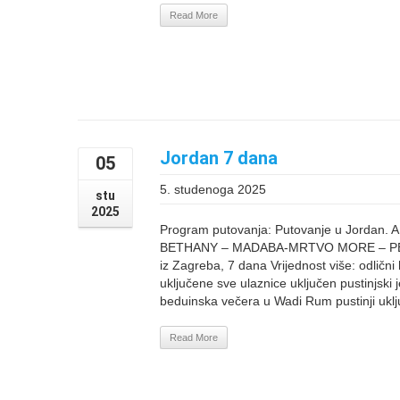
Read More
Jordan 7 dana
05
5. studenoga 2025
stu
2025
Program putovanja: Putovanje u Jorda
BETHANY – MADABA-MRTVO MORE – PET
iz Zagreba, 7 dana Vrijednost više: odlični h
uključene sve ulaznice uključen pustinjski 
beduinska večera u Wadi Rum pustinji uklju
Read More