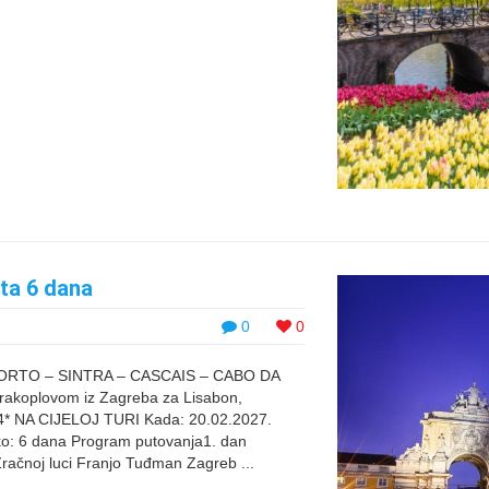
ta 6 dana
0
0
– PORTO – SINTRA – CASCAIS – CABO DA
koplovom iz Zagreba za Lisabon,
I 4* NA CIJELOJ TURI Kada: 20.02.2027.
ko: 6 dana Program putovanja1. dan
čnoj luci Franjo Tuđman Zagreb ...