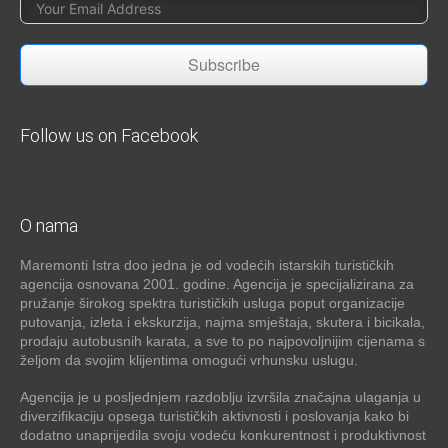
Subscribe
Follow us on Facebook
O nama
Maremonti Istra doo jedna je od vodećih istarskih turističkih
agencija osnovana 2001. godine. Agencija je specijalizirana za
pružanje širokog spektra turističkih usluga poput organizacije
putovanja, izleta i ekskurzija, najma smještaja, skutera i bicikala,
prodaju autobusnih karata, a sve to po najpovoljnijim cijenama s
željom da svojim klijentima omogući vrhunsku uslugu.
Agencija je u posljednjem razdoblju izvršila značajna ulaganja u
diverzifikaciju opsega turističkih aktivnosti i poslovanja kako bi
dodatno unaprijedila svoju vodeću konkurentnost i produktivnost