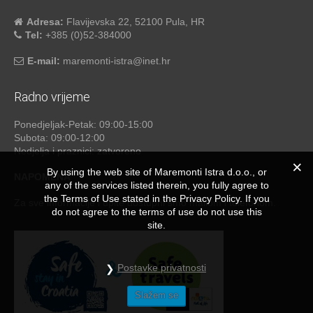
Adresa:
Flavijevska 22, 52100 Pula, HR
Tel:
+385 (0)52-384000
E-mail:
maremonti-istra@inet.hr
Radno vrijeme
Ponedjeljak-Petak: 09:00-15:00
Subota: 09:00-12:00
Nedjelja i praznici: zatvoreno
By using the web site of Maremonti Istra d.o.o., or
NAPOMENA
any of the services listed therein, you fully agree to
the Terms of Use stated in the Privacy Policy. If you
Za sve informacije i upite dostupni smo mailom i telefonom.
do not agree to the terms of use do not use this
site.
Postavke privatnosti
Slažem se