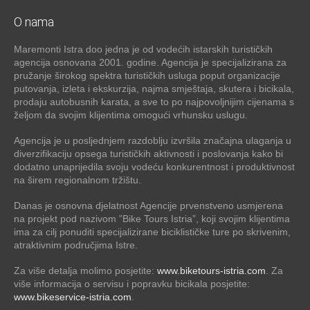
O nama
Maremonti Istra doo jedna je od vodećih istarskih turističkih
agencija osnovana 2001. godine. Agencija je specijalizirana za
pružanje širokog spektra turističkih usluga poput organizacije
putovanja, izleta i ekskurzija, najma smještaja, skutera i bicikala,
prodaju autobusnih karata, a sve to po najpovoljnijim cijenama s
željom da svojim klijentima omogući vrhunsku uslugu.
Agencija je u posljednjem razdoblju izvršila značajna ulaganja u
diverzifikaciju opsega turističkih aktivnosti i poslovanja kako bi
dodatno unaprijedila svoju vodeću konkurentnost i produktivnost
na širem regionalnom tržištu.
Danas je osnovna djelatnost Agencije prvenstveno usmjerena
na projekt pod nazivom ”Bike Tours Istria”, koji svojim klijentima
ima za cilj ponuditi specijalizirane biciklističke ture po skrivenim,
atraktivnim područjima Istre.
Za više detalja molimo posjetite:
www.biketours-istria.com
. Za
više informacija o servisu i popravku bicikala posjetite:
www.bikeservice-istria.com
.