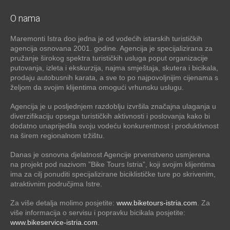
O nama
Maremonti Istra doo jedna je od vodećih istarskih turističkih
agencija osnovana 2001. godine. Agencija je specijalizirana za
pružanje širokog spektra turističkih usluga poput organizacije
putovanja, izleta i ekskurzija, najma smještaja, skutera i bicikala,
prodaju autobusnih karata, a sve to po najpovoljnijim cijenama s
željom da svojim klijentima omogući vrhunsku uslugu.
Agencija je u posljednjem razdoblju izvršila značajna ulaganja u
diverzifikaciju opsega turističkih aktivnosti i poslovanja kako bi
dodatno unaprijedila svoju vodeću konkurentnost i produktivnost
na širem regionalnom tržištu.
Danas je osnovna djelatnost Agencije prvenstveno usmjerena
na projekt pod nazivom ”Bike Tours Istria”, koji svojim klijentima
ima za cilj ponuditi specijalizirane biciklističke ture po skrivenim,
atraktivnim područjima Istre.
Za više detalja molimo posjetite:
www.biketours-istria.com
. Za
više informacija o servisu i popravku bicikala posjetite:
www.bikeservice-istria.com
.