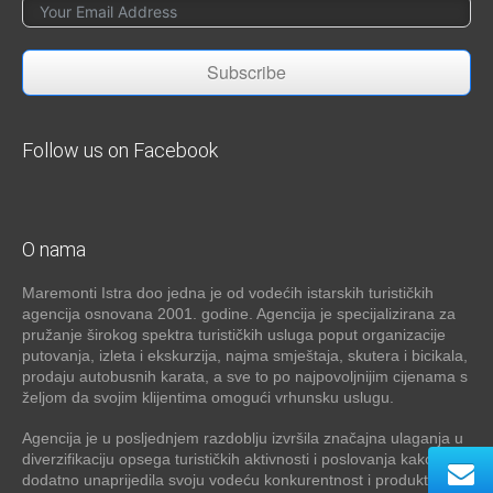
Subscribe
Follow us on Facebook
O nama
Maremonti Istra doo jedna je od vodećih istarskih turističkih
agencija osnovana 2001. godine. Agencija je specijalizirana za
pružanje širokog spektra turističkih usluga poput organizacije
putovanja, izleta i ekskurzija, najma smještaja, skutera i bicikala,
prodaju autobusnih karata, a sve to po najpovoljnijim cijenama s
željom da svojim klijentima omogući vrhunsku uslugu.
Agencija je u posljednjem razdoblju izvršila značajna ulaganja u
diverzifikaciju opsega turističkih aktivnosti i poslovanja kako bi
dodatno unaprijedila svoju vodeću konkurentnost i produktivnost