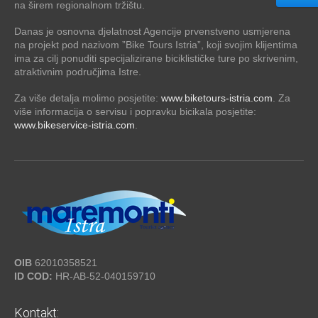
na širem regionalnom tržištu.
Danas je osnovna djelatnost Agencije prvenstveno usmjerena
na projekt pod nazivom ”Bike Tours Istria”, koji svojim klijentima
ima za cilj ponuditi specijalizirane biciklističke ture po skrivenim,
atraktivnim područjima Istre.
Za više detalja molimo posjetite:
www.biketours-istria.com
. Za
više informacija o servisu i popravku bicikala posjetite:
www.bikeservice-istria.com
.
OIB
62010358521
ID COD:
HR-AB-52-040159710
Kontakt: