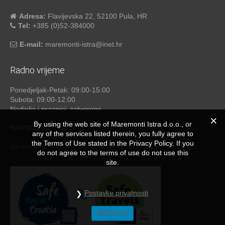
Adresa:
Flavijevska 22, 52100 Pula, HR
Tel:
+385 (0)52-384000
E-mail:
maremonti-istra@inet.hr
Radno vrijeme
Ponedjeljak-Petak: 09:00-15:00
Subota: 09:00-12:00
Nedjelja i praznici: zatvoreno
By using the web site of Maremonti Istra d.o.o., or
NAPOMENA
any of the services listed therein, you fully agree to
the Terms of Use stated in the Privacy Policy. If you
Za sve informacije i upite dostupni smo mailom i telefonom.
do not agree to the terms of use do not use this
site.
Postavke privatnosti
Slažem se