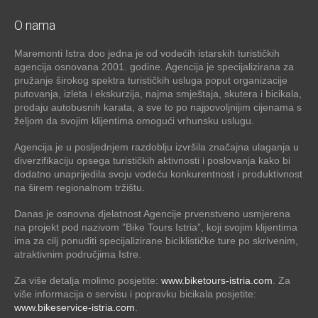
O nama
Maremonti Istra doo jedna je od vodećih istarskih turističkih
agencija osnovana 2001. godine. Agencija je specijalizirana za
pružanje širokog spektra turističkih usluga poput organizacije
putovanja, izleta i ekskurzija, najma smještaja, skutera i bicikala,
prodaju autobusnih karata, a sve to po najpovoljnijim cijenama s
željom da svojim klijentima omogući vrhunsku uslugu.
Agencija je u posljednjem razdoblju izvršila značajna ulaganja u
diverzifikaciju opsega turističkih aktivnosti i poslovanja kako bi
dodatno unaprijedila svoju vodeću konkurentnost i produktivnost
na širem regionalnom tržištu.
Danas je osnovna djelatnost Agencije prvenstveno usmjerena
na projekt pod nazivom ”Bike Tours Istria”, koji svojim klijentima
ima za cilj ponuditi specijalizirane biciklističke ture po skrivenim,
atraktivnim područjima Istre.
Za više detalja molimo posjetite:
www.biketours-istria.com
. Za
više informacija o servisu i popravku bicikala posjetite:
www.bikeservice-istria.com
.