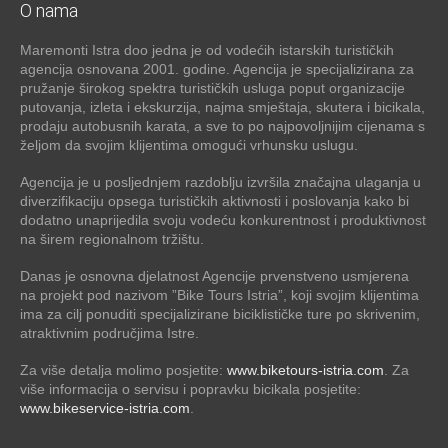
O nama
Maremonti Istra doo jedna je od vodećih istarskih turističkih
agencija osnovana 2001. godine. Agencija je specijalizirana za
pružanje širokog spektra turističkih usluga poput organizacije
putovanja, izleta i ekskurzija, najma smještaja, skutera i bicikala,
prodaju autobusnih karata, a sve to po najpovoljnijim cijenama s
željom da svojim klijentima omogući vrhunsku uslugu.
Agencija je u posljednjem razdoblju izvršila značajna ulaganja u
diverzifikaciju opsega turističkih aktivnosti i poslovanja kako bi
dodatno unaprijedila svoju vodeću konkurentnost i produktivnost
na širem regionalnom tržištu.
Danas je osnovna djelatnost Agencije prvenstveno usmjerena
na projekt pod nazivom ”Bike Tours Istria”, koji svojim klijentima
ima za cilj ponuditi specijalizirane biciklističke ture po skrivenim,
atraktivnim područjima Istre.
Za više detalja molimo posjetite:
www.biketours-istria.com
. Za
više informacija o servisu i popravku bicikala posjetite:
www.bikeservice-istria.com
.