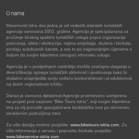
O nama
Maremonti Istra doo jedna je od vodećih istarskih turističkih
agencija osnovana 2001. godine. Agencija je specijalizirana za
pružanje širokog spektra turističkih usluga poput organizacije
putovanja, izleta i ekskurzija, najma smještaja, skutera i bicikala,
prodaju autobusnih karata, a sve to po najpovoljnijim cijenama s
željom da svojim klijentima omogući vrhunsku uslugu.
Agencija je u posljednjem razdoblju izvršila značajna ulaganja u
diverzifikaciju opsega turističkih aktivnosti i poslovanja kako bi
dodatno unaprijedila svoju vodeću konkurentnost i produktivnost
na širem regionalnom tržištu.
Danas je osnovna djelatnost Agencije prvenstveno usmjerena
na projekt pod nazivom ”Bike Tours Istria”, koji svojim klijentima
ima za cilj ponuditi specijalizirane biciklističke ture po skrivenim,
atraktivnim područjima Istre.
Za više detalja molimo posjetite:
www.biketours-istria.com
. Za
više informacija o servisu i popravku bicikala posjetite:
www.bikeservice-istria.com
.