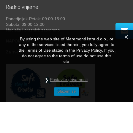
Radno vrijeme
Ponedjeljak-Petak: 09:00-15:00
Subota: 09:00-12:00
Nedjelja i praznici: zatvoreno
By using the web site of Maremonti Istra d.o.o., or
NAPOMENA
any of the services listed therein, you fully agree to
the Terms of Use stated in the Privacy Policy. If you
Za sve informacije i upite dostupni smo mailom i telefonom.
do not agree to the terms of use do not use this
site.
Postavke privatnosti
Slažem se
Maremonti
© 2026 - by
studioP
NAČINI PLAĆANJA
/
OPĆE UPUTE I NAPOMENE
/
PRIVACY POLICY