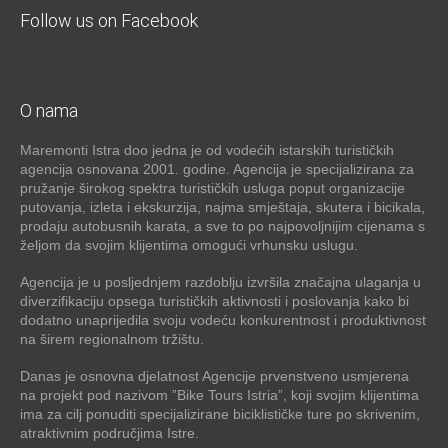
Follow us on Facebook
O nama
Maremonti Istra doo jedna je od vodećih istarskih turističkih
agencija osnovana 2001. godine. Agencija je specijalizirana za
pružanje širokog spektra turističkih usluga poput organizacije
putovanja, izleta i ekskurzija, najma smještaja, skutera i bicikala,
prodaju autobusnih karata, a sve to po najpovoljnijim cijenama s
željom da svojim klijentima omogući vrhunsku uslugu.
Agencija je u posljednjem razdoblju izvršila značajna ulaganja u
diverzifikaciju opsega turističkih aktivnosti i poslovanja kako bi
dodatno unaprijedila svoju vodeću konkurentnost i produktivnost
na širem regionalnom tržištu.
Danas je osnovna djelatnost Agencije prvenstveno usmjerena
na projekt pod nazivom ”Bike Tours Istria”, koji svojim klijentima
ima za cilj ponuditi specijalizirane biciklističke ture po skrivenim,
atraktivnim područjima Istre.