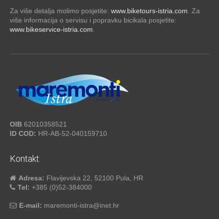
Za više detalja molimo posjetite:
www.biketours-istria.com
. Za
više informacija o servisu i popravku bicikala posjetite:
www.bikeservice-istria.com
.
OIB
62010358521
ID COD:
HR-AB-52-040159710
Kontakt:
Adresa:
Flavijevska 22, 52100 Pula, HR
Tel:
+385 (0)52-384000
E-mail:
maremonti-istra@inet.hr