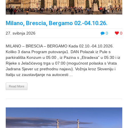
Milano, Brescia, Bergamo 02.-04.10.26.
27. svibnja 2026
0
0
MILANO – BRESCIA – BERGAMO Kada 02.10.-04.10.2026.
Koliko 3 dana Program putovanja1. DAN Polazak iz Pule s
parkirališta Konzum u 05:00 , iz Pazina s „Etradexa“ u 05:30 i iz
Rijeke s Jelačićevog trga u 07:00 (mogućnost polaska s Vrata
Jadrana Sjever uz prethodnu najavu). Vožnja kroz Sloveniju i
Italiju uz zaustavljanje na autocesti ...
Read More