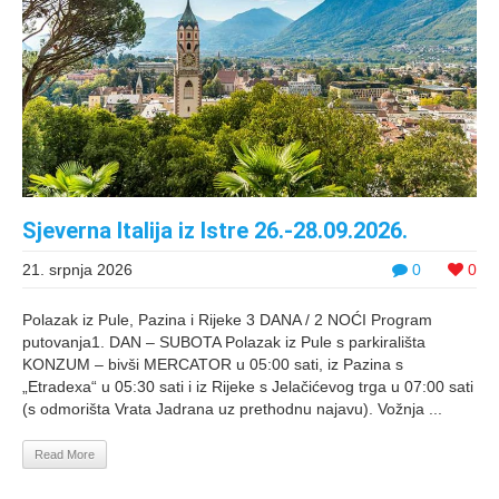
Sjeverna Italija iz Istre 26.-28.09.2026.
21. srpnja 2026
0
0
Polazak iz Pule, Pazina i Rijeke 3 DANA / 2 NOĆI Program
putovanja1. DAN – SUBOTA Polazak iz Pule s parkirališta
KONZUM – bivši MERCATOR u 05:00 sati, iz Pazina s
„Etradexa“ u 05:30 sati i iz Rijeke s Jelačićevog trga u 07:00 sati
(s odmorišta Vrata Jadrana uz prethodnu najavu). Vožnja ...
Read More