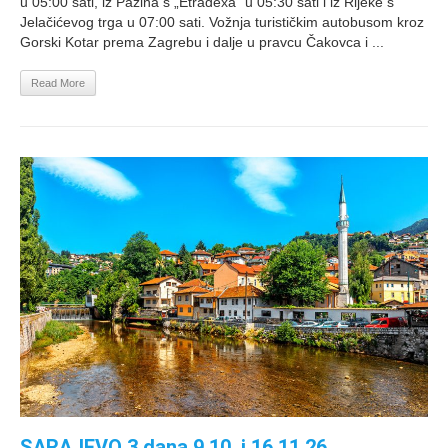
u 05:00 sati, iz Pazina s „Etradexa“ u 05:30 sati i iz Rijeke s
Jelačićevog trga u 07:00 sati. Vožnja turističkim autobusom kroz
Gorski Kotar prema Zagrebu i dalje u pravcu Čakovca i ...
Read More
SARAJEVO 3 dana 9.10. i 16.11.26.