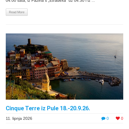
04:00 sata, iz Pazina s „Etradexa“ uz 04:30 i iz ...
Read More
Cinque Terre iz Pule 18.-20.9.26.
11. lipnja 2026
0
0