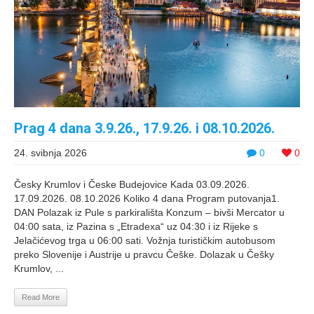
Prag 4 dana 3.9.26., 17.9.26. i 08.10.2026.
24. svibnja 2026
0
0
Česky Krumlov i Česke Budejovice Kada 03.09.2026.
17.09.2026. 08.10.2026 Koliko 4 dana Program putovanja1.
DAN Polazak iz Pule s parkirališta Konzum – bivši Mercator u
04:00 sata, iz Pazina s „Etradexa“ uz 04:30 i iz Rijeke s
Jelačićevog trga u 06:00 sati. Vožnja turističkim autobusom
preko Slovenije i Austrije u pravcu Češke. Dolazak u Češky
Krumlov, ...
Read More