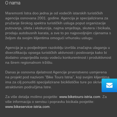
O nama
Maremonti Istra doo jedna je od vodećih istarskih turističkih
agencija osnovana 2001. godine. Agencija je specijalizirana za
pružanje širokog spektra turističkih usluga poput organizacije
putovanja, izleta i ekskurzija, najma smještaja, skutera i bicikala,
prodaju autobusnih karata, a sve to po najpovoljnijim cijenama s
željom da svojim klijentima omogući vrhunsku uslugu.
Agencija je u posljednjem razdoblju izvršila značajna ulaganja u
diverzifikaciju opsega turističkih aktivnosti i poslovanja kako bi
dodatno unaprijedila svoju vodeću konkurentnost i produktivnost
na širem regionalnom tržištu.
Danas je osnovna djelatnost Agencije prvenstveno usmjerena
na projekt pod nazivom ”Bike Tours Istria”, koji svojim klijentima
ima za cilj ponuditi specijalizirane biciklističke ture po skrivenim,
atraktivnim područjima Istre.
Za više detalja molimo posjetite:
www.biketours-istria.com
. Za
više informacija o servisu i popravku bicikala posjetite:
www.bikeservice-istria.com
.