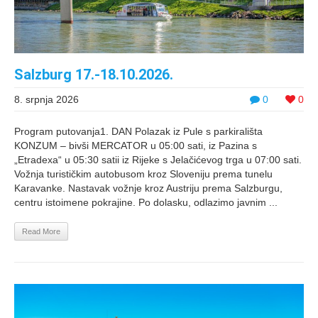
Salzburg 17.-18.10.2026.
8. srpnja 2026
0
0
Program putovanja1. DAN Polazak iz Pule s parkirališta
KONZUM – bivši MERCATOR u 05:00 sati, iz Pazina s
„Etradexa“ u 05:30 satii iz Rijeke s Jelačićevog trga u 07:00 sati.
Vožnja turističkim autobusom kroz Sloveniju prema tunelu
Karavanke. Nastavak vožnje kroz Austriju prema Salzburgu,
centru istoimene pokrajine. Po dolasku, odlazimo javnim ...
Read More