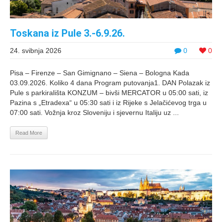
Toskana iz Pule 3.-6.9.26.
24. svibnja 2026
0
0
Pisa – Firenze – San Gimignano – Siena – Bologna Kada
03.09.2026. Koliko 4 dana Program putovanja1. DAN Polazak iz
Pule s parkirališta KONZUM – bivši MERCATOR u 05:00 sati, iz
Pazina s „Etradexa“ u 05:30 sati i iz Rijeke s Jelačićevog trga u
07:00 sati. Vožnja kroz Sloveniju i sjevernu Italiju uz ...
Read More