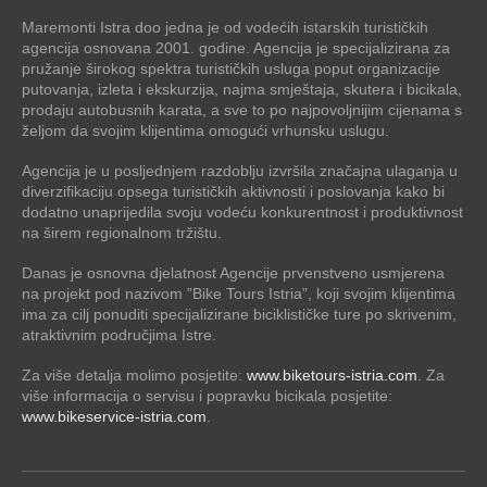
Maremonti Istra doo jedna je od vodećih istarskih turističkih
agencija osnovana 2001. godine. Agencija je specijalizirana za
pružanje širokog spektra turističkih usluga poput organizacije
putovanja, izleta i ekskurzija, najma smještaja, skutera i bicikala,
prodaju autobusnih karata, a sve to po najpovoljnijim cijenama s
željom da svojim klijentima omogući vrhunsku uslugu.
Agencija je u posljednjem razdoblju izvršila značajna ulaganja u
diverzifikaciju opsega turističkih aktivnosti i poslovanja kako bi
dodatno unaprijedila svoju vodeću konkurentnost i produktivnost
na širem regionalnom tržištu.
Danas je osnovna djelatnost Agencije prvenstveno usmjerena
na projekt pod nazivom ”Bike Tours Istria”, koji svojim klijentima
ima za cilj ponuditi specijalizirane biciklističke ture po skrivenim,
atraktivnim područjima Istre.
Za više detalja molimo posjetite:
www.biketours-istria.com
. Za
više informacija o servisu i popravku bicikala posjetite:
www.bikeservice-istria.com
.