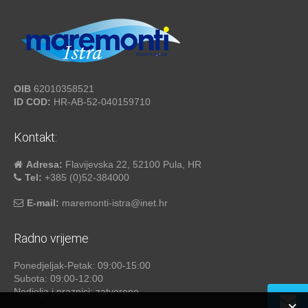
OIB
62010358521
ID COD:
HR-AB-52-040159710
Kontakt:
Adresa:
Flavijevska 22, 52100 Pula, HR
Tel:
+385 (0)52-384000
E-mail:
maremonti-istra@inet.hr
Radno vrijeme
Ponedjeljak-Petak: 09:00-15:00
Subota: 09:00-12:00
Nedjelja i praznici: zatvoreno