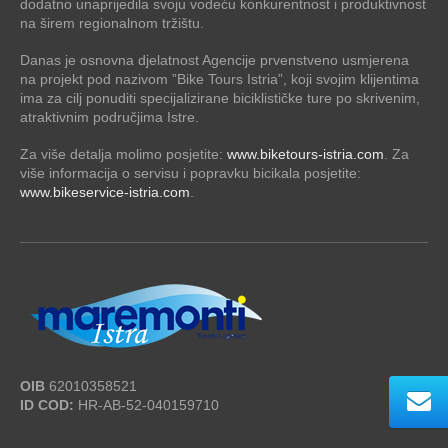
dodatno unaprijedila svoju vodeću konkurentnost i produktivnost
na širem regionalnom tržištu.
Danas je osnovna djelatnost Agencije prvenstveno usmjerena
na projekt pod nazivom ”Bike Tours Istria”, koji svojim klijentima
ima za cilj ponuditi specijalizirane biciklističke ture po skrivenim,
atraktivnim područjima Istre.
Za više detalja molimo posjetite:
www.biketours-istria.com
. Za
više informacija o servisu i popravku bicikala posjetite:
www.bikeservice-istria.com
.
OIB
62010358521
ID COD:
HR-AB-52-040159710