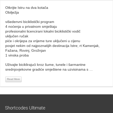
Otkrijte Istru na dva kotača
Obilježja
višedenvni biciklistički program
4 noćenja u privatnom smještaju
profesionalni licencirani lokalni biciklistički vodič
uključen ručak
piće i okrijepa za vrijeme ture uključeni u cijenu
posjet nekim od najpoznatijih destinacija Istre; rt Kamenjak,
Fažana, Rovinj, Grožnjan
1 vinska proba
Uživajte biciklirajući kroz šume, tunele i šarmantne
srednjovjekovne gradiće smještene na uzvisinama s …
Read More
Shortcodes Ultimate