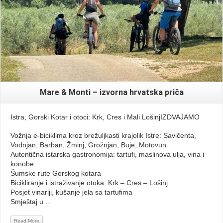
Mare & Monti – izvorna hrvatska priča
Istra, Gorski Kotar i otoci: Krk, Cres i Mali LošinjIZDVAJAMO
Vožnja e-biciklima kroz brežuljkasti krajolik Istre: Savičenta,
Vodnjan, Barban, Žminj, Grožnjan, Buje, Motovun
Autentična istarska gastronomija: tartufi, maslinova ulja, vina i
konobe
Šumske rute Gorskog kotara
Bicikliranje i istraživanje otoka: Krk – Cres – Lošinj
Posjet vinariji, kušanje jela sa tartufima
Smještaj u …
Read More