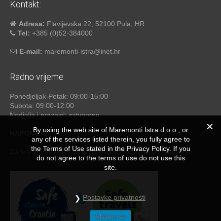
Kontakt:
Adresa:
Flavijevska 22, 52100 Pula, HR
Tel:
+385 (0)52-384000
E-mail:
maremonti-istra@inet.hr
Radno vrijeme
Ponedjeljak-Petak: 09:00-15:00
Subota: 09:00-12:00
Nedjelja i praznici: zatvoreno
By using the web site of Maremonti Istra d.o.o., or
NAPOMENA
any of the services listed therein, you fully agree to
the Terms of Use stated in the Privacy Policy. If you
Za sve informacije i upite dostupni smo mailom i telefonom.
do not agree to the terms of use do not use this
site.
Postavke privatnosti
Slažem se