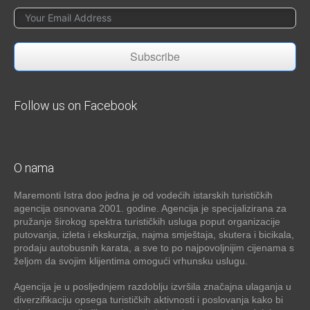
Subscribe
Follow us on Facebook
O nama
Maremonti Istra doo jedna je od vodećih istarskih turističkih
agencija osnovana 2001. godine. Agencija je specijalizirana za
pružanje širokog spektra turističkih usluga poput organizacije
putovanja, izleta i ekskurzija, najma smještaja, skutera i bicikala,
prodaju autobusnih karata, a sve to po najpovoljnijim cijenama s
željom da svojim klijentima omogući vrhunsku uslugu.
Agencija je u posljednjem razdoblju izvršila značajna ulaganja u
diverzifikaciju opsega turističkih aktivnosti i poslovanja kako bi