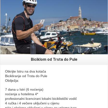
Read More
Biciklom od Trsta do Pule
Otkrijte Istru na dva kotača
Bicikliranje od Trsta do Pule
Obilježja:
7 dana u Istri (6 noćenja)
noćenja u hotelima 4*
profesionalni licencirani lokalni biciklistički vodič
4 ručka i 4 večere uključeni u cijenu
piće i okrijepa uključeni u cijenu za vrijeme ture