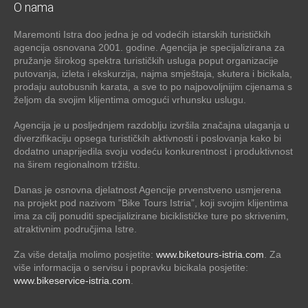
O nama
Maremonti Istra doo jedna je od vodećih istarskih turističkih
agencija osnovana 2001. godine. Agencija je specijalizirana za
pružanje širokog spektra turističkih usluga poput organizacije
putovanja, izleta i ekskurzija, najma smještaja, skutera i bicikala,
prodaju autobusnih karata, a sve to po najpovoljnijim cijenama s
željom da svojim klijentima omogući vrhunsku uslugu.
Agencija je u posljednjem razdoblju izvršila značajna ulaganja u
diverzifikaciju opsega turističkih aktivnosti i poslovanja kako bi
dodatno unaprijedila svoju vodeću konkurentnost i produktivnost
na širem regionalnom tržištu.
Danas je osnovna djelatnost Agencije prvenstveno usmjerena
na projekt pod nazivom ”Bike Tours Istria”, koji svojim klijentima
ima za cilj ponuditi specijalizirane biciklističke ture po skrivenim,
atraktivnim područjima Istre.
Za više detalja molimo posjetite:
www.biketours-istria.com
. Za
više informacija o servisu i popravku bicikala posjetite:
www.bikeservice-istria.com
.