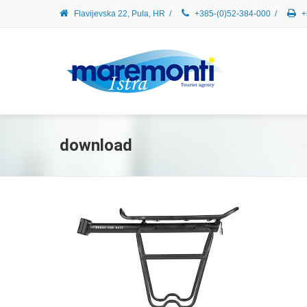
Flavijevska 22, Pula, HR
/
+385-(0)52-384-000
/
+
download