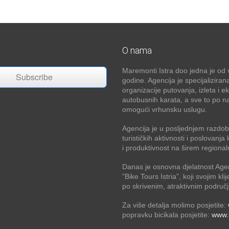
O nama
Maremonti Istra doo jedna je od v
Subscribe
godine. Agencija je specijaliziran
organizacije putovanja, izleta i e
autobusnih karata, a sve to po na
omogući vrhunsku uslugu.
Agencija je u posljednjem razdobl
turističkih aktivnosti i poslovan
i produktivnost na širem regional
Danas je osnovna djelatnost Age
”Bike Tours Istria”, koji svojim kli
po skrivenim, atraktivnim područj
Za više detalja molimo posjetite:
popravku bicikala posjetite:
www.b