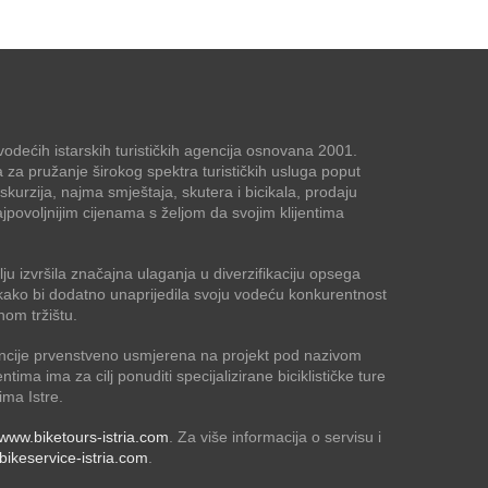
odećih istarskih turističkih agencija osnovana 2001.
a za pružanje širokog spektra turističkih usluga poput
kskurzija, najma smještaja, skutera i bicikala, prodaju
jpovoljnijim cijenama s željom da svojim klijentima
ju izvršila značajna ulaganja u diverzifikaciju opsega
ja kako bi dodatno unaprijedila svoju vodeću konkurentnost
nom tržištu.
ncije prvenstveno usmjerena na projekt pod nazivom
jentima ima za cilj ponuditi specijalizirane biciklističke ture
ima Istre.
www.biketours-istria.com
. Za više informacija o servisu i
ikeservice-istria.com
.