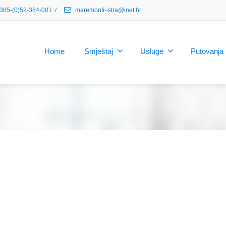
385-(0)52-384-001
/
maremonti-istra@inet.hr
Home
Smještaj
Usluge
Putovanja