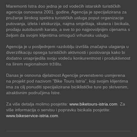
Maremonti Istra doo jedna je od vodećih istarskih turističkih
agencija osnovana 2001. godine. Agencija je specijalizirana za
pružanje širokog spektra turističkih usluga poput organizacije
putovanja, izleta i ekskurzija, najma smještaja, skutera i bicikala,
prodaju autobusnih karata, a sve to po najpovoljnijim cijenama s
željom da svojim klijentima omogući vrhunsku uslugu.
Agencija je u posljednjem razdoblju izvršila značajna ulaganja u
diverzifikaciju opsega turističkih aktivnosti i poslovanja kako bi
dodatno unaprijedila svoju vodeću konkurentnost i produktivnost
na širem regionalnom tržištu.
Danas je osnovna djelatnost Agencije prvenstveno usmjerena
na projekt pod nazivom ”Bike Tours Istria”, koji svojim klijentima
ima za cilj ponuditi specijalizirane biciklističke ture po skrivenim,
atraktivnim područjima Istre.
Za više detalja molimo posjetite:
www.biketours-istria.com
. Za
više informacija o servisu i popravku bicikala posjetite:
www.bikeservice-istria.com
.