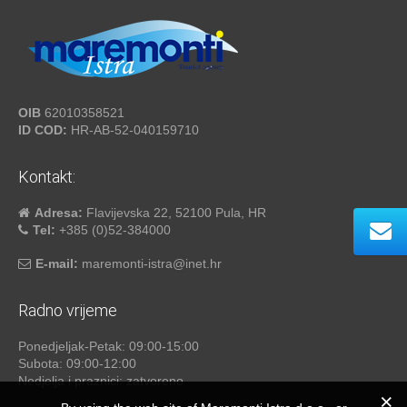
OIB
62010358521
ID COD:
HR-AB-52-040159710
Kontakt:
Adresa:
Flavijevska 22, 52100 Pula, HR
Tel:
+385 (0)52-384000
E-mail:
maremonti-istra@inet.hr
Radno vrijeme
Ponedjeljak-Petak: 09:00-15:00
Subota: 09:00-12:00
Nedjelja i praznici: zatvoreno