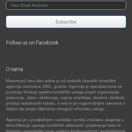
Subscribe
Follow us on Facebook
O nama
Maremonti Istra doo jedna je od vodećih istarskih turističkih
agencija osnovana 2001. godine. Agencija je specijalizirana za
pružanje širokog spektra turističkih usluga poput organizacije
putovanja, izleta i ekskurzija, najma smještaja, skutera i bicikala,
prodaju autobusnih karata, a sve to po najpovoljnijim cijenama s
željom da svojim klijentima omogući vrhunsku uslugu.
Agencija je u posljednjem razdoblju izvršila značajna ulaganja u
diverzifikaciju opsega turističkih aktivnosti i poslovanja kako bi
dodatno unaprijedila svoju vodeću konkurentnost i produktivnost