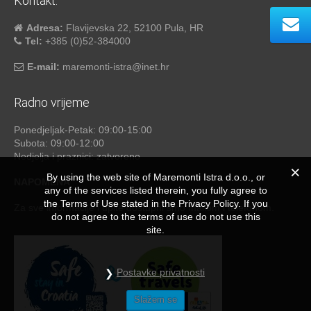
Kontakt:
Adresa:
Flavijevska 22, 52100 Pula, HR
Tel:
+385 (0)52-384000
E-mail:
maremonti-istra@inet.hr
Radno vrijeme
Ponedjeljak-Petak: 09:00-15:00
Subota: 09:00-12:00
Nedjelja i praznici: zatvoreno
By using the web site of Maremonti Istra d.o.o., or
NAPOMENA
any of the services listed therein, you fully agree to
the Terms of Use stated in the Privacy Policy. If you
Za sve informacije i upite dostupni smo mailom i telefonom.
do not agree to the terms of use do not use this
site.
Postavke privatnosti
Slažem se