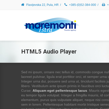
Flavijevska 22, Pula, HR
/
+385-(0)52-384-000
/
+
HTML5
Audio Player
Sed mi ipsum, ornare nec tellus id, commodo congue null
laoreet pulvinar, ligula erat porttitor orci, et semper urna 
Integer urna dui, posuere sed urna ut, tincidunt facilisis 
libero. Vestibulum ante ipsum primis in faucibus orci luctu
Curae;
Aliquam eget pellentesque lacus
. Mauris egest
eu tempor ligula volutpat. Integer a fringilla mauris, id 
elementum, purus quis vulputate aliquet, neque nisi con
sem in lorem. Pellentesque habitant morbi tristique sen