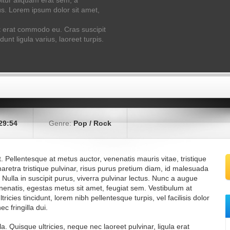
itur aliquam erat sem, a
s. Lorem ipsum dolor sit amet,
nt erat commodo eu. Cras suscipit
dunt ligula varius, laoreet turpis.
29:54
Genre:
Pop / Rock
t. Pellentesque at metus auctor, venenatis mauris vitae, tristique
haretra tristique pulvinar, risus purus pretium diam, id malesuada
Nulla in suscipit purus, viverra pulvinar lectus. Nunc a augue
venenatis, egestas metus sit amet, feugiat sem. Vestibulum at
tricies tincidunt, lorem nibh pellentesque turpis, vel facilisis dolor
c fringilla dui.
 Quisque ultricies, neque nec laoreet pulvinar, ligula erat