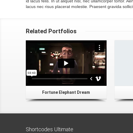
id lacus felis. In ut aliquet nisl, nec ullamcorper tortor
lacus nec risus placerat molestie. Praesent gravida sollic
Related Portfolios
Fortune Elephant Dream
Shortcodes Ultimate