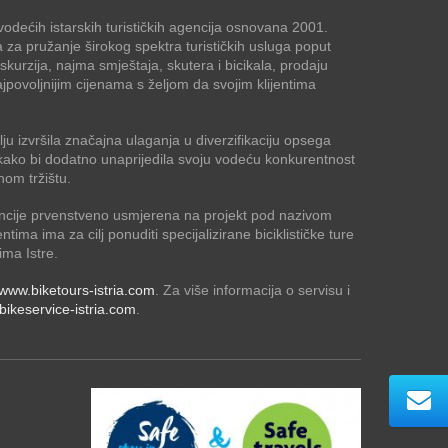
odećih istarskih turističkih agencija osnovana 2001.
a za pružanje širokog spektra turističkih usluga poput
kskurzija, najma smještaja, skutera i bicikala, prodaju
jpovoljnijim cijenama s željom da svojim klijentima
ju izvršila značajna ulaganja u diverzifikaciju opsega
ja kako bi dodatno unaprijedila svoju vodeću konkurentnost
nom tržištu.
ncije prvenstveno usmjerena na projekt pod nazivom
jentima ima za cilj ponuditi specijalizirane biciklističke ture
ima Istre.
www.biketours-istria.com
. Za više informacija o servisu i
ikeservice-istria.com
.