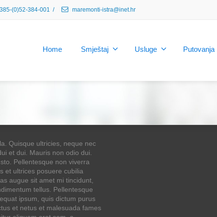
385-(0)52-384-001
/
maremonti-istra@inet.hr
Home
Smještaj
Usluge
Putovanja
a. Quisque ultricies, neque nec
dui et dui. Mauris non odio dui.
justo. Pellentesque non viverra
s et ultrices posuere cubilia
as augue sit amet mi tincidunt,
condimentum tellus. Pellentesque
sequat ipsum, quis dictum purus
ectus et netus et malesuada fames