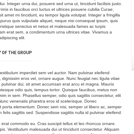
ui. Integer urna dui, posuere sed urna ut, tincidunt facilisis justo.
mis in faucibus orci luctus et ultrices posuere cubilia Curae;
amet mi tincidunt, eu tempor ligula volutpat. Integer a fringilla
purus quis vulputate aliquet, neque nisi consequat ipsum, quis
ristique senectus et netus et malesuada fames ac turpis
am erat sem, a condimentum urna ultrices vitae. Vivamus a
ipiscing elit.
Y OF
THE GROUP
vestibulum imperdiet sem vel auctor. Nam pulvinar eleifend
ignissim eros vel, ornare augue. Nunc feugiat nec ligula vitae
lla pulvinar dui, sit amet accumsan erat arcu et magna. Mauris
entesque odio quis, tempus tortor. Quisque faucibus, metus non
enim in sem. Phasellus semper, odio quis sagittis consectetur, elit
is. Nunc venenatis pharetra eros id scelerisque. Donec
ut porta elementum. Donec sem nisi, semper ut libero ac, semper
elis sagittis sed. Suspendisse sagittis nulla id pulvinar eleifend.
nt erat commodo eu. Cras suscipit tellus et leo rhoncus ornare.
 turpis. Vestibulum malesuada dui ut tincidunt consectetur. Aliquam