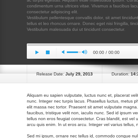
ac turpis egestas. Aliquam vitae malesuada ipsum. Curab
condimentum urna ultrices vitae. Vivamus a faucibus lacu
consectetur adipiscing elit.
Vestibulum pellentesque convallis dolor, sit amet tincidu
tellus et leo rhoncus ornare. Donec eget nisi fringilla, tinci
Vestibulum malesuada dui ut tincidunt consectetur.
00:00
/
00:00
Release Date:
July 29, 2013
Duration:
14:
Aliquam eu sapien vulputate, luctus nunc et, placerat veli
nunc. Integer nec turpis lacus. Phasellus luctus, metus p
elit massa nec tortor. Praesent sit amet vulputate magna. 
faucibus, tristique velit non, iaculis nunc. Sed id ipsum 
tellus non eros feugiat consectetur. Cras blandit, est vel ul
arcu quis enim. In ut eros arcu. Integer vel varius tellus, ne
Sed mi ipsum, ornare nec tellus id, commodo congue nulla.