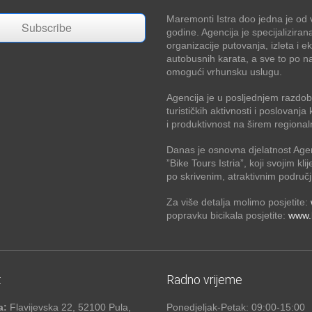
Maremonti Istra doo jedna je od v
Subscribe
godine. Agencija je specijaliziran
organizacije putovanja, izleta i e
autobusnih karata, a sve to po na
omogući vrhunsku uslugu.
Agencija je u posljednjem razdobl
turističkih aktivnosti i poslovan
i produktivnost na širem regional
Danas je osnovna djelatnost Age
”Bike Tours Istria”, koji svojim kli
po skrivenim, atraktivnim područj
Za više detalja molimo posjetite:
popravku bicikala posjetite:
www.b
:
Radno vrijeme
a:
Flavijevska 22, 52100 Pula,
Ponedjeljak-Petak: 09:00-15:00