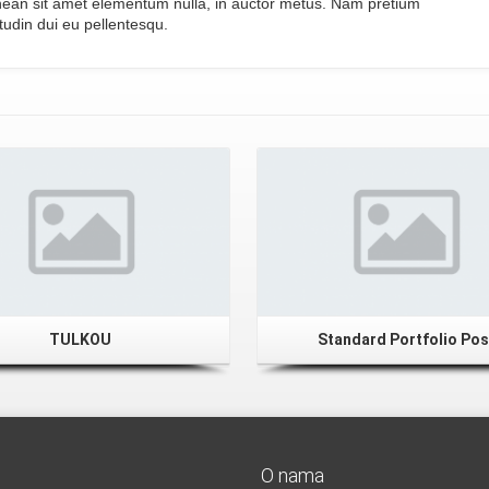
. Aenean sit amet elementum nulla, in auctor metus. Nam pretium
itudin dui eu pellentesqu.
TULKOU
Standard Portfolio Pos
O nama