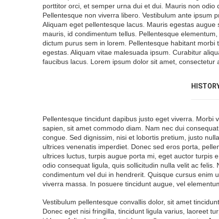
porttitor orci, et semper urna dui et dui. Mauris non odio d
Pellentesque non viverra libero. Vestibulum ante ipsum pri
Aliquam eget pellentesque lacus. Mauris egestas augue sit 
mauris, id condimentum tellus. Pellentesque elementum, 
dictum purus sem in lorem. Pellentesque habitant morbi t
egestas. Aliquam vitae malesuada ipsum. Curabitur aliqu
faucibus lacus. Lorem ipsum dolor sit amet, consectetur ad
HISTOR
Pellentesque tincidunt dapibus justo eget viverra. Morbi 
sapien, sit amet commodo diam. Nam nec dui consequat, d
congue. Sed dignissim, nisi et lobortis pretium, justo nu
ultrices venenatis imperdiet. Donec sed eros porta, pell
ultrices luctus, turpis augue porta mi, eget auctor turpis 
odio consequat ligula, quis sollicitudin nulla velit ac fel
condimentum vel dui in hendrerit. Quisque cursus enim 
viverra massa. In posuere tincidunt augue, vel elementum f
Vestibulum pellentesque convallis dolor, sit amet tincidu
Donec eget nisi fringilla, tincidunt ligula varius, laoreet