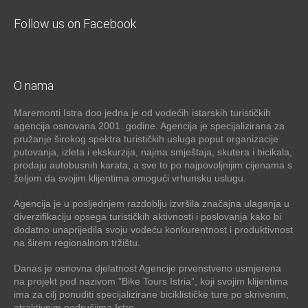
Follow us on Facebook
O nama
Maremonti Istra doo jedna je od vodećih istarskih turističkih
agencija osnovana 2001. godine. Agencija je specijalizirana za
pružanje širokog spektra turističkih usluga poput organizacije
putovanja, izleta i ekskurzija, najma smještaja, skutera i bicikala,
prodaju autobusnih karata, a sve to po najpovoljnijim cijenama s
željom da svojim klijentima omogući vrhunsku uslugu.
Agencija je u posljednjem razdoblju izvršila značajna ulaganja u
diverzifikaciju opsega turističkih aktivnosti i poslovanja kako bi
dodatno unaprijedila svoju vodeću konkurentnost i produktivnost
na širem regionalnom tržištu.
Danas je osnovna djelatnost Agencije prvenstveno usmjerena
na projekt pod nazivom ”Bike Tours Istria”, koji svojim klijentima
ima za cilj ponuditi specijalizirane biciklističke ture po skrivenim,
atraktivnim područjima Istre.