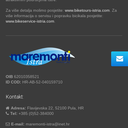
Za više detalja molimo posjetite:
www.biketours-istria.com
. Za
više informacija o servisu i popravku bicikala posjetite:
www.bikeservice-istria.com
.
OIB
62010358521
ID COD:
HR-AB-52-040159710
Kontakt:
Adresa:
Flavijevska 22, 52100 Pula, HR
Tel:
+385 (0)52-384000
E-mail:
maremonti-istra@inet.hr