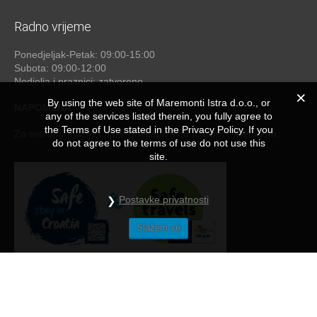
Radno vrijeme
Ponedjeljak-Petak: 09:00-15:00
Subota: 09:00-12:00
Nedjelja i praznici: zatvoreno
By using the web site of Maremonti Istra d.o.o., or
NAPOMENA
any of the services listed therein, you fully agree to
the Terms of Use stated in the Privacy Policy. If you
Za sve informacije i upite dostupni smo mailom i telefonom.
do not agree to the terms of use do not use this
site.
Postavke privatnosti
Slažem se
Maremonti
© 2026 - by
studioP
NAČINI PLAĆANJA
/
OPĆE UPUTE I NAPOMENE
/