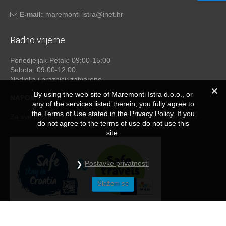
E-mail:
maremonti-istra@inet.hr
Radno vrijeme
Ponedjeljak-Petak: 09:00-15:00
Subota: 09:00-12:00
Nedjelja i praznici: zatvoreno
By using the web site of Maremonti Istra d.o.o., or
NAPOMENA
any of the services listed therein, you fully agree to
the Terms of Use stated in the Privacy Policy. If you
Za sve informacije i upite dostupni smo mailom i telefonom.
do not agree to the terms of use do not use this
site.
Postavke privatnosti
Slažem se