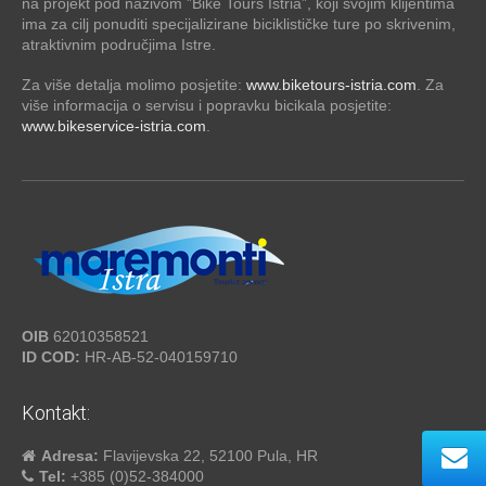
na projekt pod nazivom ”Bike Tours Istria”, koji svojim klijentima
ima za cilj ponuditi specijalizirane biciklističke ture po skrivenim,
atraktivnim područjima Istre.
Za više detalja molimo posjetite:
www.biketours-istria.com
. Za
više informacija o servisu i popravku bicikala posjetite:
www.bikeservice-istria.com
.
OIB
62010358521
ID COD:
HR-AB-52-040159710
Kontakt:
Adresa:
Flavijevska 22, 52100 Pula, HR
Tel:
+385 (0)52-384000