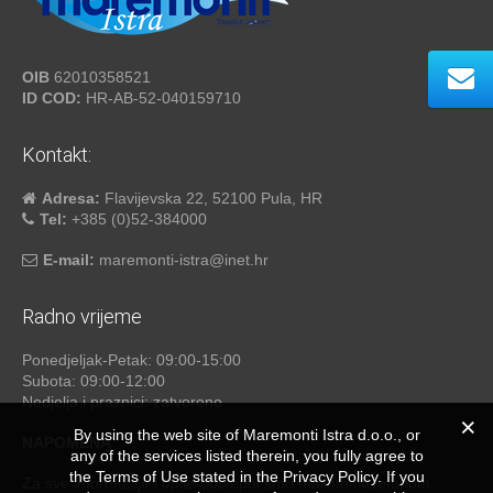
OIB
62010358521
ID COD:
HR-AB-52-040159710
Kontakt:
Adresa:
Flavijevska 22, 52100 Pula, HR
Tel:
+385 (0)52-384000
E-mail:
maremonti-istra@inet.hr
Radno vrijeme
Ponedjeljak-Petak: 09:00-15:00
Subota: 09:00-12:00
Nedjelja i praznici: zatvoreno
By using the web site of Maremonti Istra d.o.o., or
NAPOMENA
any of the services listed therein, you fully agree to
the Terms of Use stated in the Privacy Policy. If you
Za sve informacije i upite dostupni smo mailom i telefonom.