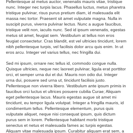
Pellentesque at metus auctor, venenatis mauris vitae, tristique
nunc. Integer nec turpis lacus. Phasellus luctus, metus pharetra
tristique pulvinar, risus purus pretium diam, id malesuada elit
massa nec tortor. Praesent sit amet vulputate magna. Nulla in
suscipit purus, viverra pulvinar lectus. Nunc a augue faucibus,
tristique velit non, iaculis nunc. Sed id ipsum venenatis, egestas
metus sit amet, feugiat sem. Vestibulum at tellus non eros
feugiat consectetur. Cras blandit, est vel ultricies tincidunt, lorem
nibh pellentesque turpis, vel facilisis dolor arcu quis enim. In ut
eros arcu. Integer vel varius tellus, nec fringilla dui.
Sed mi ipsum, ornare nec tellus id, commodo congue nulla.
Quisque ultricies, neque nec laoreet pulvinar, ligula erat porttitor
orci, et semper urna dui et dui. Mauris non odio dui. Integer
urna dui, posuere sed urna ut, tincidunt facilisis justo.
Pellentesque non viverra libero. Vestibulum ante ipsum primis in
faucibus orci luctus et ultrices posuere cubilia Curae; Aliquam
eget pellentesque lacus. Mauris egestas augue sit amet mi
tincidunt, eu tempor ligula volutpat. Integer a fringilla mauris, id
condimentum tellus. Pellentesque elementum, purus quis
vulputate aliquet, neque nisi consequat ipsum, quis dictum
purus sem in lorem. Pellentesque habitant morbi tristique
senectus et netus et malesuada fames ac turpis egestas.
Aliquam vitae malesuada ipsum. Curabitur aliquam erat sem, a