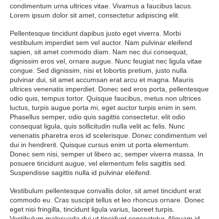
condimentum urna ultrices vitae. Vivamus a faucibus lacus.
Lorem ipsum dolor sit amet, consectetur adipiscing elit.
Pellentesque tincidunt dapibus justo eget viverra. Morbi
vestibulum imperdiet sem vel auctor. Nam pulvinar eleifend
sapien, sit amet commodo diam. Nam nec dui consequat,
dignissim eros vel, ornare augue. Nunc feugiat nec ligula vitae
congue. Sed dignissim, nisi et lobortis pretium, justo nulla
pulvinar dui, sit amet accumsan erat arcu et magna. Mauris
ultrices venenatis imperdiet. Donec sed eros porta, pellentesque
odio quis, tempus tortor. Quisque faucibus, metus non ultrices
luctus, turpis augue porta mi, eget auctor turpis enim in sem.
Phasellus semper, odio quis sagittis consectetur, elit odio
consequat ligula, quis sollicitudin nulla velit ac felis. Nunc
venenatis pharetra eros id scelerisque. Donec condimentum vel
dui in hendrerit. Quisque cursus enim ut porta elementum.
Donec sem nisi, semper ut libero ac, semper viverra massa. In
posuere tincidunt augue, vel elementum felis sagittis sed.
Suspendisse sagittis nulla id pulvinar eleifend.
Vestibulum pellentesque convallis dolor, sit amet tincidunt erat
commodo eu. Cras suscipit tellus et leo rhoncus ornare. Donec
eget nisi fringilla, tincidunt ligula varius, laoreet turpis.
Vestibulum malesuada dui ut tincidunt consectetur. Aliquam id