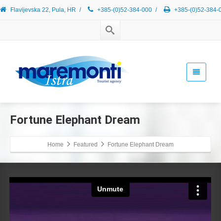
Flavijevska 22, Pula, HR
/
+385-(0)52-384-000
/
+385-(0)52-384-
Fortune
Elephant Dream
Home
Featured
Fortune Elephant Dream