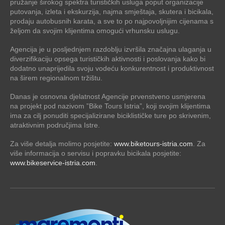
pružanje širokog spektra turističkih usluga poput organizacije
putovanja, izleta i ekskurzija, najma smještaja, skutera i bicikala,
prodaju autobusnih karata, a sve to po najpovoljnijim cijenama s
željom da svojim klijentima omogući vrhunsku uslugu.
Agencija je u posljednjem razdoblju izvršila značajna ulaganja u
diverzifikaciju opsega turističkih aktivnosti i poslovanja kako bi
dodatno unaprijedila svoju vodeću konkurentnost i produktivnost
na širem regionalnom tržištu.
Danas je osnovna djelatnost Agencije prvenstveno usmjerena
na projekt pod nazivom ”Bike Tours Istria”, koji svojim klijentima
ima za cilj ponuditi specijalizirane biciklističke ture po skrivenim,
atraktivnim područjima Istre.
Za više detalja molimo posjetite:
www.biketours-istria.com
. Za
više informacija o servisu i popravku bicikala posjetite:
www.bikeservice-istria.com
.