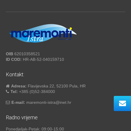
OIB
62010358521
ID COD:
HR-AB-52-040159710
Kontakt:
Adresa:
Flavijevska 22, 52100 Pula, HR
Tel:
+385 (0)52-384000
E-mail:
maremonti-istra@inet.hr
Radno vrijeme
Ponedjeljak-Petak: 09:00-15:00