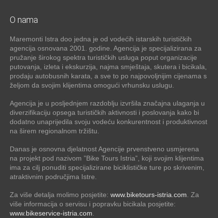
O nama
Maremonti Istra doo jedna je od vodećih istarskih turističkih
agencija osnovana 2001. godine. Agencija je specijalizirana za
pružanje širokog spektra turističkih usluga poput organizacije
putovanja, izleta i ekskurzija, najma smještaja, skutera i bicikala,
prodaju autobusnih karata, a sve to po najpovoljnijim cijenama s
željom da svojim klijentima omogući vrhunsku uslugu.
Agencija je u posljednjem razdoblju izvršila značajna ulaganja u
diverzifikaciju opsega turističkih aktivnosti i poslovanja kako bi
dodatno unaprijedila svoju vodeću konkurentnost i produktivnost
na širem regionalnom tržištu.
Danas je osnovna djelatnost Agencije prvenstveno usmjerena
na projekt pod nazivom ”Bike Tours Istria”, koji svojim klijentima
ima za cilj ponuditi specijalizirane biciklističke ture po skrivenim,
atraktivnim područjima Istre.
Za više detalja molimo posjetite:
www.biketours-istria.com
. Za
više informacija o servisu i popravku bicikala posjetite:
www.bikeservice-istria.com
.