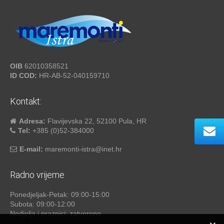
OIB
62010358521
ID COD:
HR-AB-52-040159710
Kontakt:
Adresa:
Flavijevska 22, 52100 Pula, HR
Tel:
+385 (0)52-384000
E-mail:
maremonti-istra@inet.hr
Radno vrijeme
Ponedjeljak-Petak: 09:00-15:00
Subota: 09:00-12:00
Nedjelja i praznici: zatvoreno