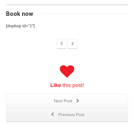
Book now
[dopbsp id=”1″]
Like
this post!
Next Post
Previous Post