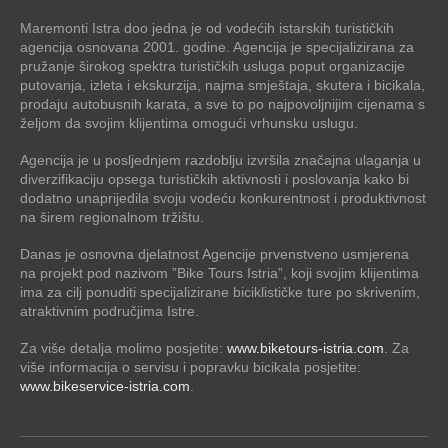
Maremonti Istra doo jedna je od vodećih istarskih turističkih
agencija osnovana 2001. godine. Agencija je specijalizirana za
pružanje širokog spektra turističkih usluga poput organizacije
putovanja, izleta i ekskurzija, najma smještaja, skutera i bicikala,
prodaju autobusnih karata, a sve to po najpovoljnijim cijenama s
željom da svojim klijentima omogući vrhunsku uslugu.
Agencija je u posljednjem razdoblju izvršila značajna ulaganja u
diverzifikaciju opsega turističkih aktivnosti i poslovanja kako bi
dodatno unaprijedila svoju vodeću konkurentnost i produktivnost
na širem regionalnom tržištu.
Danas je osnovna djelatnost Agencije prvenstveno usmjerena
na projekt pod nazivom ”Bike Tours Istria”, koji svojim klijentima
ima za cilj ponuditi specijalizirane biciklističke ture po skrivenim,
atraktivnim područjima Istre.
Za više detalja molimo posjetite:
www.biketours-istria.com
. Za
više informacija o servisu i popravku bicikala posjetite:
www.bikeservice-istria.com
.