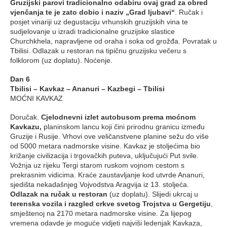
Gruzijski parovi tradicionalno odabiru ovaj grad za obred
vjenčanja te je zato dobio i naziv „Grad ljubavi“
. Ručak i
posjet vinariji uz degustaciju vrhunskih gruzijskih vina te
sudjelovanje u izradi tradicionalne gruzijske slastice
Churchkhela, napravljene od oraha i soka od grožđa. Povratak u
Tbilisi. Odlazak u restoran na tipičnu gruzijsku večeru s
folklorom (uz doplatu). Noćenje.
Dan 6
Tbilisi – Kavkaz – Ananuri – Kazbegi – Tbilisi
MOĆNI KAVKAZ
Doručak.
Cjelodnevni izlet autobusom prema moćnom
Kavkazu,
planinskom lancu koji čini prirodnu granicu između
Gruzije i Rusije. Vrhovi ove veličanstvene planine sežu do više
od 5000 metara nadmorske visine. Kavkaz je stoljećima bio
križanje civilizacija i trgovačkih puteva, uključujući Put svile.
Vožnja uz rijeku Tergi starom ruskom vojnom cestom s
prekrasnim vidicima. Kraće zaustavljanje kod utvrde Ananuri,
sjedišta nekadašnjeg Vojvodstva Aragvija iz 13. stoljeća.
Odlazak na ručak u restoran
(uz doplatu). Slijedi ukrcaj u
terenska vozila i razgled crkve svetog Trojstva u Gergetiju
,
smještenoj na 2170 metara nadmorske visine. Za lijepog
vremena odavde je moguće vidjeti najviši ledenjak Kavkaza,