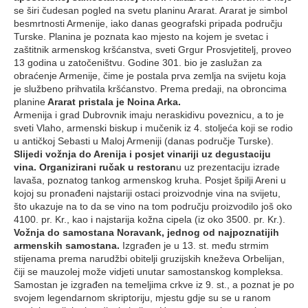
se širi čudesan pogled na svetu planinu Ararat. Ararat je simbol
besmrtnosti Armenije, iako danas geografski pripada području
Turske. Planina je poznata kao mjesto na kojem je svetac i
zaštitnik armenskog kršćanstva, sveti Grgur Prosvjetitelj, proveo
13 godina u zatočeništvu. Godine 301. bio je zaslužan za
obraćenje Armenije, čime je postala prva zemlja na svijetu koja
je službeno prihvatila kršćanstvo. Prema predaji, na obroncima
planine
Ararat pristala je Noina Arka.
Armenija i grad Dubrovnik imaju neraskidivu poveznicu, a to je
sveti Vlaho, armenski biskup i mučenik iz 4. stoljeća koji se rodio
u antičkoj Sebasti u Maloj Armeniji (danas područje Turske).
Slijedi vožnja do Arenija i posjet vinariji uz degustaciju
vina. Organizirani ručak u restoran
u uz prezentaciju izrade
lavaša, poznatog tankog armenskog kruha. Posjet špilji Areni u
kojoj su pronađeni najstariji ostaci proizvodnje vina na svijetu,
što ukazuje na to da se vino na tom području proizvodilo još oko
4100. pr. Kr., kao i najstarija kožna cipela (iz oko 3500. pr. Kr.).
Vožnja do samostana Noravank, jednog od najpoznatijih
armenskih samostana.
Izgrađen je u 13. st. među strmim
stijenama prema narudžbi obitelji gruzijskih kneževa Orbelijan,
čiji se mauzolej može vidjeti unutar samostanskog kompleksa.
Samostan je izgrađen na temeljima crkve iz 9. st., a poznat je po
svojem legendarnom skriptoriju, mjestu gdje su se u ranom