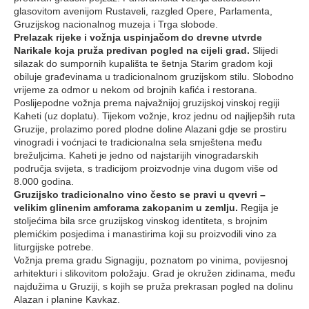
glasovitom avenijom Rustaveli, razgled Opere, Parlamenta,
Gruzijskog nacionalnog muzeja i Trga slobode.
Prelazak rijeke i vožnja uspinjačom do drevne utvrde
Narikale koja pruža predivan pogled na cijeli grad.
Slijedi
silazak do sumpornih kupališta te šetnja Starim gradom koji
obiluje građevinama u tradicionalnom gruzijskom stilu. Slobodno
vrijeme za odmor u nekom od brojnih kafića i restorana.
Poslijepodne vožnja prema najvažnijoj gruzijskoj vinskoj regiji
Kaheti (uz doplatu). Tijekom vožnje, kroz jednu od najljepših ruta
Gruzije, prolazimo pored plodne doline Alazani gdje se prostiru
vinogradi i voćnjaci te tradicionalna sela smještena među
brežuljcima. Kaheti je jedno od najstarijih vinogradarskih
područja svijeta, s tradicijom proizvodnje vina dugom više od
8.000 godina.
Gruzijsko tradicionalno vino često se pravi u qvevri –
velikim glinenim amforama zakopanim u zemlju.
Regija je
stoljećima bila srce gruzijskog vinskog identiteta, s brojnim
plemićkim posjedima i manastirima koji su proizvodili vino za
liturgijske potrebe.
Vožnja prema gradu Signagiju, poznatom po vinima, povijesnoj
arhitekturi i slikovitom položaju. Grad je okružen zidinama, među
najdužima u Gruziji, s kojih se pruža prekrasan pogled na dolinu
Alazan i planine Kavkaz.