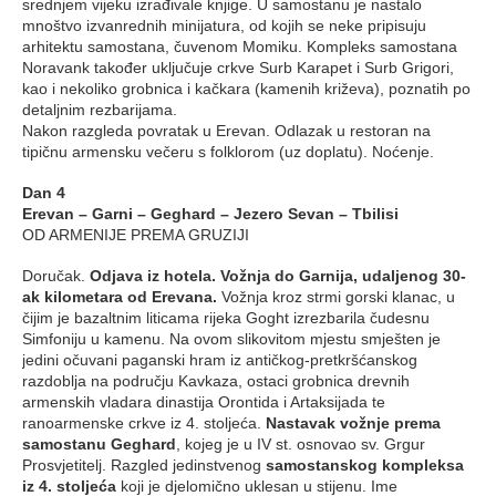
srednjem vijeku izrađivale knjige. U samostanu je nastalo
mnoštvo izvanrednih minijatura, od kojih se neke pripisuju
arhitektu samostana, čuvenom Momiku. Kompleks samostana
Noravank također uključuje crkve Surb Karapet i Surb Grigori,
kao i nekoliko grobnica i kačkara (kamenih križeva), poznatih po
detaljnim rezbarijama.
Nakon razgleda povratak u Erevan. Odlazak u restoran na
tipičnu armensku večeru s folklorom (uz doplatu). Noćenje.
Dan 4
Erevan – Garni – Geghard – Jezero Sevan – Tbilisi
OD ARMENIJE PREMA GRUZIJI
Doručak.
Odjava iz hotela. Vožnja do Garnija, udaljenog 30-
ak kilometara od Erevana.
Vožnja kroz strmi gorski klanac, u
čijim je bazaltnim liticama rijeka Goght izrezbarila čudesnu
Simfoniju u kamenu. Na ovom slikovitom mjestu smješten je
jedini očuvani paganski hram iz antičkog-pretkršćanskog
razdoblja na području Kavkaza, ostaci grobnica drevnih
armenskih vladara dinastija Orontida i Artaksijada te
ranoarmenske crkve iz 4. stoljeća.
Nastavak vožnje prema
samostanu Geghard
, kojeg je u IV st. osnovao sv. Grgur
Prosvjetitelj. Razgled jedinstvenog
samostanskog kompleksa
iz 4. stoljeća
koji je djelomično uklesan u stijenu. Ime