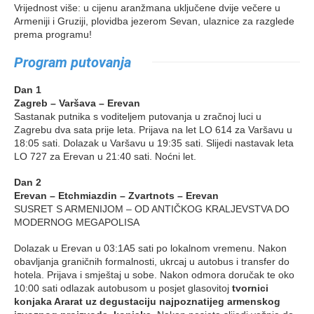
Vrijednost više: u cijenu aranžmana uključene dvije večere u
Armeniji i Gruziji, plovidba jezerom Sevan, ulaznice za razglede
prema programu!
Program putovanja
Dan 1
Zagreb – Varšava – Erevan
Sastanak putnika s voditeljem putovanja u zračnoj luci u
Zagrebu dva sata prije leta. Prijava na let LO 614 za Varšavu u
18:05 sati. Dolazak u Varšavu u 19:35 sati. Slijedi nastavak leta
LO 727 za Erevan u 21:40 sati. Noćni let.
Dan 2
Erevan – Etchmiazdin – Zvartnots – Erevan
SUSRET S ARMENIJOM – OD ANTIČKOG KRALJEVSTVA DO
MODERNOG MEGAPOLISA
Dolazak u Erevan u 03:1A5 sati po lokalnom vremenu. Nakon
obavljanja graničnih formalnosti, ukrcaj u autobus i transfer do
hotela. Prijava i smještaj u sobe. Nakon odmora doručak te oko
10:00 sati odlazak autobusom u posjet glasovitoj
tvornici
konjaka Ararat uz degustaciju najpoznatijeg armenskog