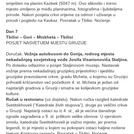
smješten na planini Kazbek (5047 m). Ovo slikovito i mirno
mjesto omiljeno je među planinarima, fotografima i ljubiteljima
prirode. Nakon posjeta crkvi vrijeme za odmor i uživanje u
prirodi i pogledu na Kavkaz. Povratak u Tbilisi. Noćenje.
Dan 7
Tbilisi – Gori – Mtskheta – Tbilisi
POSJET NASVETIJEM MJESTU GRUZIJE
Doručak.
Vožnja autobusom do Gorija, rodnog mjesta
nekadašnjeg sovjetskog vođe Josifa Visarionoviča Staljina.
Po dolasku odlazimo u posjet Staljinovom muzeju. Nastavak
vožnje prema nekadašnjoj gruzijskoj prijestolnici i sjedištu
gruzijske pravoslavne crkve, gradu Mcheta, u kojemu su Gruzijci
prihvatili kršćanstvo već početkom 4. st. Mcheta je jedan od
najstarijih gradova u Gruziji i smatra se kolijevkom gruzijske
kulture.
Ručak u restoranu
(uz doplatu). Nakon ručka razgled katedrale
Svetitskhoveli (“Katedrale živih stupova”), druge po veličini crkve
u Gruziji. Najstariji ostaci su iz 4. st., ali je većina današnje
zgrade sagrađena u 9. st. prilikom velike obnove. U vjerskom
smislu, katedrala Svetitskhoveli je važno mjesto, jer prema
legendi, to je mjesto u kojem su pokopani ostaci haljine nošene
tijekom Kristovog raspeća. Povratak u Tbilisi. Noćenje.