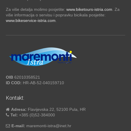
Za više detalja molimo posjetite:
www.biketours-istria.com
. Za
više informacija o servisu i popravku bicikala posjetite:
www.bikeservice-istria.com
.
OIB
62010358521
ID COD:
HR-AB-52-040159710
Kontakt:
Adresa:
Flavijevska 22, 52100 Pula, HR
Tel:
+385 (0)52-384000
E-mail:
maremonti-istra@inet.hr