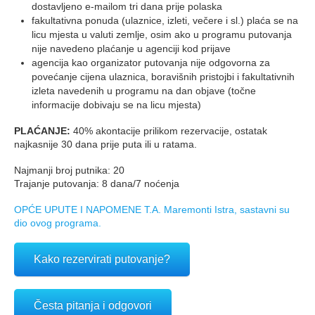
dostavljeno e-mailom tri dana prije polaska
fakultativna ponuda (ulaznice, izleti, večere i sl.) plaća se na
licu mjesta u valuti zemlje, osim ako u programu putovanja
nije navedeno plaćanje u agenciji kod prijave
agencija kao organizator putovanja nije odgovorna za
povećanje cijena ulaznica, boravišnih pristojbi i fakultativnih
izleta navedenih u programu na dan objave (točne
informacije dobivaju se na licu mjesta)
PLAĆANJE:
40% akontacije prilikom rezervacije, ostatak
najkasnije 30 dana prije puta ili u ratama.
Najmanji broj putnika: 20
Trajanje putovanja: 8 dana/7 noćenja
OPĆE UPUTE I NAPOMENE T.A. Maremonti Istra, sastavni su
dio ovog programa.
Kako rezervirati putovanje?
Česta pitanja i odgovori