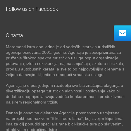
Follow us on Facebook
O nama
Maremonti Istra doo jedna je od vodećih istarskih turističkih
agencija osnovana 2001. godine. Agencija je specijalizirana za
pružanje širokog spektra turističkih usluga poput organizacije
putovanja, izleta i ekskurzija, najma smještaja, skutera i bicikala,
prodaju autobusnih karata, a sve to po najpovoljnijim cijenama s
željom da svojim klijentima omogući vrhunsku uslugu.
Agencija je u posljednjem razdoblju izvršila značajna ulaganja u
diverzifikaciju opsega turističkih aktivnosti i poslovanja kako bi
dodatno unaprijedila svoju vodeću konkurentnost i produktivnost
na širem regionalnom tržištu.
Danas je osnovna djelatnost Agencije prvenstveno usmjerena
na projekt pod nazivom ”Bike Tours Istria”, koji svojim klijentima
ima za cilj ponuditi specijalizirane biciklističke ture po skrivenim,
atraktivnim područjima Istre.