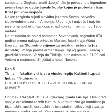
samostana Geghard znači „koplje“, što je povezano s legendom
prema kojoj se
ovdje čuvalo koplje kojim je proboden Isus
Krist prilikom raspeća.
Nakon razgleda slijedi plovidba jezerom Sevan, najvećim
slatkovodnim jezerom Armenije. Ujedno je i najveće i najviše
jezero na području Kavkaza, s nadmorskom visinom od 1900
metara.
Na poluotoku se nalazi samostan Sevanavank, sagrađen 874.
godine prema nalogu princeze Mariam, kćeri kralja Ašota
Bagratunija.
Slobodno vrijeme za ručak u restoranu (uz
doplatu).
Vožnja prema armensko-gruzijskoj granici i ukrcaj u
gruzijski autobus. Vožnja do Tbilisija, s dolaskom oko 21:00 sati.
Večera u restoranu. Smještaj u hotel. Noćenje.
Dan 5
Tbilisi – fakultativni izlet u vinsku regiju Kakheti i „grad
ljubavi“ Sighnaghi
DOBRO DOŠLI U GRUZIJU – ZEMLJU VINA I IZVRSNE
KUHINJE
Doručak.
Razgled Tbilisija, glavnog grada Gruzije.
Ovaj grad
spoj je arhitektura raznih kultura, a karakterizira ga kombinacija
bizantskih, ruskih, europskih i bliskoistočnih stilova koji stvaraju
predivan gradski pejzaž. Panoramska vožnja autobusom