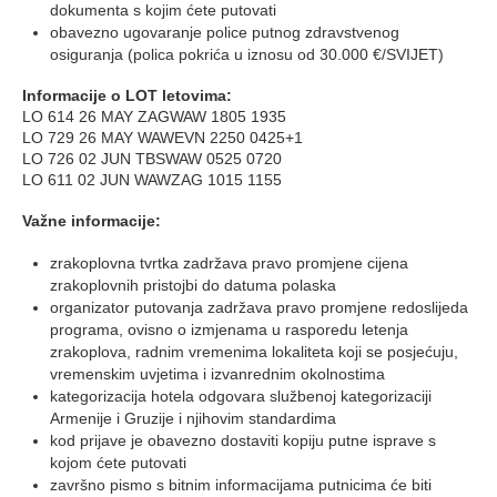
dokumenta s kojim ćete putovati
obavezno ugovaranje police putnog zdravstvenog
osiguranja (polica pokrića u iznosu od 30.000 €/SVIJET)
Informacije o LOT letovima:
LO 614 26 MAY ZAGWAW 1805 1935
LO 729 26 MAY WAWEVN 2250 0425+1
LO 726 02 JUN TBSWAW 0525 0720
LO 611 02 JUN WAWZAG 1015 1155
Važne informacije:
zrakoplovna tvrtka zadržava pravo promjene cijena
zrakoplovnih pristojbi do datuma polaska
organizator putovanja zadržava pravo promjene redoslijeda
programa, ovisno o izmjenama u rasporedu letenja
zrakoplova, radnim vremenima lokaliteta koji se posjećuju,
vremenskim uvjetima i izvanrednim okolnostima
kategorizacija hotela odgovara službenoj kategorizaciji
Armenije i Gruzije i njihovim standardima
kod prijave je obavezno dostaviti kopiju putne isprave s
kojom ćete putovati
završno pismo s bitnim informacijama putnicima će biti