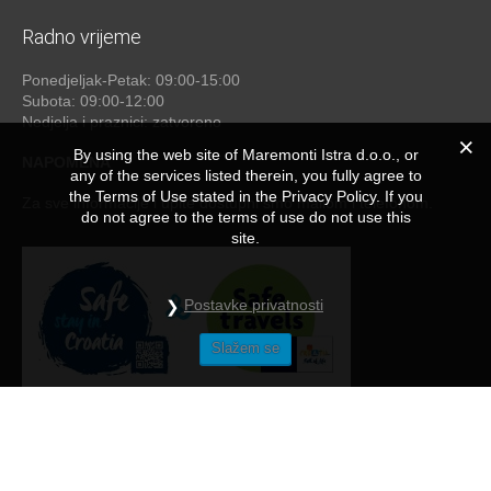
Radno vrijeme
Ponedjeljak-Petak: 09:00-15:00
Subota: 09:00-12:00
Nedjelja i praznici: zatvoreno
By using the web site of Maremonti Istra d.o.o., or
NAPOMENA
any of the services listed therein, you fully agree to
the Terms of Use stated in the Privacy Policy. If you
Za sve informacije i upite dostupni smo mailom i telefonom.
do not agree to the terms of use do not use this
site.
Postavke privatnosti
Slažem se
Maremonti
© 2026 - by
studioP
NAČINI PLAĆANJA
/
OPĆE UPUTE I NAPOMENE
/