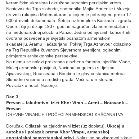
keramičkim ukrasima i okružena ugodnim perzijskim vrtom.
Nastavak do Trga slobode, spomenika Majke Armenije i Muzeja
drevnih rukopisa Matenadaran, u kojem je pohranjeno preko 17
000 drevnih dokumenata. Šetnja uz kompleks Kaskada i zgradu
Opere, čiji je dizajn 1937. godine nagrađen zlatnom medaljom
na međunarodnoj izložbi u Parizu. Jedna od njezinih koncertnih
dvorana posvećena je svjetski poznatom armenskom
skladatelju, Aramu Hačaturjanu. Pokraj Trga Aznavour dolazimo
na Trg Republike čuvenom Sjevernom avenijom, oglednim
primjerom arhitektonske perspektive.
Na njemu se nalazi prekrasna glazbena fontana, sjedište Vlade,
Muzej armenske povijesti, Nacionalna galerija s djelima
Ajvazovskog, Rousseaua i Boudina te glavna stanica metroa.
Slobodno vrijeme u središtu grada. Večera u restoranu.
Povratak u hotel. Noćenje.
Dan 3
Erevan – fakultativni izlet Khor Virap – Areni – Noravank –
Erevan
DREVNE VINARIJE I POČECI ARMENSKOG KRŠĆANSTVA
Doručak. Odlazak na cjelodnevni izlet (uz doplatu).
Ukrcaj u
autobus i polazak prema Khor Virapu, armenskoj
apostolskoj samostanskoj crkvi.
Nalazi se na visoravni s koje