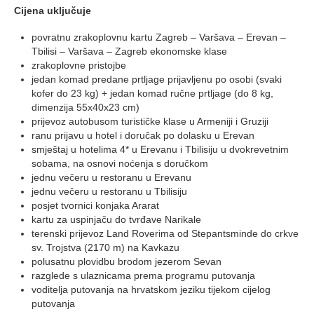
Cijena uključuje
povratnu zrakoplovnu kartu Zagreb – Varšava – Erevan –
Tbilisi – Varšava – Zagreb ekonomske klase
zrakoplovne pristojbe
jedan komad predane prtljage prijavljenu po osobi (svaki
kofer do 23 kg) + jedan komad ručne prtljage (do 8 kg,
dimenzija 55x40x23 cm)
prijevoz autobusom turističke klase u Armeniji i Gruziji
ranu prijavu u hotel i doručak po dolasku u Erevan
smještaj u hotelima 4* u Erevanu i Tbilisiju u dvokrevetnim
sobama, na osnovi noćenja s doručkom
jednu večeru u restoranu u Erevanu
jednu večeru u restoranu u Tbilisiju
posjet tvornici konjaka Ararat
kartu za uspinjaču do tvrđave Narikale
terenski prijevoz Land Roverima od Stepantsminde do crkve
sv. Trojstva (2170 m) na Kavkazu
polusatnu plovidbu brodom jezerom Sevan
razglede s ulaznicama prema programu putovanja
voditelja putovanja na hrvatskom jeziku tijekom cijelog
putovanja