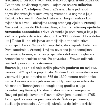
izvoznog proizvoda, konjaka.
Nakon posjeta slijedi vožnja do
Zvartnoca, povijesnog mjesta u kojem se nalaze
ruševine
katedrale iz 7. stoljeća.
Ova građevina bila je jedna od
najveličanstvenijih crkava svojeg vremena, a sagradio ju je
Katolikos Nerses III. Razgled ruševina i brojnih nalaza koji
svjedoče o životu i običajima ranog srednjeg vijeka u Armeniji.
Nastavak vožnje do
Etchmiazdina, administrativnog sjedišta
Armenske apostolske crkve.
Armenija je prva zemlja koja je
službeno prihvatila kršćanstvo, 301. – 303. godine. U to je doba
kralj Tiridat II., na inicijativu utemeljitelja armenske crkve,
propovjednika sv. Grgura Prosvjetitelja, dao izgraditi katedralu.
Prva katedrala u Armeniji i svijetu stvorena je na temeljima
paganskog hrama, a danas je sjedište katolikosa, poglavara
Armenske apostolske crkve. Po povratku u Erevan odlazak u
razgled glavnog grada Armenije.
Erevan je jedan od najstarijih glavnih gradova na svijetu,
osnovan 782. godine prije Krista. Godine 1922. smješten je na
visoravni koja se prostire od 865 do 1390 metara nadmorske
visine. Erevan je u sovjetskom razdoblju zaslugom arhitekta
Aleksandra Tamanijana od neuglednog gradića s juga
nekadašnjeg Ruskog Carstva postao moderan megapolis.
Razgled počinje čuvenom Plavom džamijom, nastalom 1765. –
1766. god. za vrijeme perzijske vlasti. Šijitska je džamija,
posljednja preostala u Armeniji, ukrašena tipičnim perzijskim