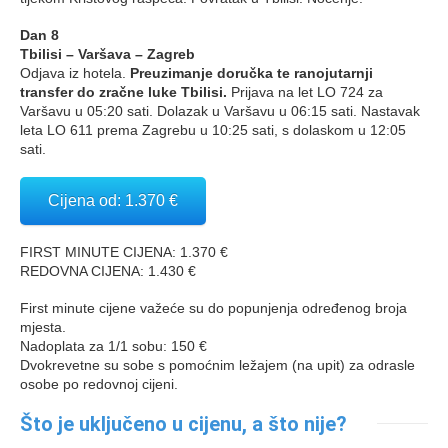
Dan 8
Tbilisi – Varšava – Zagreb
Odjava iz hotela.
Preuzimanje doručka te ranojutarnji
transfer do zračne luke Tbilisi.
Prijava na let LO 724 za
Varšavu u 05:20 sati. Dolazak u Varšavu u 06:15 sati. Nastavak
leta LO 611 prema Zagrebu u 10:25 sati, s dolaskom u 12:05
sati.
Cijena od: 1.370 €
FIRST MINUTE CIJENA: 1.370 €
REDOVNA CIJENA: 1.430 €
First minute cijene važeće su do popunjenja određenog broja
mjesta.
Nadoplata za 1/1 sobu: 150 €
Dvokrevetne su sobe s pomoćnim ležajem (na upit) za odrasle
osobe po redovnoj cijeni.
Što je uključeno u cijenu, a što nije?