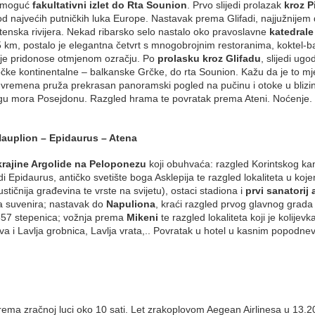
r, moguć
fakultativni izlet do Rta Sounion
. Prvo slijedi prolazak
kroz P
 od najvećih putničkih luka Europe. Nastavak prema Glifadi, najjužnijem 
atenska rivijera. Nekad ribarsko selo nastalo oko pravoslavne
katedrale
km, postalo je elegantna četvrt s mnogobrojnim restoranima, koktel-b
koje pridonose otmjenom ozračju. Po
prolasku kroz Glifadu
, slijedi ug
čke kontinentalne – balkanske Grčke, do rta Sounion. Kažu da je to mj
vremena pruža prekrasan panoramski pogled na pučinu i otoke u blizini
bogu mora Posejdonu. Razgled hrama te povratak prema Ateni. Noćenje.
 Nauplion – Epidaurus – Atena
okrajine Argolide na Peloponezu
koji obuhvaća: razgled Korintskog kan
i Epidaurus, antičko svetište boga Asklepija te razgled lokaliteta u koj
kustičnija građevina te vrste na svijetu), ostaci stadiona i
prvi sanatorij 
na suvenira; nastavak do
Napuliona
, kraći razgled prvog glavnog grad
 857 stepenica; vožnja prema
Mikeni
te razgled lokaliteta koji je kolijevk
ova i Lavlja grobnica, Lavlja vrata,.. Povratak u hotel u kasnim popodne
ma zračnoj luci oko 10 sati. Let zrakoplovom Aegean Airlinesa u 13.20