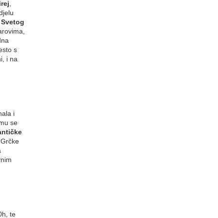
irej
,
djelu
 Svetog
arovima,
odna
esto s
, i na
ala i
emu se
antičke
a Grčke
a
vnim
h, te