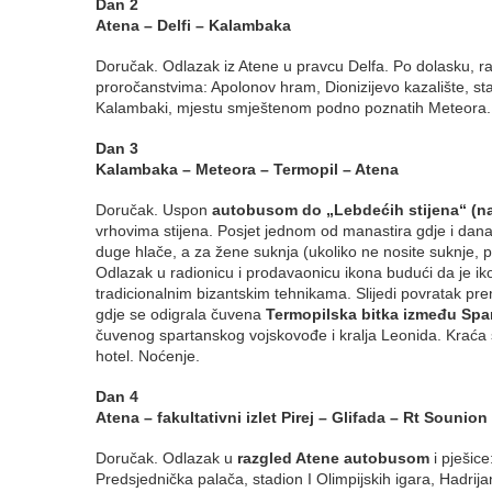
Dan 2
Atena – Delfi – Kalambaka
Doručak. Odlazak iz Atene u pravcu Delfa. Po dolasku, ra
proročanstvima: Apolonov hram, Dionizijevo kazalište, s
Kalambaki, mjestu smještenom podno poznatih Meteora. 
Dan 3
Kalambaka – Meteora – Termopil – Atena
Doručak. Uspon
autobusom do „Lebdećih stijena“ (n
vrhovima stijena. Posjet jednom od manastira gdje i dan
duge hlače, a za žene suknja (ukoliko ne nosite suknje, 
Odlazak u radionicu i prodavaonicu ikona budući da je ikon
tradicionalnim bizantskim tehnikama. Slijedi povratak p
gdje se odigrala čuvena
Termopilska bitka između Spar
čuvenog spartanskog vojskovođe i kralja Leonida. Kraća 
hotel. Noćenje.
Dan 4
Atena – fakultativni izlet Pirej – Glifada – Rt Sounion
Doručak. Odlazak u
razgled Atene autobusom
i pješice
Predsjednička palača, stadion I Olimpijskih igara, Hadri