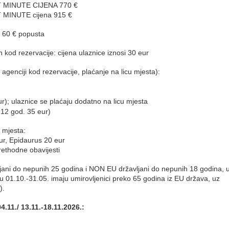
RST MINUTE CIJENA 770 €
ST MINUTE cijena 915 €
. 60 € popusta
 kod rezervacije: cijena ulaznice iznosi 30 eur
genciji kod rezervacije, plaćanje na licu mjesta):
ur); ulaznice se plaćaju dodatno na licu mjesta
 12 god. 35 eur)
u mjesta:
ur, Epidaurus 20 eur
rethodne obavijesti
jani do nepunih 25 godina i NON EU državljani do nepunih 18 godina, 
01.10.-31.05. imaju umirovljenici preko 65 godina iz EU država, uz
).
4.11./ 13.11.-18.11.2026.: