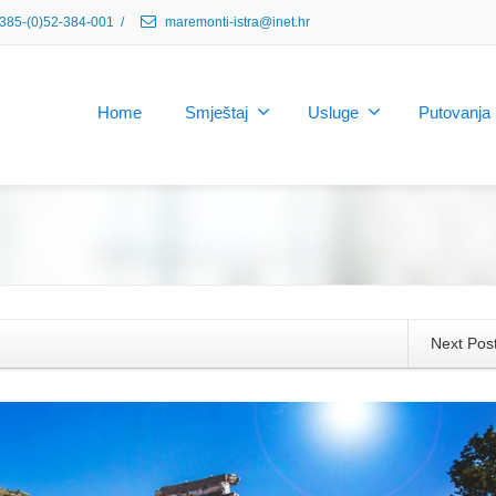
385-(0)52-384-001
/
maremonti-istra@inet.hr
Home
Smještaj
Usluge
Putovanja
Next Pos