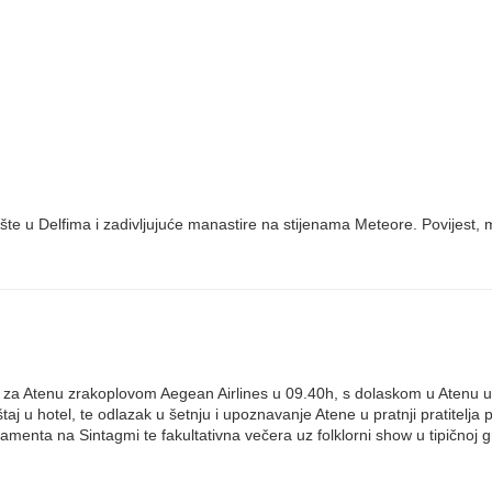
ište u Delfima i zadivljujuće manastire na stijenama Meteore. Povijest, m
et za Atenu zrakoplovom Aegean Airlines u 09.40h, s dolaskom u Atenu u
 u hotel, te odlazak u šetnju i upoznavanje Atene u pratnji pratitelja 
menta na Sintagmi te fakultativna večera uz folklorni show u tipičnoj g