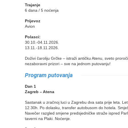
Trajanje
6 dana / 5 noćenja
Prijevoz
Avion
Polasci:
30.10.-04.11.2026.
13.11.-18.11.2026.
Doživi čaroliju Grčke – istraži antičku Atenu, sveto proroč
nezaboravni prizori – sve na jednom putovanju!
Program putovanja
Dan 1
Zagreb – Atena
Sastanak u zračnoj luci u Zagrebu dva sata prije leta. L
12.30h. Po dolasku, transfer autobusom do hotela. Smještaj
Navečer razgled smjene predsjedničke straže ispred Parla
taverni na Plaki. Noćenje.