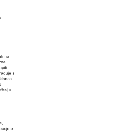
m
ih na
zne
piti.
rađuje s
 klanca
t
štaj u
e,
posjete