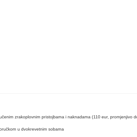
jučenim zrakoplovnim pristojbama i naknadama (110 eur, promjenjivo d
s doručkom u dvokrevetnim sobama