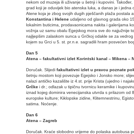
nekom od muzeja ili uživanje u šetnji i kupovini. Takođe
grad koji je oduvijek bio atenska luka, a danas je i jedna
Atene koja je zbog svojih dugih pješčanih plaža postala 
Konstantina i Helene
udaljeno od glavnog grada oko 15 
lokalnim buticima, prodavaonicama nakita i galerijama 
vožnja uz samu obalu Egejskog mora sve do najjužnije to
najljepšim zalaskom sunca u Grčkoj odakle se za vedrog 
kojem su Grci u 5. st. pr.n.e. sagradili hram posvećen 
Dan 5
Atena – fakultativni izlet Korintski kanal – Mikena –
Doručak. Slijedi
fakultativni izlet u pravcu poznate p
šetnju mostom koji povezuje Egejsko i Jonsko more; slijed
nalazi antičko kazalište iz 4.st. prije Krista (ujedno i naja
Grčke
i dr.; odlazak u tipičnu tvornicu keramike i kupovi
iznad kojeg dominira venecijanska utvrda s prilazom od
europske kulture; Kiklopske zidine, Klitemnestrinu, Egist
satima. Noćenje.
Dan 6
Atena – Zagreb
Doručak. Kraće slobodno vrijeme do polaska autobusa pre