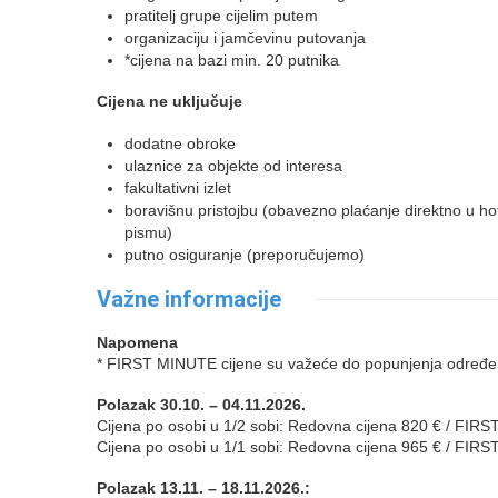
pratitelj grupe cijelim putem
organizaciju i jamčevinu putovanja
*cijena na bazi min. 20 putnika
Cijena ne uključuje
dodatne obroke
ulaznice za objekte od interesa
fakultativni izlet
boravišnu pristojbu (obavezno plaćanje direktno u hot
pismu)
putno osiguranje (preporučujemo)
Važne informacije
Napomena
* FIRST MINUTE cijene su važeće do popunjenja određe
Polazak 30.10. – 04.11.2026.
Cijena po osobi u 1/2 sobi: Redovna cijena 820 € / FIR
Cijena po osobi u 1/1 sobi: Redovna cijena 965 € / FIR
Polazak 13.11. – 18.11.2026.: