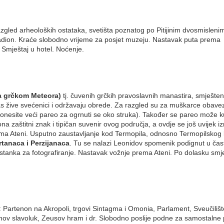
zgled arheoloških ostataka, svetišta poznatog po Pitijinim dvosmisleni
tadion. Kraće slobodno vrijeme za posjet muzeju. Nastavak puta prema
Smještaj u hotel. Noćenje.
a grčkom Meteora)
tj. čuvenih grčkih pravoslavnih manastira, smješten
as žive svećenici i održavaju obrede. Za razgled su za muškarce obave
ponesite veći pareo za ogrnuti se oko struka). Također se pareo može ku
a zaštitni znak i tipičan suvenir ovog područja, a ovdje se još uvijek iz
rema Ateni. Usputno zaustavljanje kod Termopila, odnosno Termopilskog
tanaca i Perzijanaca
. Tu se nalazi Leonidov spomenik podignut u čas
stanka za fotografiranje. Nastavak vožnje prema Ateni. Po dolasku smje
: Partenon na Akropoli, trgovi Sintagma i Omonia, Parlament, Sveučilišt
janov slavoluk, Zeusov hram i dr. Slobodno poslije podne za samostalne 