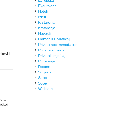
Europska
Excursions
Hoteli
Izleti
Krstarenja
Krstarenja
Novosti
Odmor u Hrvatskoj
Private accommodation
Privatni smještaj
itovi i
Privatni smještaj
Putovanja
Rooms
Smještaj
Sobe
Sobe
Wellness
puta.
rčkoj