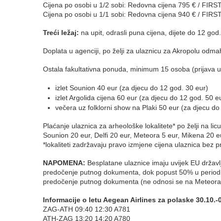
Cijena po osobi u 1/2 sobi: Redovna cijena 795 € / FI
Cijena po osobi u 1/1 sobi: Redovna cijena 940 € / FIR
Treći ležaj:
na upit, odrasli puna cijena, dijete do 12 god
Doplata u agenciji, po želji za ulaznicu za Akropolu odmah
Ostala fakultativna ponuda, minimum 15 osoba (prijava u a
izlet Sounion 40 eur (za djecu do 12 god. 30 eur)
izlet Argolida cijena 60 eur (za djecu do 12 god. 50 e
večera uz folklorni show na Plaki 50 eur (za djecu do
Plaćanje ulaznica za arheološke lokalitete* po želji na lic
Sounion 20 eur, Delfi 20 eur, Meteora 5 eur, Mikena 20 e
*lokaliteti zadržavaju pravo izmjene cijena ulaznica bez p
NAPOMENA:
Besplatane ulaznice imaju uvijek EU državl
predočenje putnog dokumenta, dok popust 50% u periodu 
predočenje putnog dokumenta (ne odnosi se na Meteora
Informacije o letu Aegean Airlines za polaske 30.10.-0
ZAG-ATH 09:40 12:30 A781
ATH-ZAG 13:20 14:20 A780