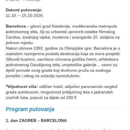
Datumi putovanja:
11.10. – 15.10.2026.
Barcelona
– glavni grad Katalonije, mediteranska metropola
jedinstvenog stila, čiji su urbanisti uprizorili ostatke Rimskog
Carstva, srednjeg vijeka, moderne i avangarde 20. stoljeća na
jednom mjestu.
Nakon obnove 1992. godine za Olimpijske igre, Barcelona je u
svjetskim razmjerima postala destinacija koja se mora posjetiti.
Slikoviti kvartovi, savršeno očuvana gotička četvrt, arhitektura
jedinstvenog Gaudíjevog stila, umjetničke galerije… samo su
djelić ponude ovog grada koji doslovno pruža za svakoga
ponešto i nikog ne ostavlja ravnodušnim.
*Vrijednost više:
odličan hotel, uključen panoramski razgled
grada autobusom, mogućnost priključnog leta s jadranskih
zračnih luka, popust za dijete od 290 €
Program putovanja
1. dan ZAGREB – BARCELONA