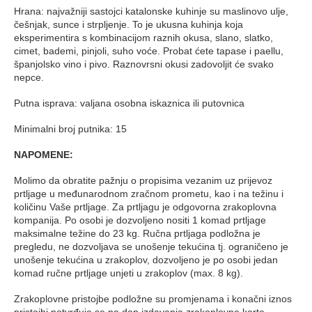
Hrana: najvažniji sastojci katalonske kuhinje su maslinovo ulje,
češnjak, sunce i strpljenje. To je ukusna kuhinja koja
eksperimentira s kombinacijom raznih okusa, slano, slatko,
cimet, bademi, pinjoli, suho voće. Probat ćete tapase i paellu,
španjolsko vino i pivo. Raznovrsni okusi zadovoljit će svako
nepce.
Putna isprava: valjana osobna iskaznica ili putovnica
Minimalni broj putnika: 15
NAPOMENE:
Molimo da obratite pažnju o propisima vezanim uz prijevoz
prtljage u međunarodnom zračnom prometu, kao i na težinu i
količinu Vaše prtljage. Za prtljagu je odgovorna zrakoplovna
kompanija. Po osobi je dozvoljeno nositi 1 komad prtljage
maksimalne težine do 23 kg. Ručna prtljaga podložna je
pregledu, ne dozvoljava se unošenje tekućina tj. ograničeno je
unošenje tekućina u zrakoplov, dozvoljeno je po osobi jedan
komad ručne prtljage unjeti u zrakoplov (max. 8 kg).
Zrakoplovne pristojbe podložne su promjenama i konačni iznos
pristojbi potvrđuje se na dan izdavanja zrakoplovne karte.