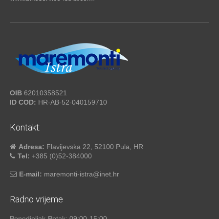
OIB
62010358521
ID COD:
HR-AB-52-040159710
Kontakt:
Adresa:
Flavijevska 22, 52100 Pula, HR
Tel:
+385 (0)52-384000
E-mail:
maremonti-istra@inet.hr
Radno vrijeme
Ponedjeljak-Petak: 09:00-15:00