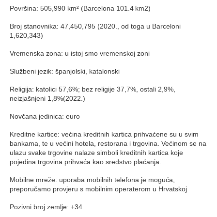
Površina: 505,990 km² (Barcelona 101.4 km2)
Broj stanovnika: 47,450,795 (2020., od toga u Barceloni
1,620,343)
Vremenska zona: u istoj smo vremenskoj zoni
Službeni jezik: španjolski, katalonski
Religija: katolici 57,6%; bez religije 37,7%, ostali 2,9%,
neizjašnjeni 1,8%(2022.)
Novčana jedinica: euro
Kreditne kartice: većina kreditnih kartica prihvaćene su u svim
bankama, te u većini hotela, restorana i trgovina. Većinom se na
ulazu svake trgovine nalaze simboli kreditnih kartica koje
pojedina trgovina prihvaća kao sredstvo plaćanja.
Mobilne mreže: uporaba mobilnih telefona je moguća,
preporučamo provjeru s mobilnim operaterom u Hrvatskoj
Pozivni broj zemlje: +34