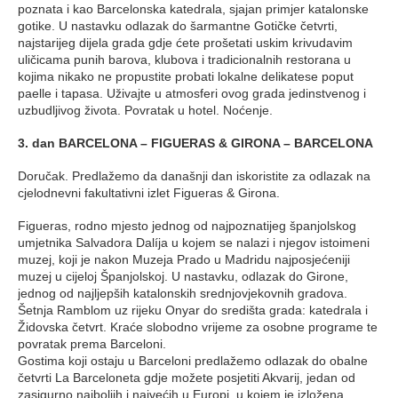
poznata i kao Barcelonska katedrala, sjajan primjer katalonske
gotike. U nastavku odlazak do šarmantne Gotičke četvrti,
najstarijeg dijela grada gdje ćete prošetati uskim krivudavim
uličicama punih barova, klubova i tradicionalnih restorana u
kojima nikako ne propustite probati lokalne delikatese poput
paelle i tapasa. Uživajte u atmosferi ovog grada jedinstvenog i
uzbudljivog života. Povratak u hotel. Noćenje.
3. dan BARCELONA – FIGUERAS & GIRONA – BARCELONA
Doručak. Predlažemo da današnji dan iskoristite za odlazak na
cjelodnevni fakultativni izlet Figueras & Girona.
Figueras, rodno mjesto jednog od najpoznatijeg španjolskog
umjetnika Salvadora Dalíja u kojem se nalazi i njegov istoimeni
muzej, koji je nakon Muzeja Prado u Madridu najposjećeniji
muzej u cijeloj Španjolskoj. U nastavku, odlazak do Girone,
jednog od najljepših katalonskih srednjovjekovnih gradova.
Šetnja Ramblom uz rijeku Onyar do središta grada: katedrala i
Židovska četvrt. Kraće slobodno vrijeme za osobne programe te
povratak prema Barceloni.
Gostima koji ostaju u Barceloni predlažemo odlazak do obalne
četvrti La Barceloneta gdje možete posjetiti Akvarij, jedan od
zasigurno najboljih i najvećih u Europi, u kojem je izložena