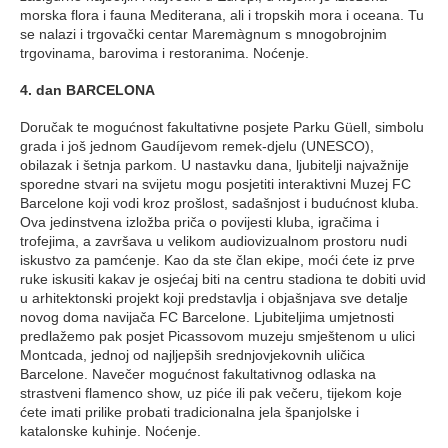
morska flora i fauna Mediterana, ali i tropskih mora i oceana. Tu
se nalazi i trgovački centar Maremàgnum s mnogobrojnim
trgovinama, barovima i restoranima. Noćenje.
4. dan BARCELONA
Doručak te mogućnost fakultativne posjete Parku Güell, simbolu
grada i još jednom Gaudíjevom remek-djelu (UNESCO),
obilazak i šetnja parkom. U nastavku dana, ljubitelji najvažnije
sporedne stvari na svijetu mogu posjetiti interaktivni Muzej FC
Barcelone koji vodi kroz prošlost, sadašnjost i budućnost kluba.
Ova jedinstvena izložba priča o povijesti kluba, igračima i
trofejima, a završava u velikom audiovizualnom prostoru nudi
iskustvo za pamćenje. Kao da ste član ekipe, moći ćete iz prve
ruke iskusiti kakav je osjećaj biti na centru stadiona te dobiti uvid
u arhitektonski projekt koji predstavlja i objašnjava sve detalje
novog doma navijača FC Barcelone. Ljubiteljima umjetnosti
predlažemo pak posjet Picassovom muzeju smještenom u ulici
Montcada, jednoj od najljepših srednjovjekovnih uličica
Barcelone. Navečer mogućnost fakultativnog odlaska na
strastveni flamenco show, uz piće ili pak večeru, tijekom koje
ćete imati prilike probati tradicionalna jela španjolske i
katalonske kuhinje. Noćenje.