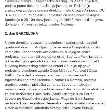
Sastanak putnika u zagrebačkoj zračnoj luci 2 sata prije leta,
podjela putne dokumentacije i prijava na let. Polijetanje
zrakoplova za Barcelonu na direktnom letu Croatia Airlinesa, OU
374 u 18.00h. Po dolasku u prijestolnicu španjolske pokrajine
Katalonije u 20.10h obavljanje pograničnih formalnosti i prijevoz
do hotela. Prijava i smještaj u sobe. Noćenje.
2. dan BARCELONA
Nakon doručka, odlazak na poludnevni panoramski razgled
grada autobusom: Montjuïc, gdje se nalazi Olimpijski sportski
kompleks; Gradonačelnikov vidikovac, s kojeg se pruža
prekrasan panoramski pogled na grad; Sagrada Familia, jedna
od najslavnijih svjetskih katedrala, najveći nedovršeni projekt
čuvenog katalonskog arhitekta Antoni Gaudíja; njegove
prekrasne stambene zgrade Casa Milà (La Pedrera) i Casa
Batlló; Plaça de Catalunya, središnji trg okružen velikim
trgovačkim centrima i robnim kućama; La Rambla, najživlja
gradska avenija i pješačka zona; La Boqueria, najveća i
najživopisnija tržnica u gradu te nezaobilazna turistička atrakcija
za sve hedoniste; Plaça Reial (Kraljevski trg); ulica Ferrán,
čuvena po Gaudíjevim svjetiljkama; Plaça de Sant Jaume
nedaleko kojeg se nalaze Generalitat, sjedište katalonske vlade i
Gradska vijećnica; katedrala Svetog Križa i Svete Eulalije,