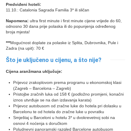
Predviđeni hoteli:
11.10.: Catalonia Sagrada Familia 3* ili sličan
Napomena:
ultra first minute i first minute cijene vrijede do 60,
odnosno 30 dana prije polaska ili do popunjenja određenog
broja mjesta!
***
Mogućnost doplate za polaske iz Splita, Dubrovnika, Pule i
Zadra (na upit): 70 €
Što je uključeno u cijenu, a što nije?
Cijena aranžmana uključuje:
Prijevoz zrakoplovom prema programu u ekonomskoj klasi
(Zagreb – Barcelona – Zagreb)
Pristojbe zračnih luka od 158 € (podložno promjeni, konačni
iznos utvrđuje se na dan izdavanja karata)
Prijevoz autobusom od zračne luke do hotela pri dolasku u
Barcelonu te od hotela do zračne luke u povratku
Smještaj u Barceloni u hotelu 3* u dvokrevetnoj sobi na
osnovi 4 noćenja s doručkom
Poludnevni panoramski razgled Barcelone autobusom