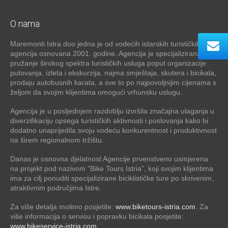
O nama
Maremonti Istra doo jedna je od vodećih istarskih turističkih
agencija osnovana 2001. godine. Agencija je specijalizirana za
pružanje širokog spektra turističkih usluga poput organizacije
putovanja, izleta i ekskurzija, najma smještaja, skutera i bicikala,
prodaju autobusnih karata, a sve to po najpovoljnijim cijenama s
željom da svojim klijentima omogući vrhunsku uslugu.
Agencija je u posljednjem razdoblju izvršila značajna ulaganja u
diverzifikaciju opsega turističkih aktivnosti i poslovanja kako bi
dodatno unaprijedila svoju vodeću konkurentnost i produktivnost
na širem regionalnom tržištu.
Danas je osnovna djelatnost Agencije prvenstveno usmjerena
na projekt pod nazivom ”Bike Tours Istria”, koji svojim klijentima
ima za cilj ponuditi specijalizirane biciklističke ture po skrivenim,
atraktivnim područjima Istre.
Za više detalja molimo posjetite:
www.biketours-istria.com
. Za
više informacija o servisu i popravku bicikala posjetite:
www.bikeservice-istria.com
.