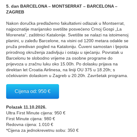
5. dan BARCELONA – MONTSERRAT – BARCELONA –
ZAGREB
Nakon doručka predlažemo fakultativni odlazak u Montserrat,
najpoznatije marijansko svetište posvećeno Crnoj Gospi „La
Moreneta“, zaštitnici Katalonije. Svetište se nalazi na istoimenoj
planini, u zaleđu Barcelone, na visini od 1200 metara odakle se
pruža predivan pogled na Kataloniju. Čuveni samostan i ljepota
prirodnog okruženja zadivljuju i ostaju u sjećanju. Povratak u
Barcelonu te slobodno vrijeme za osobne programe do
prijevoza u zračnu luku oko 15.00h. Po dolasku prijava na
direktan let Croatia Airlinesa, na liniji OU 375 u 18.20h; s
očekivanim dolaskom u Zagreb u 20.20h. Završetak programa.
Cijena od: 950 €
Polazak 11.10.2026.
Ultra First Minute cijena: 950 €
First Minute cijena: 980 €
Redovna cijena: 1.010 €
*Cijena za jednokrevetnu sobu: 350 €