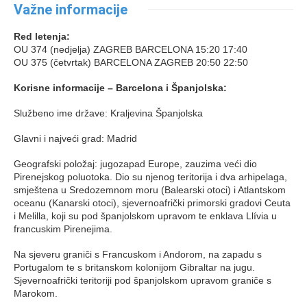
Važne informacije
Red letenja:
OU 374 (nedjelja) ZAGREB BARCELONA 15:20 17:40
OU 375 (četvrtak) BARCELONA ZAGREB 20:50 22:50
Korisne informacije – Barcelona i Španjolska:
Službeno ime države: Kraljevina Španjolska
Glavni i najveći grad: Madrid
Geografski položaj: jugozapad Europe, zauzima veći dio
Pirenejskog poluotoka. Dio su njenog teritorija i dva arhipelaga,
smještena u Sredozemnom moru (Balearski otoci) i Atlantskom
oceanu (Kanarski otoci), sjevernoafrički primorski gradovi Ceuta
i Melilla, koji su pod španjolskom upravom te enklava Llívia u
francuskim Pirenejima.
Na sjeveru graniči s Francuskom i Andorom, na zapadu s
Portugalom te s britanskom kolonijom Gibraltar na jugu.
Sjevernoafrički teritoriji pod španjolskom upravom graniče s
Marokom.