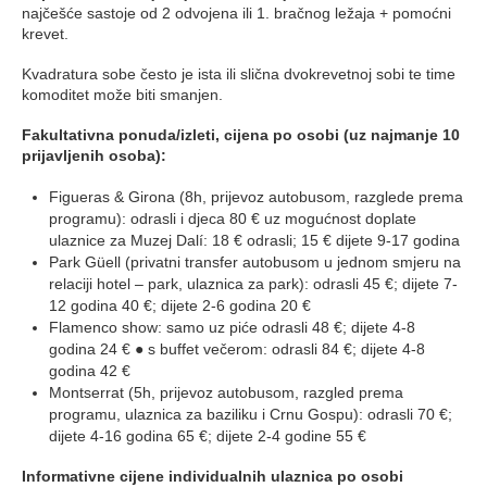
najčešće sastoje od 2 odvojena ili 1. bračnog ležaja + pomoćni
krevet.
Kvadratura sobe često je ista ili slična dvokrevetnoj sobi te time
komoditet može biti smanjen.
Fakultativna ponuda/izleti, cijena po osobi (uz najmanje 10
prijavljenih osoba):
Figueras & Girona (8h, prijevoz autobusom, razglede prema
programu): odrasli i djeca 80 € uz mogućnost doplate
ulaznice za Muzej Dalí: 18 € odrasli; 15 € dijete 9-17 godina
Park Güell (privatni transfer autobusom u jednom smjeru na
relaciji hotel – park, ulaznica za park): odrasli 45 €; dijete 7-
12 godina 40 €; dijete 2-6 godina 20 €
Flamenco show: samo uz piće odrasli 48 €; dijete 4-8
godina 24 € ● s buffet večerom: odrasli 84 €; dijete 4-8
godina 42 €
Montserrat (5h, prijevoz autobusom, razgled prema
programu, ulaznica za baziliku i Crnu Gospu): odrasli 70 €;
dijete 4-16 godina 65 €; dijete 2-4 godine 55 €
Informativne cijene individualnih ulaznica po osobi