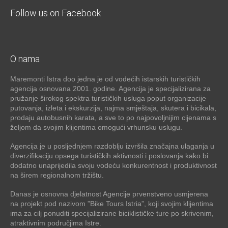
Follow us on Facebook
O nama
Maremonti Istra doo jedna je od vodećih istarskih turističkih
agencija osnovana 2001. godine. Agencija je specijalizirana za
pružanje širokog spektra turističkih usluga poput organizacije
putovanja, izleta i ekskurzija, najma smještaja, skutera i bicikala,
prodaju autobusnih karata, a sve to po najpovoljnijim cijenama s
željom da svojim klijentima omogući vrhunsku uslugu.
Agencija je u posljednjem razdoblju izvršila značajna ulaganja u
diverzifikaciju opsega turističkih aktivnosti i poslovanja kako bi
dodatno unaprijedila svoju vodeću konkurentnost i produktivnost
na širem regionalnom tržištu.
Danas je osnovna djelatnost Agencije prvenstveno usmjerena
na projekt pod nazivom ”Bike Tours Istria”, koji svojim klijentima
ima za cilj ponuditi specijalizirane biciklističke ture po skrivenim,
atraktivnim područjima Istre.