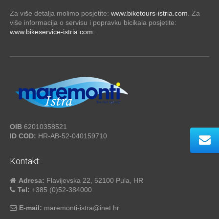
Za više detalja molimo posjetite:
www.biketours-istria.com
. Za
više informacija o servisu i popravku bicikala posjetite:
www.bikeservice-istria.com
.
OIB
62010358521
ID COD:
HR-AB-52-040159710
Kontakt:
Adresa:
Flavijevska 22, 52100 Pula, HR
Tel:
+385 (0)52-384000
E-mail:
maremonti-istra@inet.hr