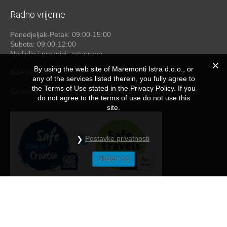
Radno vrijeme
Ponedjeljak-Petak: 09:00-15:00
Subota: 09:00-12:00
Nedjelja i praznici: zatvoreno
By using the web site of Maremonti Istra d.o.o., or
NAPOMENA
any of the services listed therein, you fully agree to
the Terms of Use stated in the Privacy Policy. If you
Za sve informacije i upite dostupni smo mailom i telefonom.
do not agree to the terms of use do not use this
site.
Postavke privatnosti
Slažem se
Maremonti
© 2026 - by
studioP
NAČINI PLAĆANJA
/
OPĆE UPUTE I NAPOMENE
/