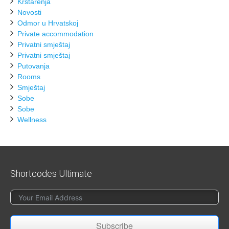
Krstarenja
Novosti
Odmor u Hrvatskoj
Private accommodation
Privatni smještaj
Privatni smještaj
Putovanja
Rooms
Smještaj
Sobe
Sobe
Wellness
Shortcodes Ultimate
Subscribe