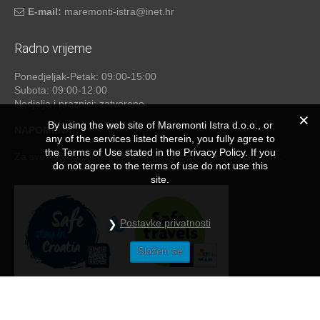
E-mail:
maremonti-istra@inet.hr
Radno vrijeme
Ponedjeljak-Petak: 09:00-15:00
Subota: 09:00-12:00
Nedjelja i praznici: zatvoreno
By using the web site of Maremonti Istra d.o.o., or
NAPOMENA
any of the services listed therein, you fully agree to
the Terms of Use stated in the Privacy Policy. If you
Za sve informacije i upite dostupni smo mailom i telefonom.
do not agree to the terms of use do not use this
site.
Postavke privatnosti
Slažem se
Maremonti
© 2026 - by
studioP