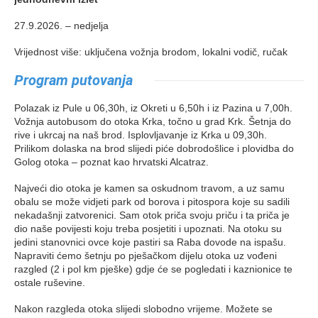
27.9.2026. – nedjelja
Vrijednost više: uključena vožnja brodom, lokalni vodič, ručak
Program putovanja
Polazak iz Pule u 06,30h, iz Okreti u 6,50h i iz Pazina u 7,00h.
Vožnja autobusom do otoka Krka, točno u grad Krk. Šetnja do
rive i ukrcaj na naš brod. Isplovljavanje iz Krka u 09,30h.
Prilikom dolaska na brod slijedi piće dobrodošlice i plovidba do
Golog otoka – poznat kao hrvatski Alcatraz.
Najveći dio otoka je kamen sa oskudnom travom, a uz samu
obalu se može vidjeti park od borova i pitospora koje su sadili
nekadašnji zatvorenici. Sam otok priča svoju priču i ta priča je
dio naše povijesti koju treba posjetiti i upoznati. Na otoku su
jedini stanovnici ovce koje pastiri sa Raba dovode na ispašu.
Napraviti ćemo šetnju po pješačkom dijelu otoka uz vođeni
razgled (2 i pol km pješke) gdje će se pogledati i kaznionice te
ostale ruševine.
Nakon razgleda otoka slijedi slobodno vrijeme. Možete se