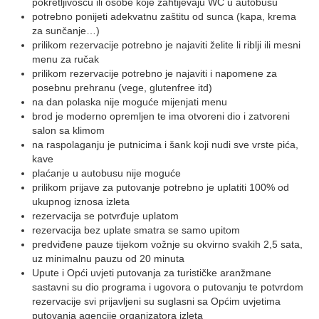
pokretljivošću ili osobe koje zahtijevaju WC u autobusu
potrebno ponijeti adekvatnu zaštitu od sunca (kapa, krema
za sunčanje…)
prilikom rezervacije potrebno je najaviti želite li riblji ili mesni
menu za ručak
prilikom rezervacije potrebno je najaviti i napomene za
posebnu prehranu (vege, glutenfree itd)
na dan polaska nije moguće mijenjati menu
brod je moderno opremljen te ima otvoreni dio i zatvoreni
salon sa klimom
na raspolaganju je putnicima i šank koji nudi sve vrste pića,
kave
plaćanje u autobusu nije moguće
prilikom prijave za putovanje potrebno je uplatiti 100% od
ukupnog iznosa izleta
rezervacija se potvrđuje uplatom
rezervacija bez uplate smatra se samo upitom
predviđene pauze tijekom vožnje su okvirno svakih 2,5 sata,
uz minimalnu pauzu od 20 minuta
Upute i Opći uvjeti putovanja za turističke aranžmane
sastavni su dio programa i ugovora o putovanju te potvrdom
rezervacije svi prijavljeni su suglasni sa Općim uvjetima
putovanja agencije organizatora izleta