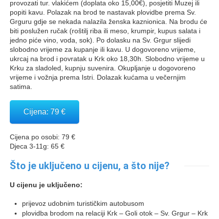
provozati tur. vlakićem (doplata oko 15,00€), posjetiti Muzej ili
popiti kavu. Polazak na brod te nastavak plovidbe prema Sv.
Grguru gdje se nekada nalazila ženska kaznionica. Na brodu će
biti poslužen ručak (roštilj riba ili meso, krumpir, kupus salata i
jedno piće vino, voda, sok). Po dolasku na Sv. Grgur slijedi
slobodno vrijeme za kupanje ili kavu. U dogovoreno vrijeme,
ukrcaj na brod i povratak u Krk oko 18,30h. Slobodno vrijeme u
Krku za sladoled, kupnju suvenira. Okupljanje u dogovoreno
vrijeme i vožnja prema Istri. Dolazak kućama u večernjim
satima.
Cijena: 79 €
Cijena po osobi: 79 €
Djeca 3-11g: 65 €
Što je uključeno u cijenu, a što nije?
U cijenu je uključeno:
prijevoz udobnim turističkim autobusom
plovidba brodom na relaciji Krk – Goli otok – Sv. Grgur – Krk