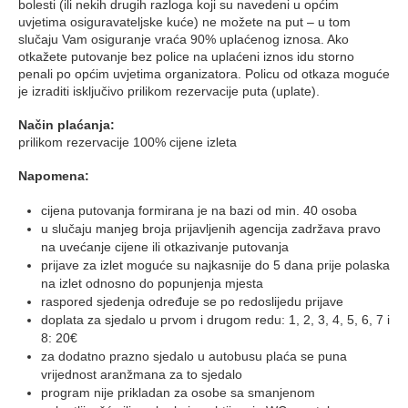
bolesti (ili nekih drugih razloga koji su navedeni u općim
uvjetima osiguravateljske kuće) ne možete na put – u tom
slučaju Vam osiguranje vraća 90% uplaćenog iznosa. Ako
otkažete putovanje bez police na uplaćeni iznos idu storno
penali po općim uvjetima organizatora. Policu od otkaza moguće
je izraditi isključivo prilikom rezervacije puta (uplate).
Način plaćanja:
prilikom rezervacije 100% cijene izleta
Napomena:
cijena putovanja formirana je na bazi od min. 40 osoba
u slučaju manjeg broja prijavljenih agencija zadržava pravo
na uvećanje cijene ili otkazivanje putovanja
prijave za izlet moguće su najkasnije do 5 dana prije polaska
na izlet odnosno do popunjenja mjesta
raspored sjedenja određuje se po redoslijedu prijave
doplata za sjedalo u prvom i drugom redu: 1, 2, 3, 4, 5, 6, 7 i
8: 20€
za dodatno prazno sjedalo u autobusu plaća se puna
vrijednost aranžmana za to sjedalo
program nije prikladan za osobe sa smanjenom