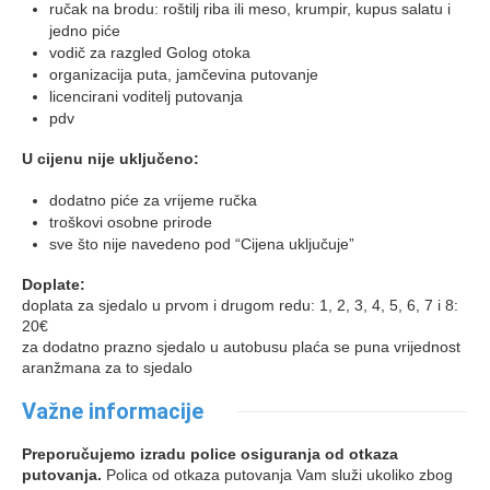
ručak na brodu: roštilj riba ili meso, krumpir, kupus salatu i
jedno piće
vodič za razgled Golog otoka
organizacija puta, jamčevina putovanje
licencirani voditelj putovanja
pdv
U cijenu nije uključeno:
dodatno piće za vrijeme ručka
troškovi osobne prirode
sve što nije navedeno pod “Cijena uključuje”
Doplate:
doplata za sjedalo u prvom i drugom redu: 1, 2, 3, 4, 5, 6, 7 i 8:
20€
za dodatno prazno sjedalo u autobusu plaća se puna vrijednost
aranžmana za to sjedalo
Važne informacije
Preporučujemo izradu police osiguranja od otkaza
putovanja.
Polica od otkaza putovanja Vam služi ukoliko zbog