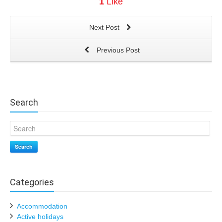
1
Like
Next Post
Previous Post
Search
Search
Categories
Accommodation
Active holidays