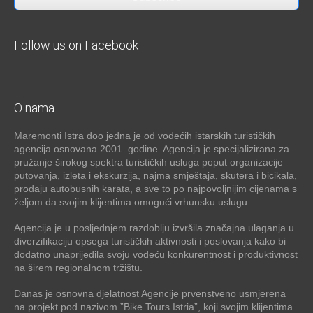
Follow us on Facebook
O nama
Maremonti Istra doo jedna je od vodećih istarskih turističkih
agencija osnovana 2001. godine. Agencija je specijalizirana za
pružanje širokog spektra turističkih usluga poput organizacije
putovanja, izleta i ekskurzija, najma smještaja, skutera i bicikala,
prodaju autobusnih karata, a sve to po najpovoljnijim cijenama s
željom da svojim klijentima omogući vrhunsku uslugu.
Agencija je u posljednjem razdoblju izvršila značajna ulaganja u
diverzifikaciju opsega turističkih aktivnosti i poslovanja kako bi
dodatno unaprijedila svoju vodeću konkurentnost i produktivnost
na širem regionalnom tržištu.
Danas je osnovna djelatnost Agencije prvenstveno usmjerena
na projekt pod nazivom ”Bike Tours Istria”, koji svojim klijentima