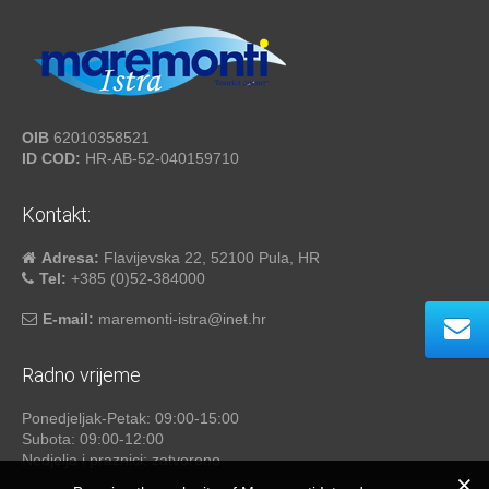
OIB
62010358521
ID COD:
HR-AB-52-040159710
Kontakt:
Adresa:
Flavijevska 22, 52100 Pula, HR
Tel:
+385 (0)52-384000
E-mail:
maremonti-istra@inet.hr
Radno vrijeme
Ponedjeljak-Petak: 09:00-15:00
Subota: 09:00-12:00
Nedjelja i praznici: zatvoreno