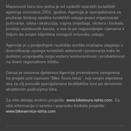
Maremonti Istra doo jedna je od vodećih istarskih turističkih
agencija osnovana 2001. godine. Agencija je specijalizirana za
pružanje širokog spektra turističkih usluga poput organizacije
putovanja, izleta i ekskurzija, najma smještaja, skutera i bicikala,
prodaju autobusnih karata, a sve to po najpovoljnijim cijenama s
željom da svojim klijentima omogući vrhunsku uslugu.
Agencija je u posljednjem razdoblju izvršila značajna ulaganja u
diverzifikaciju opsega turističkih aktivnosti i poslovanja kako bi
dodatno unaprijedila svoju vodeću konkurentnost i produktivnost
na širem regionalnom tržištu.
Danas je osnovna djelatnost Agencije prvenstveno usmjerena
na projekt pod nazivom ”Bike Tours Istria”, koji svojim klijentima
ima za cilj ponuditi specijalizirane biciklističke ture po skrivenim,
atraktivnim područjima Istre.
Za više detalja molimo posjetite:
www.biketours-istria.com
. Za
više informacija o servisu i popravku bicikala posjetite:
www.bikeservice-istria.com
.