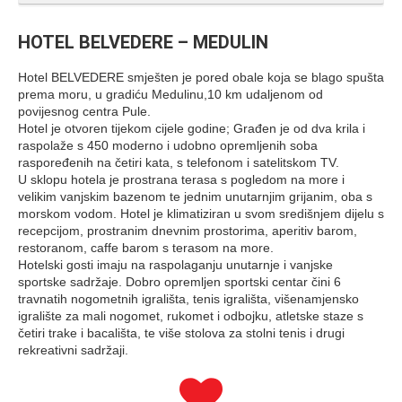
HOTEL BELVEDERE – MEDULIN
Hotel BELVEDERE smješten je pored obale koja se blago spušta
prema moru, u gradiću Medulinu,10 km udaljenom od
povijesnog centra Pule.
Hotel je otvoren tijekom cijele godine; Građen je od dva krila i
raspolaže s 450 moderno i udobno opremljenih soba
raspoređenih na četiri kata, s telefonom i satelitskom TV.
U sklopu hotela je prostrana terasa s pogledom na more i
velikim vanjskim bazenom te jednim unutarnjim grijanim, oba s
morskom vodom. Hotel je klimatiziran u svom središnjem dijelu s
recepcijom, prostranim dnevnim prostorima, aperitiv barom,
restoranom, caffe barom s terasom na more.
Hotelski gosti imaju na raspolaganju unutarnje i vanjske
sportske sadržaje. Dobro opremljen sportski centar čini 6
travnatih nogometnih igrališta, tenis igrališta, višenamjensko
igralište za mali nogomet, rukomet i odbojku, atletske staze s
četiri trake i bacališta, te više stolova za stolni tenis i drugi
rekreativni sadržaji.