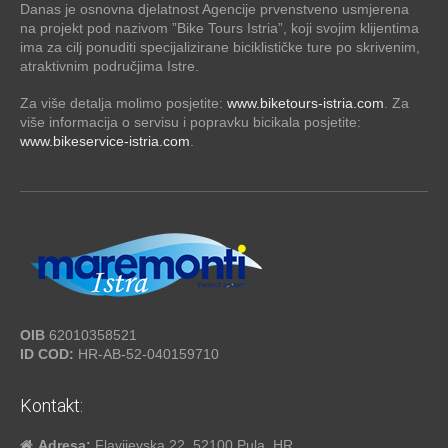
Danas je osnovna djelatnost Agencije prvenstveno usmjerena
na projekt pod nazivom ”Bike Tours Istria”, koji svojim klijentima
ima za cilj ponuditi specijalizirane biciklističke ture po skrivenim,
atraktivnim područjima Istre.
Za više detalja molimo posjetite:
www.biketours-istria.com
. Za
više informacija o servisu i popravku bicikala posjetite:
www.bikeservice-istria.com
.
OIB
62010358521
ID COD:
HR-AB-52-040159710
Kontakt:
Adresa:
Flavijevska 22, 52100 Pula, HR