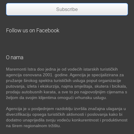
Subscribe
Follow us on Facebook
O nama
Maremonti Istra doo jedna je od vodećih istarskih turističkih
agencija osnovana 2001. godine. Agencija je specijalizirana za
pružanje širokog spektra turističkih usluga poput organizacije
putovanja, izleta i ekskurzija, najma smještaja, skutera i bicikala,
prodaju autobusnih karata, a sve to po najpovoljnijim cijenama s
željom da svojim klijentima omogući vrhunsku uslugu.
Agencija je u posljednjem razdoblju izvršila značajna ulaganja u
diverzifikaciju opsega turističkih aktivnosti i poslovanja kako bi
dodatno unaprijedila svoju vodeću konkurentnost i produktivnost
na širem regionalnom tržištu.