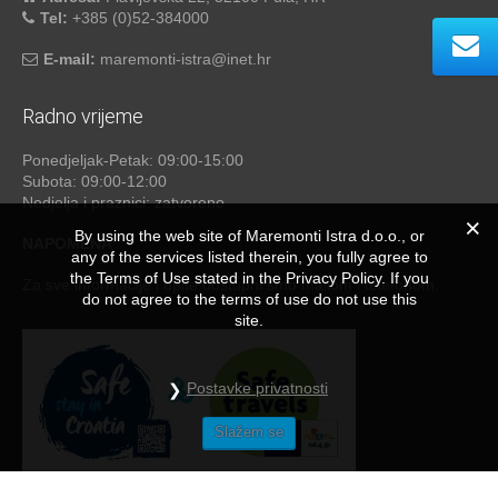
Tel:
+385 (0)52-384000
E-mail:
maremonti-istra@inet.hr
Radno vrijeme
Ponedjeljak-Petak: 09:00-15:00
Subota: 09:00-12:00
Nedjelja i praznici: zatvoreno
By using the web site of Maremonti Istra d.o.o., or
NAPOMENA
any of the services listed therein, you fully agree to
the Terms of Use stated in the Privacy Policy. If you
Za sve informacije i upite dostupni smo mailom i telefonom.
do not agree to the terms of use do not use this
site.
Postavke privatnosti
Slažem se