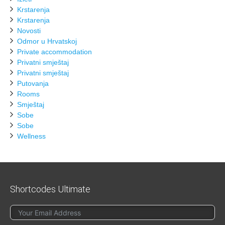
Krstarenja
Krstarenja
Novosti
Odmor u Hrvatskoj
Private accommodation
Privatni smještaj
Privatni smještaj
Putovanja
Rooms
Smještaj
Sobe
Sobe
Wellness
Shortcodes Ultimate