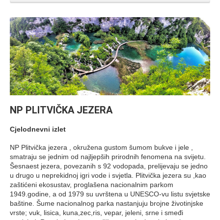
NP PLITVIČKA JEZERA
Cjelodnevni izlet
NP Plitvička jezera , okružena gustom šumom bukve i jele ,
smatraju se jednim od najljepših prirodnih fenomena na svijetu.
Šesnaest jezera, povezanih s 92 vodopada, prelijevaju se jedno
u drugo u neprekidnoj igri vode i svjetla. Plitvička jezera su ,kao
zaštićeni ekosustav, proglašena nacionalnim parkom
1949.godine, a od 1979 su uvrštena u UNESCO-vu listu svjetske
baštine. Šume nacionalnog parka nastanjuju brojne životinjske
vrste; vuk, lisica, kuna,zec,ris, vepar, jeleni, srne i smeđi