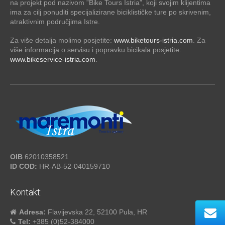
na projekt pod nazivom ”Bike Tours Istria”, koji svojim klijentima
ima za cilj ponuditi specijalizirane biciklističke ture po skrivenim,
atraktivnim područjima Istre.
Za više detalja molimo posjetite:
www.biketours-istria.com
. Za
više informacija o servisu i popravku bicikala posjetite:
www.bikeservice-istria.com
.
OIB
62010358521
ID COD:
HR-AB-52-040159710
Kontakt:
Adresa:
Flavijevska 22, 52100 Pula, HR
Tel:
+385 (0)52-384000