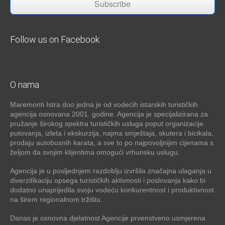
Subscribe
Follow us on Facebook
O nama
Maremonti Istra doo jedna je od vodećih istarskih turističkih
agencija osnovana 2001. godine. Agencija je specijalizirana za
pružanje širokog spektra turističkih usluga poput organizacije
putovanja, izleta i ekskurzija, najma smještaja, skutera i bicikala,
prodaju autobusnih karata, a sve to po najpovoljnijim cijenama s
željom da svojim klijentima omogući vrhunsku uslugu.
Agencija je u posljednjem razdoblju izvršila značajna ulaganja u
diverzifikaciju opsega turističkih aktivnosti i poslovanja kako bi
dodatno unaprijedila svoju vodeću konkurentnost i produktivnost
na širem regionalnom tržištu.
Danas je osnovna djelatnost Agencije prvenstveno usmjerena