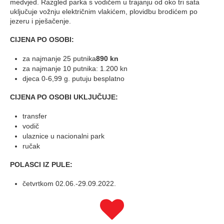
medvjed. Razgled parka s vodičem u trajanju od oko tri sata
uključuje vožnju električnim vlakićem, plovidbu brodićem po
jezeru i pješačenje.
CIJENA PO OSOBI:
za najmanje 25 putnika
890 kn
za najmanje 10 putnika: 1.200 kn
djeca 0-6,99 g. putuju besplatno
CIJENA PO OSOBI UKLJUČUJE:
transfer
vodič
ulaznice u nacionalni park
ručak
POLASCI IZ PULE:
četvrtkom 02.06.-29.09.2022.