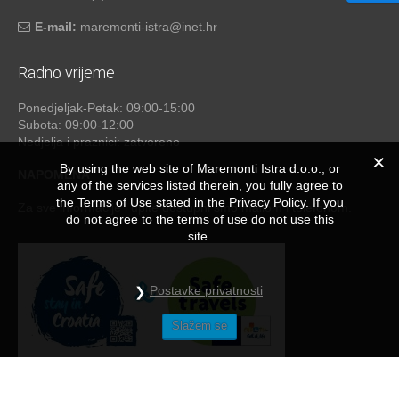
E-mail:
maremonti-istra@inet.hr
Radno vrijeme
Ponedjeljak-Petak: 09:00-15:00
Subota: 09:00-12:00
Nedjelja i praznici: zatvoreno
By using the web site of Maremonti Istra d.o.o., or
NAPOMENA
any of the services listed therein, you fully agree to
the Terms of Use stated in the Privacy Policy. If you
Za sve informacije i upite dostupni smo mailom i telefonom.
do not agree to the terms of use do not use this
site.
Postavke privatnosti
Slažem se