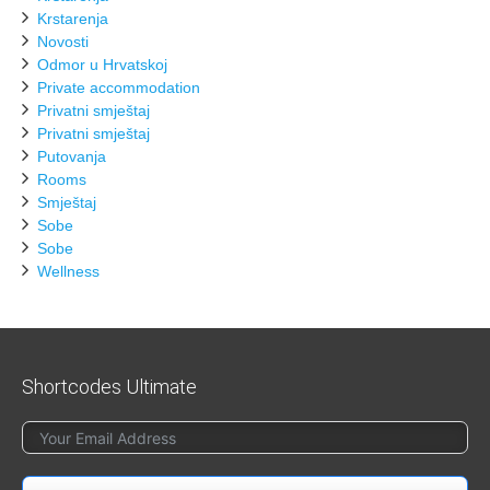
Krstarenja
Novosti
Odmor u Hrvatskoj
Private accommodation
Privatni smještaj
Privatni smještaj
Putovanja
Rooms
Smještaj
Sobe
Sobe
Wellness
Shortcodes Ultimate