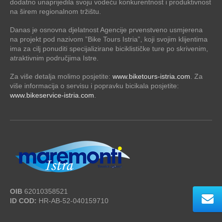
dodatno unaprijedila svoju vodeću konkurentnost i produktivnost
na širem regionalnom tržištu.
Danas je osnovna djelatnost Agencije prvenstveno usmjerena
na projekt pod nazivom ”Bike Tours Istria”, koji svojim klijentima
ima za cilj ponuditi specijalizirane biciklističke ture po skrivenim,
atraktivnim područjima Istre.
Za više detalja molimo posjetite:
www.biketours-istria.com
. Za
više informacija o servisu i popravku bicikala posjetite:
www.bikeservice-istria.com
.
OIB
62010358521
ID COD:
HR-AB-52-040159710