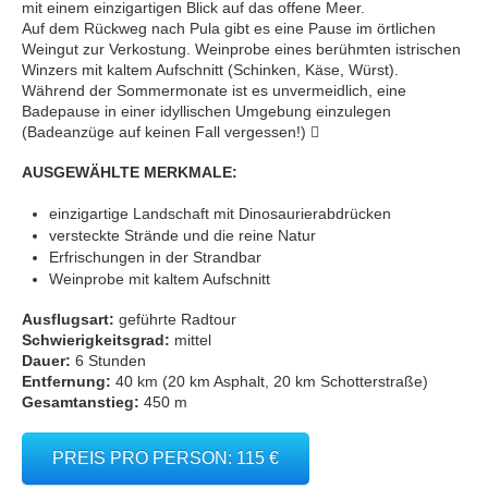
mit einem einzigartigen Blick auf das offene Meer.
Auf dem Rückweg nach Pula gibt es eine Pause im örtlichen
Weingut zur Verkostung. Weinprobe eines berühmten istrischen
Winzers mit kaltem Aufschnitt (Schinken, Käse, Würst).
Während der Sommermonate ist es unvermeidlich, eine
Badepause in einer idyllischen Umgebung einzulegen
(Badeanzüge auf keinen Fall vergessen!) 
AUSGEWÄHLTE MERKMALE:
einzigartige Landschaft mit Dinosaurierabdrücken
versteckte Strände und die reine Natur
Erfrischungen in der Strandbar
Weinprobe mit kaltem Aufschnitt
Ausflugsart:
geführte Radtour
Schwierigkeitsgrad:
mittel
Dauer:
6 Stunden
Entfernung:
40 km (20 km Asphalt, 20 km Schotterstraße)
Gesamtanstieg:
450 m
PREIS PRO PERSON: 115 €