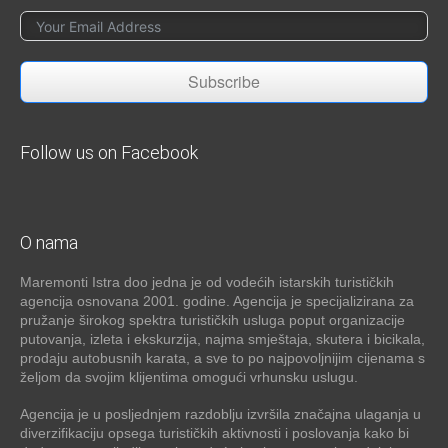
Subscribe
Follow us on Facebook
O nama
Maremonti Istra doo jedna je od vodećih istarskih turističkih
agencija osnovana 2001. godine. Agencija je specijalizirana za
pružanje širokog spektra turističkih usluga poput organizacije
putovanja, izleta i ekskurzija, najma smještaja, skutera i bicikala,
prodaju autobusnih karata, a sve to po najpovoljnijim cijenama s
željom da svojim klijentima omogući vrhunsku uslugu.
Agencija je u posljednjem razdoblju izvršila značajna ulaganja u
diverzifikaciju opsega turističkih aktivnosti i poslovanja kako bi