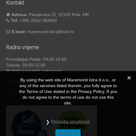
Kontakt:
Adresa:
Flavijevska 22, 52100 Pula, HR
Tel:
+385 (0)52-384000
E-mail:
maremonti-istra@inet.hr
Radno vrijeme
Ponedjeljak-Petak: 09:00-15:00
Subota: 09:00-12:00
Nedjelja i praznici: zatvoreno
By using the web site of Maremonti Istra d.o.o., or
NAPOMENA
any of the services listed therein, you fully agree to
the Terms of Use stated in the Privacy Policy. If you
Za sve informacije i upite dostupni smo mailom i telefonom.
do not agree to the terms of use do not use this
site.
Postavke privatnosti
Slažem se