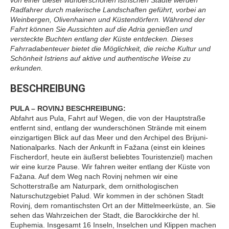
von einer dieser wunderschönen istrischen Städte werden
Radfahrer durch malerische Landschaften geführt, vorbei an
Weinbergen, Olivenhainen und Küstendörfern. Während der
Fahrt können Sie Aussichten auf die Adria genießen und
versteckte Buchten entlang der Küste entdecken. Dieses
Fahrradabenteuer bietet die Möglichkeit, die reiche Kultur und
Schönheit Istriens auf aktive und authentische Weise zu
erkunden.
BESCHREIBUNG
PULA – ROVINJ BESCHREIBUNG:
Abfahrt aus Pula, Fahrt auf Wegen, die von der Hauptstraße
entfernt sind, entlang der wunderschönen Strände mit einem
einzigartigen Blick auf das Meer und den Archipel des Brijuni-
Nationalparks. Nach der Ankunft in Fažana (einst ein kleines
Fischerdorf, heute ein äußerst beliebtes Touristenziel) machen
wir eine kurze Pause. Wir fahren weiter entlang der Küste von
Fažana. Auf dem Weg nach Rovinj nehmen wir eine
Schotterstraße am Naturpark, dem ornithologischen
Naturschutzgebiet Palud. Wir kommen in der schönen Stadt
Rovinj, dem romantischsten Ort an der Mittelmeerküste, an. Sie
sehen das Wahrzeichen der Stadt, die Barockkirche der hl.
Euphemia. Insgesamt 16 Inseln, Inselchen und Klippen machen