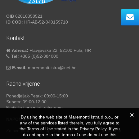
OIB
62010358521
ID COD:
HR-AB-52-040159710
Kontakt:
Adresa:
Flavijevska 22, 52100 Pula, HR
Tel:
+385 (0)52-384000
E-mail:
maremonti-istra@inet.hr
Radno vrijeme
Ponedjeljak-Petak: 09:00-15:00
Subota: 09:00-12:00
Nedjelja i praznici: zatvoreno
By using the web site of Maremonti Istra d.o.o., or
NAPOMENA
any of the services listed therein, you fully agree to
the Terms of Use stated in the Privacy Policy. If you
Za sve informacije i upite dostupni smo mailom i telefonom.
do not agree to the terms of use do not use this