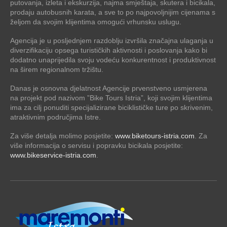
putovanja, izleta i ekskurzija, najma smještaja, skutera i bicikala,
prodaju autobusnih karata, a sve to po najpovoljnijim cijenama s
željom da svojim klijentima omogući vrhunsku uslugu.
Agencija je u posljednjem razdoblju izvršila značajna ulaganja u
diverzifikaciju opsega turističkih aktivnosti i poslovanja kako bi
dodatno unaprijedila svoju vodeću konkurentnost i produktivnost
na širem regionalnom tržištu.
Danas je osnovna djelatnost Agencije prvenstveno usmjerena
na projekt pod nazivom ”Bike Tours Istria”, koji svojim klijentima
ima za cilj ponuditi specijalizirane biciklističke ture po skrivenim,
atraktivnim područjima Istre.
Za više detalja molimo posjetite:
www.biketours-istria.com
. Za
više informacija o servisu i popravku bicikala posjetite:
www.bikeservice-istria.com
.