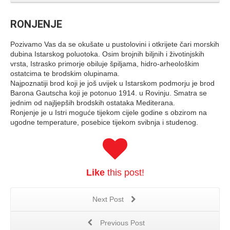
RONJENJE
Pozivamo Vas da se okušate u pustolovini i otkrijete čari morskih
dubina Istarskog poluotoka. Osim brojnih biljnih i životinjskih
vrsta, Istrasko primorje obiluje špiljama, hidro-arheološkim
ostatcima te brodskim olupinama.
Najpoznatiji brod koji je još uvijek u Istarskom podmorju je brod
Barona Gautscha koji je potonuo 1914. u Rovinju. Smatra se
jednim od najljepših brodskih ostataka Mediterana.
Ronjenje je u Istri moguće tijekom cijele godine s obzirom na
ugodne temperature, posebice tijekom svibnja i studenog.
Like
this post!
Next Post
Previous Post