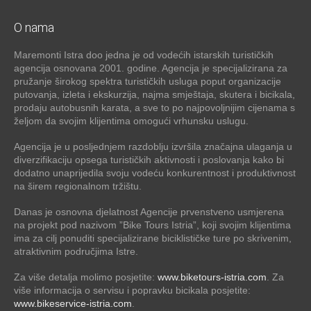
O nama
Maremonti Istra doo jedna je od vodećih istarskih turističkih
agencija osnovana 2001. godine. Agencija je specijalizirana za
pružanje širokog spektra turističkih usluga poput organizacije
putovanja, izleta i ekskurzija, najma smještaja, skutera i bicikala,
prodaju autobusnih karata, a sve to po najpovoljnijim cijenama s
željom da svojim klijentima omogući vrhunsku uslugu.
Agencija je u posljednjem razdoblju izvršila značajna ulaganja u
diverzifikaciju opsega turističkih aktivnosti i poslovanja kako bi
dodatno unaprijedila svoju vodeću konkurentnost i produktivnost
na širem regionalnom tržištu.
Danas je osnovna djelatnost Agencije prvenstveno usmjerena
na projekt pod nazivom ”Bike Tours Istria”, koji svojim klijentima
ima za cilj ponuditi specijalizirane biciklističke ture po skrivenim,
atraktivnim područjima Istre.
Za više detalja molimo posjetite:
www.biketours-istria.com
. Za
više informacija o servisu i popravku bicikala posjetite:
www.bikeservice-istria.com
.