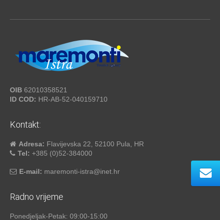
OIB
62010358521
ID COD:
HR-AB-52-040159710
Kontakt:
Adresa:
Flavijevska 22, 52100 Pula, HR
Tel:
+385 (0)52-384000
E-mail:
maremonti-istra@inet.hr
Radno vrijeme
Ponedjeljak-Petak: 09:00-15:00