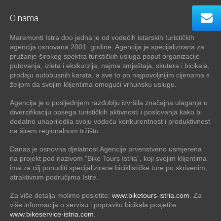
O nama
Maremonti Istra doo jedna je od vodećih istarskih turističkih
agencija osnovana 2001. godine. Agencija je specijalizirana za
pružanje širokog spektra turističkih usluga poput organizacije
putovanja, izleta i ekskurzija, najma smještaja, skutera i bicikala,
prodaju autobusnih karata, a sve to po najpovoljnijim cijenama s
željom da svojim klijentima omogući vrhunsku uslugu.
Agencija je u posljednjem razdoblju izvršila značajna ulaganja u
diverzifikaciju opsega turističkih aktivnosti i poslovanja kako bi
dodatno unaprijedila svoju vodeću konkurentnost i produktivnost
na širem regionalnom tržištu.
Danas je osnovna djelatnost Agencije prvenstveno usmjerena
na projekt pod nazivom ”Bike Tours Istria”, koji svojim klijentima
ima za cilj ponuditi specijalizirane biciklističke ture po skrivenim,
atraktivnim područjima Istre.
Za više detalja molimo posjetite:
www.biketours-istria.com
. Za
više informacija o servisu i popravku bicikala posjetite:
www.bikeservice-istria.com
.