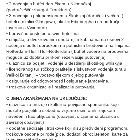
• 2 noćenja s buffet doručkom u Njemačkoj
(područjeWürzburga/ Frankfurta)
• 3 noćenja s polupansionom u Škotskoj (doručak i večera )
hoteli u okolici Glasgowa, okolici Edinburgha i na području
Inverness /Aviemore
• boravišne pristojbe u svim hotelima
• smještaj u dvokrevetnim unutarnjim kabinama na osnovi 2
noćenja s buffet doručkom na putničkim brodovima na linijama
Rotterdam-Hull I Hull-Rotterdam ( buffet večere na brodovima
moguće uz doplatu prilikom rezervacije putovanja)
• ulaznicu za posjet i vođenje u destileriji škotskog whiskyja
• licenciranog turističkog pratitelja s iskustvom vođenja tura u
Velikoj Britaniji – vodstvo tijekom cijelog putovanja
• osiguranje od odgovornosti i osiguranje jamčevine,
• troškove organizacije i realizacije putovanja
CIJENA ARANŽMANA NE UKLJUČUJE:
• ulaznice za muzeje i kulturno-povijesne spomenike koje
možete posjetiti u slobodno vrijeme osim onih izrijekom
navedenih kao uključene (obavijest o cijenama ulaznica u
završnoj obavijesti)
• dodatne sadržaje i troškove koji nisu predviđeni programom,
troškove osobne prirode(piće, dodatni obroci,telefon, karte za
javni gradski prijevoz itd.)