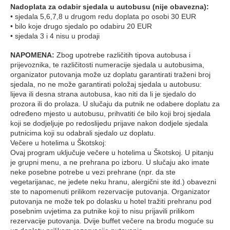
Nadoplata za odabir sjedala u autobusu (nije obavezna):
• sjedala 5,6,7,8 u drugom redu doplata po osobi 30 EUR
• bilo koje drugo sjedalo po odabiru 20 EUR
• sjedala 3 i 4 nisu u prodaji
NAPOMENA:
Zbog upotrebe različitih tipova autobusa i
prijevoznika, te različitosti numeracije sjedala u autobusima,
organizator putovanja može uz doplatu garantirati traženi broj
sjedala, no ne može garantirati položaj sjedala u autobusu:
lijeva ili desna strana autobusa, kao niti da li je sjedalo do
prozora ili do prolaza. U slučaju da putnik ne odabere doplatu za
određeno mjesto u autobusu, prihvatiti će bilo koji broj sjedala
koji se dodjeljuje po redoslijedu prijave nakon dodjele sjedala
putnicima koji su odabrali sjedalo uz doplatu.
Večere u hotelima u Škotskoj:
Ovaj program uključuje večere u hotelima u Škotskoj. U pitanju
je grupni menu, a ne prehrana po izboru. U slučaju ako imate
neke posebne potrebe u vezi prehrane (npr. da ste
vegetarijanac, ne jedete neku hranu, alergični ste itd.) obavezni
ste to napomenuti prilikom rezervacije putovanja. Organizator
putovanja ne može tek po dolasku u hotel tražiti prehranu pod
posebnim uvjetima za putnike koji to nisu prijavili prilikom
rezervacije putovanja. Dvije buffet večere na brodu moguće su