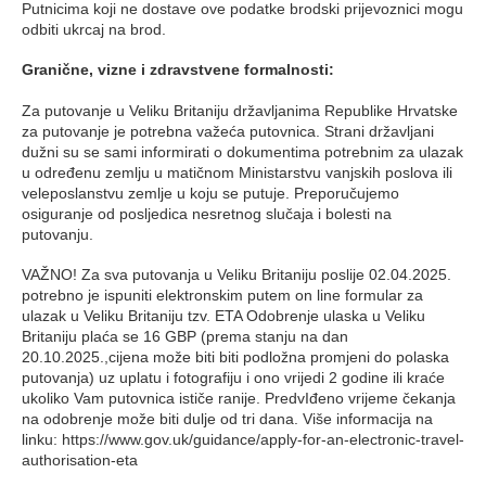
Putnicima koji ne dostave ove podatke brodski prijevoznici mogu
odbiti ukrcaj na brod.
Granične, vizne i zdravstvene formalnosti:
Za putovanje u Veliku Britaniju državljanima Republike Hrvatske
za putovanje je potrebna važeća putovnica. Strani državljani
dužni su se sami informirati o dokumentima potrebnim za ulazak
u određenu zemlju u matičnom Ministarstvu vanjskih poslova ili
veleposlanstvu zemlje u koju se putuje. Preporučujemo
osiguranje od posljedica nesretnog slučaja i bolesti na
putovanju.
VAŽNO! Za sva putovanja u Veliku Britaniju poslije 02.04.2025.
potrebno je ispuniti elektronskim putem on line formular za
ulazak u Veliku Britaniju tzv. ETA Odobrenje ulaska u Veliku
Britaniju plaća se 16 GBP (prema stanju na dan
20.10.2025.,cijena može biti biti podložna promjeni do polaska
putovanja) uz uplatu i fotografiju i ono vrijedi 2 godine ili kraće
ukoliko Vam putovnica ističe ranije. PredvIđeno vrijeme čekanja
na odobrenje može biti dulje od tri dana. Više informacija na
linku: https://www.gov.uk/guidance/apply-for-an-electronic-travel-
authorisation-eta