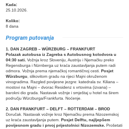
Kada:
25.10.2026.
Koliko:
8 dana
Program putovanja
1. DAN ZAGREB – WÜRZBURG – FRANKFURT
Polazak autobusa iz Zagreba s Autobusnog kolodvora u
04:30 sati.
Vožnja kroz Sloveniju, Austriju i Njemačku preko
Regensburga i Nürnberga uz kraća zaustavljanja putem radi
odmora. Vožnja prema njemačkoj romantičnoj cesti.
Posjet
Würzburgu
, slikovitom gradu na rijeci Majni okruženom
vinogradima. Razgled povijesne jezgre: katedrala sv. Kiliana –
mostovi na Majni – dvorac Residenz s vrtovima (izvana) –
barokni dio grada. Nastavak vožnje i smještaj u hotel na širem
području Würzburga/Frankfurta. Noćenje.
2. DAN FRANKFURT – DELFT – ROTTERDAM – BROD
Doručak. Nastavak vožnje kroz Njemačku prema Nizozemskoj
uz kraća zaustavljanja putem.
Posjet Delftu, najljepšem
povijesnom gradu i prvoj prijestolnici Nizozemske.
Prošetati