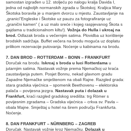
samostan izgrađen u 12. stoljeću po nalogu kralja Davida I,
jedna od najboljih normanskih zgrada u Škotskoj. Kraljica Mary
Škotska boravila je u manjem dvorcu u mjestu. Zaustavljanje na
„granici“Engleske i Škotske uz pauzu za fotografiranje uz
„granični kamen“ ( a uz malo sreće i kojeg raspjevanog Škota s
gajdama u tradicionalnom kiltu!).
Vožnja do Hulla i ukrcaj na
brod.
Odlazak broda u večernjim satima. Plovidba uz korištenje
brodskih sadržaja. Buffet večera na brodu moguća uz doplatu
prilikom rezervacije putovanja. Noćenje u kabinama na brodu.
7. DAN BROD – ROTTERDAM – BONN – FRANKFURT
Doručak na brodu.
Iskrcaj s broda u luci Rotterdama
u
jutarnjim satima. Nastavak vožnje prema Njemačkoj uz kraća
zaustavljanja putem. Posjet Bonnu, nekad glavnom gradu
Zapadne Njemačke smještenom na obali Rajne. Razgled grada:
stara gradska vijećnica – spomenik Beethovenu – elektorska
palača – povijesna jezgra.
Nastavak puta i dolazak u
Frankfurt,
kraći razgled gradskog središta: trg Römer s
povijesnim zgradama – Gradska vijećnica – crkva sv. Pavla –
obala Majne. Smještaj u hotel na širem području Frankfurta.
Noćenje.
8. DAN FRANKFURT – NÜRNBERG – ZAGREB
Doručak. Nastavak vožnje kroz Njemačku.
Dolazak u