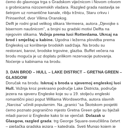
ćemo do glavnoga trga s Gradskom vijećnicom i Novom crkvom
s grobnicama nizozemskih vladara. Razgled grada nastavlja se
šetnjom uz romantične kanale, riblju tržnicu, Staru crkvu i
Prinsenhof, dvor Vilima Oranskog.
Delft je rodni grad velikog slikara Vermeera, autora „Djevojke s
bisernom naušnicom“, a brojni su gradski motivi Delfta na
njegovim slikama.
Vožnja prema luci Rotterdama. Ukrcaj na
brod i smještaj u kabine.
Ugodna i ležerna plovidba prema
Engleskoj uz korištenje brodskih sadržaja. Na brodu su
restorani, barovi, brodske trgovine, glazba. Buffet večera na
brodu moguća je uz doplatu prilikom rezervacije putovanja.
Noćenje u kabinama na brodu.
3. DAN BROD – HULL – LAKE DISTRICT – GRETNA GREEN –
GLASGOW
Doručak na brodu.
Iskrcaj s broda u sjevernoj engleskoj luci
Hull.
Vožnja kroz prekrasno područje Lake Districta, područje
jezera na sjeveru Engleske koje su u 19. stoljeću engleski
romantični pisci poput Williama Wordswortha, autora slavnih
„Narcisa” učinili popularnim. Na „granici “sa Škotskom posjetiti
ćemo poznato pogranično mjesto Gretna Green gdje su bježali
mladi parovi iz Engleske kako bi se vjenčali.
Dolazak u
Glasgow, razgled grada
: trg George Square-sveučilišna četvrt
– pješačka gradska jezgra – katedrala. Sveti Mungo kojem je