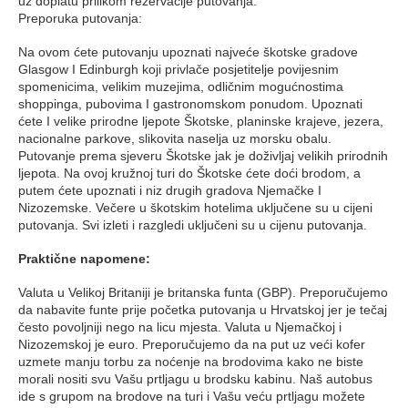
uz doplatu prilikom rezervacije putovanja.
Preporuka putovanja:
Na ovom ćete putovanju upoznati najveće škotske gradove
Glasgow I Edinburgh koji privlače posjetitelje povijesnim
spomenicima, velikim muzejima, odličnim mogućnostima
shoppinga, pubovima I gastronomskom ponudom. Upoznati
ćete I velike prirodne ljepote Škotske, planinske krajeve, jezera,
nacionalne parkove, slikovita naselja uz morsku obalu.
Putovanje prema sjeveru Škotske jak je doživljaj velikih prirodnih
ljepota. Na ovoj kružnoj turi do Škotske ćete doći brodom, a
putem ćete upoznati i niz drugih gradova Njemačke I
Nizozemske. Večere u škotskim hotelima uključene su u cijeni
putovanja. Svi izleti i razgledi uključeni su u cijenu putovanja.
Praktične napomene:
Valuta u Velikoj Britaniji je britanska funta (GBP). Preporučujemo
da nabavite funte prije početka putovanja u Hrvatskoj jer je tečaj
često povoljniji nego na licu mjesta. Valuta u Njemačkoj i
Nizozemskoj je euro. Preporučujemo da na put uz veći kofer
uzmete manju torbu za noćenje na brodovima kako ne biste
morali nositi svu Vašu prtljagu u brodsku kabinu. Naš autobus
ide s grupom na brodove na turi i Vašu veću prtljagu možete