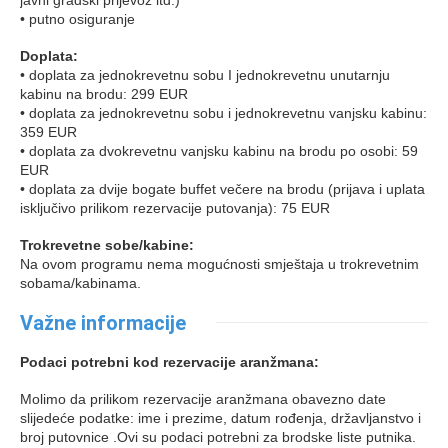
• putno osiguranje
Doplata:
• doplata za jednokrevetnu sobu I jednokrevetnu unutarnju
kabinu na brodu: 299 EUR
• doplata za jednokrevetnu sobu i jednokrevetnu vanjsku kabinu:
359 EUR
• doplata za dvokrevetnu vanjsku kabinu na brodu po osobi: 59
EUR
• doplata za dvije bogate buffet večere na brodu (prijava i uplata
isključivo prilikom rezervacije putovanja): 75 EUR
Trokrevetne sobe/kabine:
Na ovom programu nema mogućnosti smještaja u trokrevetnim
sobama/kabinama.
Važne informacije
Podaci potrebni kod rezervacije aranžmana:
Molimo da prilikom rezervacije aranžmana obavezno date
slijedeće podatke: ime i prezime, datum rođenja, državljanstvo i
broj putovnice .Ovi su podaci potrebni za brodske liste putnika.