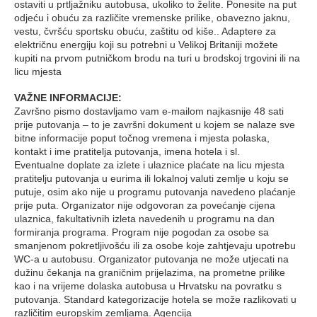
ostaviti u prtljažniku autobusa, ukoliko to želite. Ponesite na put
odjeću i obuću za različite vremenske prilike, obavezno jaknu,
vestu, čvršću sportsku obuću, zaštitu od kiše.. Adaptere za
električnu energiju koji su potrebni u Velikoj Britaniji možete
kupiti na prvom putničkom brodu na turi u brodskoj trgovini ili na
licu mjesta
VAŽNE INFORMACIJE:
Završno pismo dostavljamo vam e-mailom najkasnije 48 sati
prije putovanja – to je završni dokument u kojem se nalaze sve
bitne informacije poput točnog vremena i mjesta polaska,
kontakt i ime pratitelja putovanja, imena hotela i sl.
Eventualne doplate za izlete i ulaznice plaćate na licu mjesta
pratitelju putovanja u eurima ili lokalnoj valuti zemlje u koju se
putuje, osim ako nije u programu putovanja navedeno plaćanje
prije puta. Organizator nije odgovoran za povećanje cijena
ulaznica, fakultativnih izleta navedenih u programu na dan
formiranja programa. Program nije pogodan za osobe sa
smanjenom pokretljivošću ili za osobe koje zahtjevaju upotrebu
WC-a u autobusu. Organizator putovanja ne može utjecati na
dužinu čekanja na graničnim prijelazima, na prometne prilike
kao i na vrijeme dolaska autobusa u Hrvatsku na povratku s
putovanja. Standard kategorizacije hotela se može razlikovati u
različitim europskim zemljama. Agencija