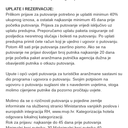
UPLATE I REZERVACIJE:
Prilikom prijave za putovanje potrebno je uplatiti minimun 40%
ukupnog iznosa, a ostatak najkasnije minimum 45 dana prije
početka putovanja. Prijava za putovanje vrijedi isključivo uz
uplatu predujma. Preporučamo uplatu paketa osiguranje od
posljedica nesretnog slučaja i bolesti na putovanju. Po uplati
predujma primit ćete račun koji je ujedno i ugovor o putovanju.
Potom 48 sati prije putovanja završno pismo. Ako se na
putovanje ne prijavi dovoljan broj putnika najkasnije 20 dana
prije početka paket aranžmana putnička agencija dužna je
obavijestiti putnika o otkazu putovanja.
Upute i opći uvjeti putovanja za turističke aranžmane sastavni su
dio programa i ugovora o putovanju. Svojim potpisom na
ugovoru o putovanju suglasni ste s navedenim uvjetima, stoga
molimo cijenjene putnike da pozorno pročitaju uvjete.
Molimo da se o rizičnosti putovanja u pojedine zemlje
informirate na službenoj stranici Ministarstva vanjskih poslova i
europskih integracija RH, www.mvp.hr. Kategorizacija hotela
odgovara lokalnoj kategorizaciji.
Rok za prijavu: najkasnije do 45 dana prije putovanja
Minimalni broj putnika: 30 Maksimalni broj putnika:40