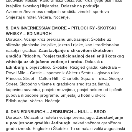
čudovište Nessie. Panoramska cesta vodi kroz lijepe planinske
krajolike škotskog Higlandsa. Dolazak na područje
Aviemore/Inverness omiljenih središta zimskih sportova.
Smještaj u hotel. Večera. Noćenje.
5. DAN INVERNESS/AVIEMORE – PITLOCHRY -ŠKOTSKI
WHISKY – EDINBURGH
Doručak. Vožnja kroz prekrasnu unutrašnjost Škotske uz
slikovite planinske krajolike, jezera i rijeke, kao i tradicionalna
naselja i gradiće.
Zaustavljanje u slikovitom škotskom
gradiću Pitlochry. Posjet tradicionalnoj destileriji škotskog
whiskija uz uključeno vođenje i probu.
Dolazak u
Edinburgh
, prijestolnicu Škotske. Razgled grada: katedrala –
Royal Mile – Castle – spomenik Walteru Scottu – glavna ulica
Princess Street – Calton Hill – Charlotte Square – ulica George
Street. Slobodno vrijeme u gradskom središtu za šetnju,
kupovinu suvenira, posjete muzejima, posjet nekom od tipičnih
pubova ili osobne programe. Smještaj u hotel u okolici
Edinburgha. Večera. Noćenje.
6. DAN EDINBURGH – JEDBURGH – HULL – BROD
Doručak. Odlazak iz hotela i vožnja prema jugu.
Zaustavljanje
u povijesnom gradiću Jedburgh
, nekad važnom graničnom
gradu između Engleske i Škotske. Tu se nalazi veliki augustinski