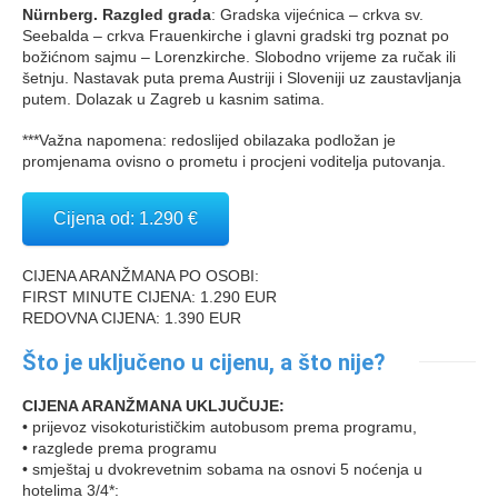
Nürnberg. Razgled grada
: Gradska vijećnica – crkva sv.
Seebalda – crkva Frauenkirche i glavni gradski trg poznat po
božićnom sajmu – Lorenzkirche. Slobodno vrijeme za ručak ili
šetnju. Nastavak puta prema Austriji i Sloveniji uz zaustavljanja
putem. Dolazak u Zagreb u kasnim satima.
***Važna napomena: redoslijed obilazaka podložan je
promjenama ovisno o prometu i procjeni voditelja putovanja.
Cijena od: 1.290 €
CIJENA ARANŽMANA PO OSOBI:
FIRST MINUTE CIJENA: 1.290 EUR
REDOVNA CIJENA: 1.390 EUR
Što je uključeno u cijenu, a što nije?
CIJENA ARANŽMANA UKLJUČUJE:
• prijevoz visokoturističkim autobusom prema programu,
• razglede prema programu
• smještaj u dvokrevetnim sobama na osnovi 5 noćenja u
hotelima 3/4*: