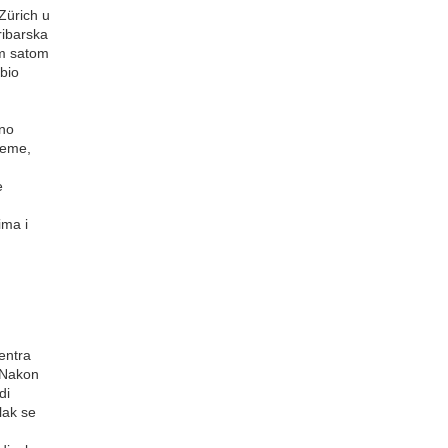
Zürich u
ribarska
im satom
 bio
dno
jeme,
e
ima i
entra
. Nakon
di
lak se