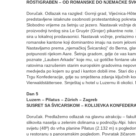
RÕSTIGRABEN – OD ROMANSKE DO NJEMAČKE ŠV
Doručak. Odlazak na razgled: Gornji grad, Vijećnica-Hôtel
predstavljene istaknute osobnosti protestantskog pokre
Slobodno vrijeme za šetnju uz jezero. Nastavak vožnje d
proizvodnji tvrdog sira Le Gruyèr (Grojer) pikantne note
sira u lokalnoj prodavaonici. Nastavak vožnje, prelazim
romanske kantone koji dominantno imaju na svom jelovni
Nastavljamo prema „njemačkoj Švicarskoj“ do Berna, gla
potpunosti rijekom Aare. Šetnja gradom, gdje će vas kamene
poznate „Lauben Arkade“ koje mu, uz gotičke fontane ukr
ratovima razrušenim starim europskim gradovima nepovr
medvjeda po kojem su grad i kanton dobili ime. Stari dio
Trgu Konfederacije, gdje su smještena zdanja ključnih ko
Vierwaldstättersee. Smještaj u hotel u Luzernu ili okolici.
Dan 5
Luzern – Pilatus – Zürich – Zagreb
SUSRET SA ŠVICARSKOM – KOLIJEVKA KONFEDERA
Doručak. Predlažemo odlazak na glavnu atrakciju – fakult
slikovita naselja u zelenim dolinama u podnožju Alpi. Is
svijetu (48º) do vrha planine Pilatus (2.132 m) s pogledo
u restoranu s panoramskim pogledom. Povratak žičarom 