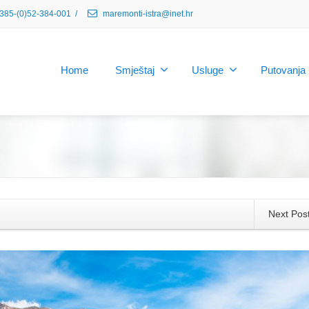
385-(0)52-384-001
/
maremonti-istra@inet.hr
Home
Smještaj
Usluge
Putovanja
Next Pos