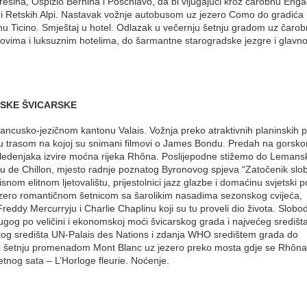
esina, Ospizio Bernina i Poschiavo, da bi vijugajući kroz čarobnu Eng
trani Retskih Alpi. Nastavak vožnje autobusom uz jezero Como do gradić
onu Ticino. Smještaj u hotel. Odlazak u večernju šetnju gradom uz čaro
ovima i luksuznim hotelima, do šarmantne starogradske jezgre i glavn
NSKE ŠVICARSKE
ncusko-jezičnom kantonu Valais. Vožnja preko atraktivnih planinskih pr
au trasom na kojoj su snimani filmovi o James Bondu. Predah na gorsk
ledenjaka izvire moćna rijeka Rhôna. Poslijepodne stižemo do Lemans
 de Chillon, mjesto radnje poznatog Byronovog spjeva “Zatočenik slo
om elitnom ljetovalištu, prijestolnici jazz glazbe i domaćinu svjetski 
jezero romantičnom šetnicom sa šarolikim nasadima sezonskog cvijeća,
eddy Mercurryju i Charlie Chaplinu koji su tu proveli dio života. Slobo
ugog po veličini i ekonomskoj moći švicarskog grada i najvećeg središt
g središta UN-Palais des Nations i zdanja WHO središtem grada do
ju šetnju promenadom Mont Blanc uz jezero preko mosta gdje se Rhôna i
nog sata – L’Horloge fleurie. Noćenje.