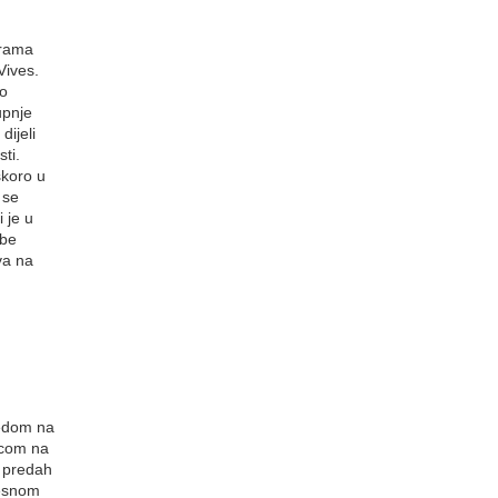
urama
Vives.
po
upnje
ijeli
ti.
skoro u
 se
 je u
mbe
va na
ledom na
icom na
i predah
jesnom