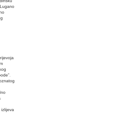
adinsku
a Lugano
bno
og
ijevoja
om
kog
bode”.
poznatog
dno
a
zlijeva