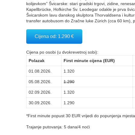
kolijevkom” Švicarske: stari gradski trgovi, zidine, rene
Kapellbrücke, Hofkirche Sv. Leodegar odakle je prva šv
Švicarskom lavu danskog skulptora Thorvaldsena i kultur
transfer autobusom do Zračne luke Zürich (cca 60 km), p
Cijena od: 1.290 €
Cijena po osobi (u dvokrevetnoj sobi):
Polazak
First minute cijena (EUR)
01.08.2026.
1.320
05.08.2026.
1.290
02.09.2026.
1.320
30.09.2026.
1.290
*First minute popust 30 EUR vrijedi do popunjenja mjesta
Trajanje putovanja: 5 dana/4 noći