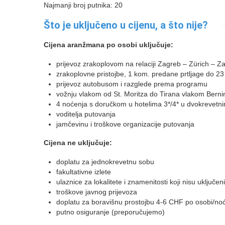
Najmanji broj putnika: 20
Što je uključeno u cijenu, a što nije?
Cijena aranžmana po osobi uključuje:
prijevoz zrakoplovom na relaciji Zagreb – Zürich – Z
zrakoplovne pristojbe, 1 kom. predane prtljage do 2
prijevoz autobusom i razglede prema programu
vožnju vlakom od St. Moritza do Tirana vlakom Bern
4 noćenja s doručkom u hotelima 3*/4* u dvokrevet
voditelja putovanja
jamčevinu i troškove organizacije putovanja
Cijena ne uključuje:
doplatu za jednokrevetnu sobu
fakultativne izlete
ulaznice za lokalitete i znamenitosti koji nisu uključ
troškove javnog prijevoza
doplatu za boravišnu prostojbu 4-6 CHF po osobi/noće
putno osiguranje (preporučujemo)