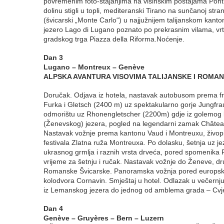
povremenim foto-stajanjima na visinskim postajama Pontr
dolinu stigli u topli, mediteranski Tirano na sunčanoj s
(švicarski „Monte Carlo“) u najjužnijem talijanskom kant
jezero Lago di Lugano poznato po prekrasnim vilama, vrt
gradskog trga Piazza della Riforma.Noćenje.
Dan 3
Lugano – Montreux – Genève
ALPSKA AVANTURA VISOVIMA TALIJANSKE I ROMA
Doručak. Odjava iz hotela, nastavak autobusom prema fra
Furka i Gletsch (2400 m) uz spektakularno gorje Jungfr
odmorištu uz Rhonengletscher (2200m) gdje iz golemog 
(Ženevskog) jezera, pogled na legendarni zamak Château
Nastavak vožnje prema kantonu Vaud i Montreuxu, živopisn
festivala Zlatna ruža Montreuxa. Po dolasku, šetnja uz 
ukrasnog grmlja i raznih vrsta drveća, pored spomenika Fr
vrijeme za šetnju i ručak. Nastavak vožnje do Ženeve, dr
Romanske Švicarske. Panoramska vožnja pored europsko
kolodvora Cornavin. Smještaj u hotel. Odlazak u večern
iz Lemanskog jezera do jednog od amblema grada – Cvjet
Dan 4
Genève – Gruyères – Bern – Luzern