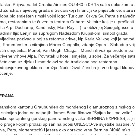
laska. Prijava na let Croatia Airlines OU 460 u 09.15 sati s dolaskom u 
d Züricha, najvećeg grada u Švicarskoj i financijske prijestolnice: stara 
o doba bio smješten rimski vojni logor Turicum, Crkva Sv. Petra s najveć
ima, restoranima te čuvenim teatrom Cabaret Voltaire koji je u prošlosti
ofia Arp, Duchamp, Kandinsky, Man Ray… ), u obližnjoj Spiegelgasse u
“ Vladimir Iljič Lenjin sa suprugom Nadeždom Krupskom, simbol grada
ijedima pozivao u boj za reformu crkve, kip Karla Velikog koji je navo
tia, Fraumünster s vitrajima Marca Chagalla, zdanje Opere. Slobodno vri
atih umjetnika: Monet, Van Gogh, Chagall, Munch ili vožnju brodom po
rivene vrhove Alpa. Povratak u hotel, smještaj u sobe. Za večernje sat
etnicom uz rijeku Limat dolazi se do tradicionalnog restorana
ednjevjekovnog oklopa i oružja. Noćni život Züricha je vrlo bogat klubov
oćenje.
TERANA
romanskom kantonu Graubünden do mondenog i glamuroznog zimskog c
 je snimljen jedan od najboljih James Bond filmova “Špijun koji me volio”
e točke specijalnog gorskog panoramskog vlaka BERNINA EXPRESS, slije
je dio pruge kojom prolazi upisan na popis UNESCO-ve svjetske baštine. V
rva, Pers, Morteratsch) i jezera oko gorskog vrha Bernina (4048 m) s