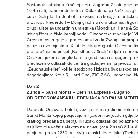
Sastanak putnika u Zračnoj luci u Zagrebu 2 sata prije po
10.45 sati, transfer do hotela. Odlazak na pješački razgle
četvrt Schipfe, Lindenhof – uzvisina na kojoj je u antičk
u Europi, Niederdorf – Donji grad s uskim ulicama i trgov
okupljalište avangardnih umjetnika (Mondrian, Hans & S
izbjeglištvu je živio kasniji vođa „Oktobarske revolucije
Grossmünster gdje je protestanski vođa Zwingli na propov
posjetio ovo mjesto u IX. st. te vitraji Augusta Giacomet
preporučujemo posjet „Kunsthaus Zürich” s djelima pozn
Ciriškom jezeru s pogledom na grad, sela i snijegom prek
predlažemo odlazak do centra grada javnim prijevozom, š
„Zeughauskeller“ koji je istodobno i izložba švicarskog sr
događanjima: Kreis 5, Hard One, ZIG-ZAG, Indochine. N
Dan 2
Zürich – Sankt Moritz – Bernina Express -Lugano
OD RETOROMANSKIH LEDENJAKA DO PALMI MEDI
Doručak. Odjava iz hotela, vožnja prema jedinom reto
Sankt Moritz kojeg posjećuju milijarderi i zvijezde i gdje
kratkog predaha za šetnju ili ručak, odlazak do polazn
najslikovitija vožnja vlakom na svijetu (cca 2 sata) čiji 
penje na preko 2250 m u svijet alpskih ledenjaka (Tschie