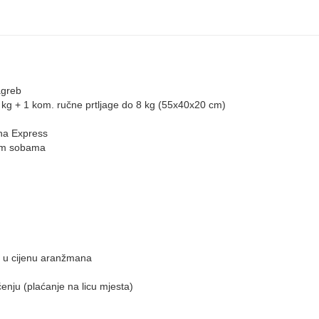
agreb
3 kg + 1 kom. ručne prtljage do 8 kg (55x40x20 cm)
ina Express
nim sobama
eni u cijenu aranžmana
nju (plaćanje na licu mjesta)