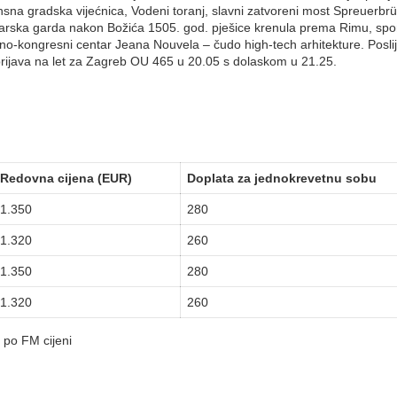
sansna gradska vijećnica, Vodeni toranj, slavni zatvoreni most Spreuerbr
icarska garda nakon Božića 1505. god. pješice krenula prema Rimu, sp
no-kongresni centar Jeana Nouvela – čudo high-tech arhitekture. Posl
rijava na let za Zagreb OU 465 u 20.05 s dolaskom u 21.25.
Redovna cijena (EUR)
Doplata za jednokrevetnu sobu
1.350
280
1.320
260
1.350
280
1.320
260
 po FM cijeni