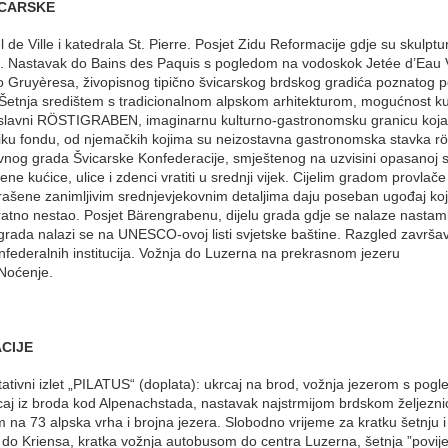
ICARSKE
 de Ville i katedrala St. Pierre. Posjet Zidu Reformacije gdje su skulpt
ta. Nastavak do Bains des Paquis s pogledom na vodoskok Jetée d’Eau 
o Gruyèresa, živopisnog tipično švicarskog brdskog gradića poznatog 
. Šetnja središtem s tradicionalnom alpskom arhitekturom, mogućnost k
o slavni RÖSTIGRABEN, imaginarnu kulturno-gastronomsku granicu koja d
ku fondu, od njemačkih kojima su neizostavna gastronomska stavka rös
vnog grada Švicarske Konfederacije, smještenog na uzvisini opasanoj 
 kućice, ulice i zdenci vratiti u srednji vijek. Cijelim gradom provlače
ašene zanimljivim srednjevjekovnim detaljima daju poseban ugođaj koji
atno nestao. Posjet Bärengrabenu, dijelu grada gdje se nalaze nasta
 grada nalazi se na UNESCO-ovoj listi svjetske baštine. Razgled završa
nfederalnih institucija. Vožnja do Luzerna na prekrasnom jezeru
 Noćenje.
CIJE
ativni izlet „PILATUS“ (doplata): ukrcaj na brod, vožnja jezerom s pog
krcaj iz broda kod Alpenachstada, nastavak najstrmijom brdskom željezn
m na 73 alpska vrha i brojna jezera. Slobodno vrijeme za kratku šetnju 
do Kriensa, kratka vožnja autobusom do centra Luzerna, šetnja ”povi