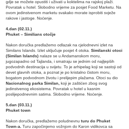
gdje se možete opustiti i uživati u koktelima na rajskoj plaži.
Povratak u hotel. Slobodno vrijeme za posjet Food Marketu. Na
ovom jedinstvenom marketu svakako morate isprobiti svježe
rakove i jastoge. Noćenje.
4.dan (02.11.)
Phuket – Similians otočje
Nakon doručka predlažemo odlazak na cjelodnevni izlet na
Similans Islands. Izlet uključuje posjet 4 otoka.
Similanski otoci
(Similan Islands)
nalaze se u Andamanskom moru,
jugozapadno od Tajlanda, i smatraju se jednim od najljepših
podvodnih destinacija u svijetu. To je arhipelag koji se sastoji od
devet glavnih otoka, a poznat je po kristalno čistom moru,
bogatom podvodnom životu i prelijepim plažama. Otoci su dio
Nacionalnog parka Similan,
koji je zaštićen zbog svog
jedinstvenog ekosistema. Povratak u hotel u kasnim
poslijepodnevnim satima. Slobodno vrijeme. Noćenje.
5.dan (03.11.)
Phuket town
Nakon doručka, predlažemo poludnevnu
turu do Phuket
Town-a.
Turu započinjemo vožnjom do Karon vidikovca sa