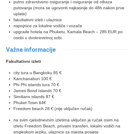
putno zdravstveno osiguranje i osiguranje od otkaza
putovanja (mora se ugovoriti najkasnije do 48h nakon prve
uplate)
fakultativni izleti i ulaznice
napojnice za lokalne vodiče i vozače
upgrade hotela na Phuketu, Kamala Beach – 285 EUR po
osobi u dvokrevetnoj sobi
Važne informacije
Fakultativni izleti
city tura u Bangkoku 85 €
Kanchanaburi 100 €
Phi Phi islands tura 70 €
James Bond Islands 70 €
Similians islands 87 €
Phuket Town 64€
Freedom beach 28 € (nije uključen ručak)
na svim cjelodnevnim izletima uključen je ručak osim na
izletu Freedom Beach, privatni transferi, lokalni vodiči na
engleskom jeziku, ulaznice za mjesta posjeta