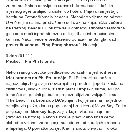
vremenu. Nakon obavljenih carinskih formalnosti i dočeka
mjesnog agenta slijedi transfer do hotela. Prijava i smještaj u
hotelu na Patong/Kamala beachu. Slobodno vrijeme za odmor.
U večernjim satima predlažemo odlazak na zajedničku
večeru
na Patong Beachu.
Opustite se u domaćoj atmosferi restorana
gdje ćete moći isprobati razne delicije thai i internacionalne
kuhinje. Nakon večere predlažemo odlazak na Bangla road i
posjet čuvenom „Ping Pong show-u“.
Noćenje.
3.dan (01.11.)
Phuket – Phi Phi Islands
Nakon ranog doručka predlažemo odlazak na
jednodnevni
izlet brodom na Phi Phi otočje.
Phi Phi otoci su možda
najpoznatiji zbog svojih nevjerojatnih prirodnih ljepota, kristalno
čistih voda, visokih litica, zlatnih plaža i tropskih šuma, ali i po
tome što su postali globalno prepoznatljivi zahvaljujući filmu
“The Beach” sa Leonardo DiCaprijem, koji je sniman na jednoj
od njihovih plaža, danas popularnoj i zaštićenoj Maya Bay. Zatim
posjećujemo
Monkey bay,
zaljev kojim vladaju majmuni
(razgled sa broda). Nakon ručka je predviđeno imati ćemo
slobodno vrijeme za ronjenje na jednom od koraljnih grebena
arhipelaga. U povratku posjet Khai Islandu, privatnom otoku