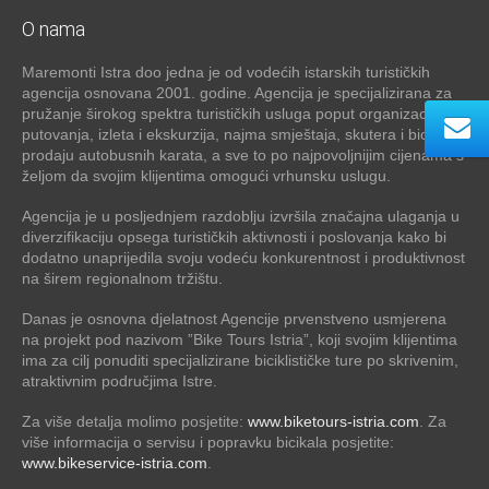
O nama
Maremonti Istra doo jedna je od vodećih istarskih turističkih
agencija osnovana 2001. godine. Agencija je specijalizirana za
pružanje širokog spektra turističkih usluga poput organizacije
putovanja, izleta i ekskurzija, najma smještaja, skutera i bicikala,
prodaju autobusnih karata, a sve to po najpovoljnijim cijenama s
željom da svojim klijentima omogući vrhunsku uslugu.
Agencija je u posljednjem razdoblju izvršila značajna ulaganja u
diverzifikaciju opsega turističkih aktivnosti i poslovanja kako bi
dodatno unaprijedila svoju vodeću konkurentnost i produktivnost
na širem regionalnom tržištu.
Danas je osnovna djelatnost Agencije prvenstveno usmjerena
na projekt pod nazivom ”Bike Tours Istria”, koji svojim klijentima
ima za cilj ponuditi specijalizirane biciklističke ture po skrivenim,
atraktivnim područjima Istre.
Za više detalja molimo posjetite:
www.biketours-istria.com
. Za
više informacija o servisu i popravku bicikala posjetite:
www.bikeservice-istria.com
.