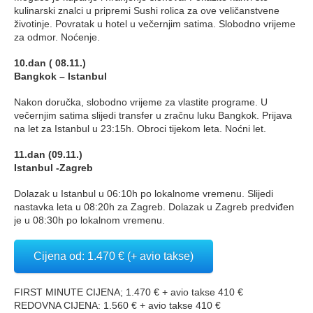
kulinarski znalci u pripremi Sushi rolica za ove veličanstvene
životinje. Povratak u hotel u večernjim satima. Slobodno vrijeme
za odmor. Noćenje.
10.dan ( 08.11.)
Bangkok – Istanbul
Nakon doručka, slobodno vrijeme za vlastite programe. U
večernjim satima slijedi transfer u zračnu luku Bangkok. Prijava
na let za Istanbul u 23:15h. Obroci tijekom leta. Noćni let.
11.dan (09.11.)
Istanbul -Zagreb
Dolazak u Istanbul u 06:10h po lokalnome vremenu. Slijedi
nastavka leta u 08:20h za Zagreb. Dolazak u Zagreb predviđen
je u 08:30h po lokalnom vremenu.
Cijena od: 1.470 € (+ avio takse)
FIRST MINUTE CIJENA; 1.470 € + avio takse 410 €
REDOVNA CIJENA: 1.560 € + avio takse 410 €