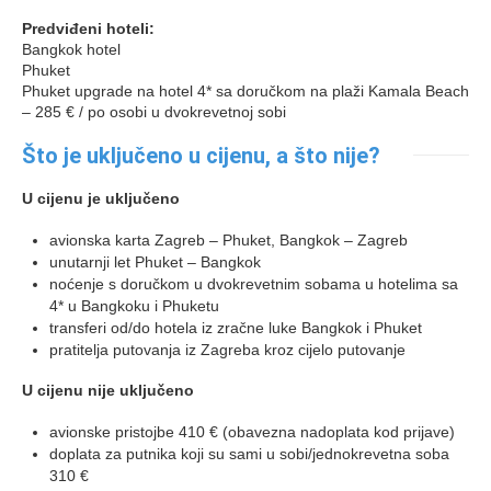
Predviđeni hoteli:
Bangkok hotel
Phuket
Phuket upgrade na hotel 4* sa doručkom na plaži Kamala Beach
– 285 € / po osobi u dvokrevetnoj sobi
Što je uključeno u cijenu, a što nije?
U cijenu je uključeno
avionska karta Zagreb – Phuket, Bangkok – Zagreb
unutarnji let Phuket – Bangkok
noćenje s doručkom u dvokrevetnim sobama u hotelima sa
4* u Bangkoku i Phuketu
transferi od/do hotela iz zračne luke Bangkok i Phuket
pratitelja putovanja iz Zagreba kroz cijelo putovanje
U cijenu nije uključeno
avionske pristojbe 410 € (obavezna nadoplata kod prijave)
doplata za putnika koji su sami u sobi/jednokrevetna soba
310 €