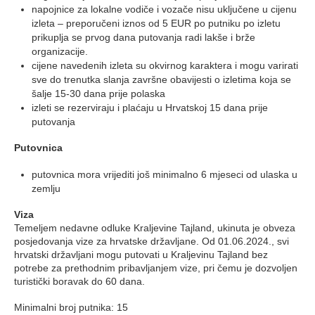
napojnice za lokalne vodiče i vozače nisu uključene u cijenu
izleta – preporučeni iznos od 5 EUR po putniku po izletu
prikuplja se prvog dana putovanja radi lakše i brže
organizacije.
cijene navedenih izleta su okvirnog karaktera i mogu varirati
sve do trenutka slanja završne obavijesti o izletima koja se
šalje 15-30 dana prije polaska
izleti se rezerviraju i plaćaju u Hrvatskoj 15 dana prije
putovanja
Putovnica
putovnica mora vrijediti još minimalno 6 mjeseci od ulaska u
zemlju
Viza
Temeljem nedavne odluke Kraljevine Tajland, ukinuta je obveza
posjedovanja vize za hrvatske državljane. Od 01.06.2024., svi
hrvatski državljani mogu putovati u Kraljevinu Tajland bez
potrebe za prethodnim pribavljanjem vize, pri čemu je dozvoljen
turistički boravak do 60 dana.
Minimalni broj putnika: 15