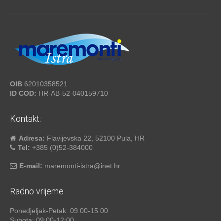
OIB
62010358521
ID COD:
HR-AB-52-040159710
Kontakt:
Adresa:
Flavijevska 22, 52100 Pula, HR
Tel:
+385 (0)52-384000
E-mail:
maremonti-istra@inet.hr
Radno vrijeme
Ponedjeljak-Petak: 09:00-15:00
Subota: 09:00-12:00