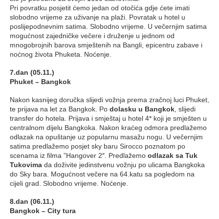
Pri povratku posjetit ćemo jedan od otočića gdje ćete imati
slobodno vrijeme za uživanje na plaži. Povratak u hotel u
poslijepodnevnim satima. Slobodno vrijeme. U večernjim satima
mogućnost zajedničke večere i druženje u jednom od
mnogobrojnih barova smještenih na Bangli, epicentru zabave i
noćnog života Phuketa. Noćenje.
7.dan (05.11.)
Phuket – Bangkok
Nakon kasnijeg doručka slijedi vožnja prema zračnoj luci Phuket,
te prijava na let za Bangkok. Po
dolasku u Bangkok
, slijedi
transfer do hotela. Prijava i smještaj u hotel 4* koji je smješten u
centralnom dijelu Bangkoka. Nakon kraćeg odmora predlažemo
odlazak na opuštanje uz popularnu masažu nogu. U večernjim
satima predlažemo posjet sky baru Sirocco poznatom po
scenama iz filma ”Hangover 2″. Predlažemo
odlazak sa Tuk
Tukovima
da doživite jedinstvenu vožnju po ulicama Bangkoka
do Sky bara. Mogućnost večere na 64.katu sa pogledom na
cijeli grad. Slobodno vrijeme. Noćenje.
8.dan (06.11.)
Bangkok – City tura