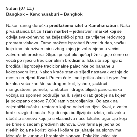
9.dan (07.11.)
Bangkok – Kanchanaburi – Bangkok
Nakon ranog doručka
predlažemo izlet u Kanchanaburi
. Naša
prva stanica bit će
Train market
– jedinstveni market koji se
odvija svakodnevno na željezničkoj pruzi za vrijeme redovnog
prometa vlakova. Tamo možete isprobati čuveni durian, voćku
koja ima intenzivan miris zbog kojeg je zabranjena u većini
zatvorenih prostora. Slijedi posjet plutajućoj tržnici gdje ćemo se
voziti po rijeci u tradicionalnim brodićima. Iskusite šopingu iz
brodića i isprobajte tradicionalne palačinke od banane u
kokosovom listu. Nakon kraće stanke slijedi nastavak vožnje do
mosta na
rijeci Kwai.
Putem ćete imati priliku okusiti egzotična
lokalna voća kao što su dragon fruit, lychee, jackfruit,
mangosteen, pomelo, rambutan i druge. Slijedi panoramska
vožnja uz spomen područje na II. svjetski rat; groblje na kojem
je pokopano gotovo 7.000 ratnih zarobljenika. Odlazak na
zajednički ručak u restoran koji se nalazi na rijeci Kwai, a zatim i
kratki razgled mosta. Slijedi najuzbudljiviji dio izleta, odlazak u
utočište slonova koje je u vlasništvu naše lokalne agencije koja
se brine o sedam predivnih slonova. Ova farma je jedna od
rijetkih koja ne koristi kuke i košare za jahanje na slonovima.
Moguće je kupanje i hranjenje slonova. Pokažite kakvi ste