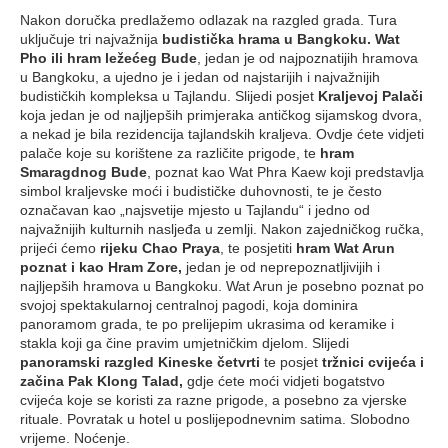
Nakon doručka predlažemo odlazak na razgled grada. Tura
uključuje tri najvažnija
budistička hrama u Bangkoku.
Wat
Pho ili hram ležećeg Bude
, jedan je od najpoznatijih hramova
u Bangkoku, a ujedno je i jedan od najstarijih i najvažnijih
budističkih kompleksa u Tajlandu. Slijedi posjet
Kraljevoj Palači
koja jedan je od najljepših primjeraka antičkog sijamskog dvora,
a nekad je bila rezidencija tajlandskih kraljeva. Ovdje ćete vidjeti
palače koje su korištene za različite prigode, te
hram
Smaragdnog Bude
, poznat kao Wat Phra Kaew koji predstavlja
simbol kraljevske moći i budističke duhovnosti, te je često
označavan kao „najsvetije mjesto u Tajlandu“ i jedno od
najvažnijih kulturnih nasljeđa u zemlji. Nakon zajedničkog ručka,
prijeći ćemo
rijeku Chao Praya
, te posjetiti
hram Wat Arun
poznat i kao Hram Zore,
jedan je od neprepoznatljivijih i
najljepših hramova u Bangkoku. Wat Arun je posebno poznat po
svojoj spektakularnoj centralnoj pagodi, koja dominira
panoramom grada, te po prelijepim ukrasima od keramike i
stakla koji ga čine pravim umjetničkim djelom. Slijedi
panoramski razgled Kineske četvrti
te posjet
tržnici cvijeća i
začina Pak Klong Talad,
gdje ćete moći vidjeti bogatstvo
cvijeća koje se koristi za razne prigode, a posebno za vjerske
rituale. Povratak u hotel u poslijepodnevnim satima. Slobodno
vrijeme. Noćenje.