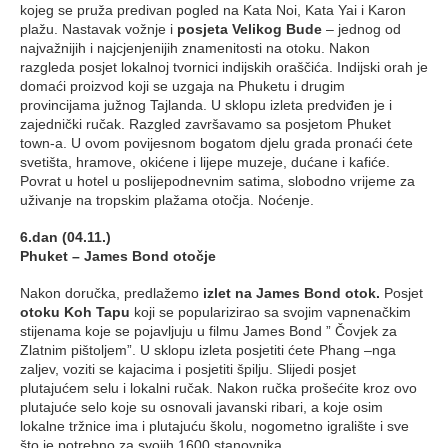
kojeg se pruža predivan pogled na Kata Noi, Kata Yai i Karon
plažu. Nastavak vožnje i
posjeta Velikog Bude
– jednog od
najvažnijih i najcjenjenijih znamenitosti na otoku. Nakon
razgleda posjet lokalnoj tvornici indijskih oraščića. Indijski orah je
domaći proizvod koji se uzgaja na Phuketu i drugim
provincijama južnog Tajlanda. U sklopu izleta predviđen je i
zajednički ručak. Razgled završavamo sa posjetom Phuket
town-a. U ovom povijesnom bogatom djelu grada pronaći ćete
svetišta, hramove, okićene i lijepe muzeje, dućane i kafiće.
Povrat u hotel u poslijepodnevnim satima, slobodno vrijeme za
uživanje na tropskim plažama otočja. Noćenje.
6.dan (04.11.)
Phuket – James Bond otočje
Nakon doručka, predlažemo
izlet na James Bond otok.
Posjet
otoku Koh Tapu
koji se popularizirao sa svojim vapnenačkim
stijenama koje se pojavljuju u filmu James Bond ” Čovjek za
Zlatnim pištoljem”. U sklopu izleta posjetiti ćete Phang –nga
zaljev, voziti se kajacima i posjetiti špilju. Slijedi posjet
plutajućem selu i lokalni ručak. Nakon ručka prošećite kroz ovo
plutajuće selo koje su osnovali javanski ribari, a koje osim
lokalne tržnice ima i plutajuću školu, nogometno igralište i sve
što je potrebno za svojih 1600 stanovnika.