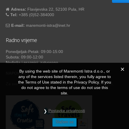
Adresa:
Flavijevska 22, 52100 Pula, HR
Tel:
+385 (0)52-384000
E-mail:
maremonti-istra@inet.hr
Radno vrijeme
Ponedjeljak-Petak: 09:00-15:00
Subota: 09:00-12:00
Nedjelja i praznici: zatvoreno
By using the web site of Maremonti Istra d.o.o., or
NAPOMENA
any of the services listed therein, you fully agree to
the Terms of Use stated in the Privacy Policy. If you
Za sve informacije i upite dostupni smo mailom i telefonom.
do not agree to the terms of use do not use this
site.
Postavke privatnosti
Slažem se