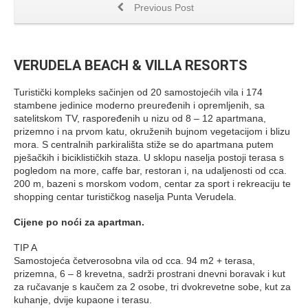
Previous Post
VERUDELA BEACH & VILLA RESORTS
Turistički kompleks sačinjen od 20 samostojećih vila i 174
stambene jedinice moderno preuređenih i opremljenih, sa
satelitskom TV, raspoređenih u nizu od 8 – 12 apartmana,
prizemno i na prvom katu, okruženih bujnom vegetacijom i blizu
mora. S centralnih parkirališta stiže se do apartmana putem
pješačkih i biciklističkih staza. U sklopu naselja postoji terasa s
pogledom na more, caffe bar, restoran i, na udaljenosti od cca.
200 m, bazeni s morskom vodom, centar za sport i rekreaciju te
shopping centar turističkog naselja Punta Verudela.
Cijene po noći za apartman.
TIP A
Samostojeća četverosobna vila od cca. 94 m2 + terasa,
prizemna, 6 – 8 krevetna, sadrži prostrani dnevni boravak i kut
za ručavanje s kaučem za 2 osobe, tri dvokrevetne sobe, kut za
kuhanje, dvije kupaone i terasu.