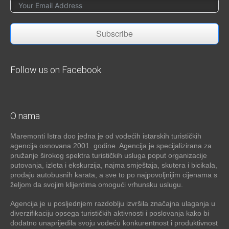
Subscribe
Follow us on Facebook
O nama
Maremonti Istra doo jedna je od vodećih istarskih turističkih
agencija osnovana 2001. godine. Agencija je specijalizirana za
pružanje širokog spektra turističkih usluga poput organizacije
putovanja, izleta i ekskurzija, najma smještaja, skutera i bicikala,
prodaju autobusnih karata, a sve to po najpovoljnijim cijenama s
željom da svojim klijentima omogući vrhunsku uslugu.
Agencija je u posljednjem razdoblju izvršila značajna ulaganja u
diverzifikaciju opsega turističkih aktivnosti i poslovanja kako bi
dodatno unaprijedila svoju vodeću konkurentnost i produktivnost