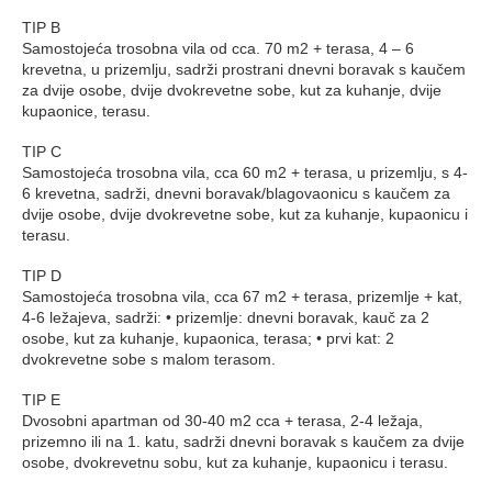
TIP B
Samostojeća trosobna vila od cca. 70 m2 + terasa, 4 – 6
krevetna, u prizemlju, sadrži prostrani dnevni boravak s kaučem
za dvije osobe, dvije dvokrevetne sobe, kut za kuhanje, dvije
kupaonice, terasu.
TIP C
Samostojeća trosobna vila, cca 60 m2 + terasa, u prizemlju, s 4-
6 krevetna, sadrži, dnevni boravak/blagovaonicu s kaučem za
dvije osobe, dvije dvokrevetne sobe, kut za kuhanje, kupaonicu i
terasu.
TIP D
Samostojeća trosobna vila, cca 67 m2 + terasa, prizemlje + kat,
4-6 ležajeva, sadrži: • prizemlje: dnevni boravak, kauč za 2
osobe, kut za kuhanje, kupaonica, terasa; • prvi kat: 2
dvokrevetne sobe s malom terasom.
TIP E
Dvosobni apartman od 30-40 m2 cca + terasa, 2-4 ležaja,
prizemno ili na 1. katu, sadrži dnevni boravak s kaučem za dvije
osobe, dvokrevetnu sobu, kut za kuhanje, kupaonicu i terasu.