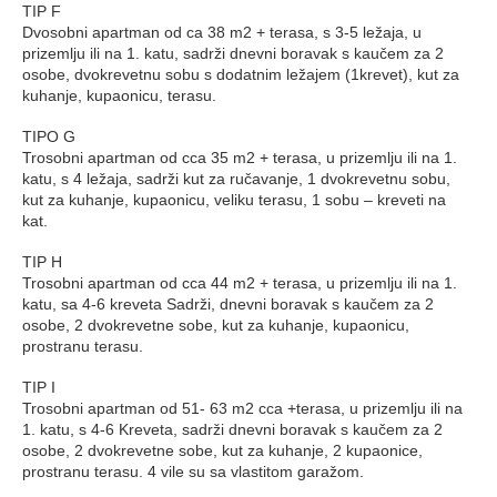
TIP F
Dvosobni apartman od ca 38 m2 + terasa, s 3-5 ležaja, u
prizemlju ili na 1. katu, sadrži dnevni boravak s kaučem za 2
osobe, dvokrevetnu sobu s dodatnim ležajem (1krevet), kut za
kuhanje, kupaonicu, terasu.
TIPO G
Trosobni apartman od cca 35 m2 + terasa, u prizemlju ili na 1.
katu, s 4 ležaja, sadrži kut za ručavanje, 1 dvokrevetnu sobu,
kut za kuhanje, kupaonicu, veliku terasu, 1 sobu – kreveti na
kat.
TIP H
Trosobni apartman od cca 44 m2 + terasa, u prizemlju ili na 1.
katu, sa 4-6 kreveta Sadrži, dnevni boravak s kaučem za 2
osobe, 2 dvokrevetne sobe, kut za kuhanje, kupaonicu,
prostranu terasu.
TIP I
Trosobni apartman od 51- 63 m2 cca +terasa, u prizemlju ili na
1. katu, s 4-6 Kreveta, sadrži dnevni boravak s kaučem za 2
osobe, 2 dvokrevetne sobe, kut za kuhanje, 2 kupaonice,
prostranu terasu. 4 vile su sa vlastitom garažom.