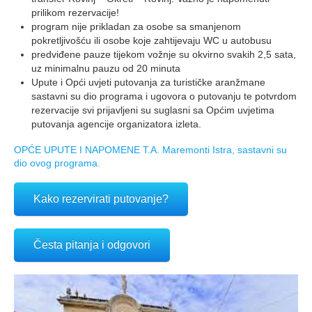
prilikom rezervacije!
program nije prikladan za osobe sa smanjenom
pokretljivošću ili osobe koje zahtijevaju WC u autobusu
predviđene pauze tijekom vožnje su okvirno svakih 2,5 sata,
uz minimalnu pauzu od 20 minuta
Upute i Opći uvjeti putovanja za turističke aranžmane
sastavni su dio programa i ugovora o putovanju te potvrdom
rezervacije svi prijavljeni su suglasni sa Općim uvjetima
putovanja agencije organizatora izleta.
OPĆE UPUTE I NAPOMENE T.A. Maremonti Istra, sastavni su
dio ovog programa.
Kako rezervirati putovanje?
Česta pitanja i odgovori