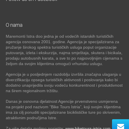
O nama
Maremonti Istra doo jedna je od vodećih istarskih turističkih
agencija osnovana 2001. godine. Agencija je specijalizirana za
pružanje širokog spektra turističkih usluga poput organizacije
putovanja, izleta i ekskurzija, najma smještaja, skutera i bicikala,
prodaju autobusnih karata, a sve to po najpovoljnijim cijenama s
željom da svojim klijentima omogući vrhunsku uslugu.
Agencija je u posljednjem razdoblju izvršila značajna ulaganja u
diverzifikaciju opsega turističkih aktivnosti i poslovanja kako bi
dodatno unaprijedila svoju vodeću konkurentnost i produktivnost
na širem regionalnom tržištu.
Danas je osnovna djelatnost Agencije prvenstveno usmjerena
na projekt pod nazivom ”Bike Tours Istria”, koji svojim klijentima
ima za cilj ponuditi specijalizirane biciklističke ture po skrivenim,
atraktivnim područjima Istre.
Za više detalja molimo posjetite:
www.biketours-istria.com
. Za