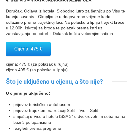
Doručak. Odjava iz hotela. Slobodno jutro za šetnjicu po Visu te
kupnju suvenira. Okupljanje u dogovoreno vrijeme kada
odlazimo prema trajektnoj luci. Na polasku u lipnju trajekt kreće
u 12,00h. Iskrcaj sa broda te polazak prema Istri uz
zaustavljanja po potrebi. Dolazak kući u večernjim satima.
Cijena: 475 €
cijena: 475 € (za polazak u rujnu)
cijena 495 € (za polaske u lipnju)
Što je uključeno u cijenu, a što nije?
U cijenu je uključeno:
prijevoz turističkim autobusom
prijevoz trajektom na relaciji Split – Vis – Split
smještaj u Visu u hotelu ISSA 3* u dvokrevetnim sobama na
bazi 3 polupansiona
razgledi prema programu