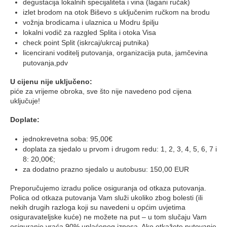
degustacija lokalnih specijaliteta i vina (lagani ručak)
izlet brodom na otok Biševo s uključenim ručkom na brodu
vožnja brodicama i ulaznica u Modru špilju
lokalni vodič za razgled Splita i otoka Visa
check point Split (iskrcaj/ukrcaj putnika)
licencirani voditelj putovanja, organizacija puta, jamčevina
putovanja,pdv
U cijenu nije uključeno:
piće za vrijeme obroka, sve što nije navedeno pod cijena
uključuje!
Doplate:
jednokrevetna soba: 95,00€
doplata za sjedalo u prvom i drugom redu: 1, 2, 3, 4, 5, 6, 7 i
8: 20,00€;
za dodatno prazno sjedalo u autobusu: 150,00 EUR
Preporučujemo izradu police osiguranja od otkaza putovanja.
Polica od otkaza putovanja Vam služi ukoliko zbog bolesti (ili
nekih drugih razloga koji su navedeni u općim uvjetima
osiguravateljske kuće) ne možete na put – u tom slučaju Vam
osiguranje vraća 90% uplaćenog iznosa. Ako otkažete putovanje