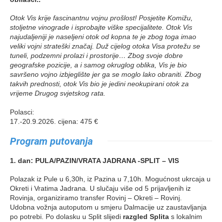
Otok Vis krije fascinantnu vojnu prošlost! Posjetite Komižu,
stoljetne vinograde i isprobajte viške specijalitete. Otok Vis
najudaljeniji je naseljeni otok od kopna te je zbog toga imao
veliki vojni strateški značaj. Duž cijelog otoka Visa protežu se
tuneli, podzemni prolazi i prostorije… Zbog svoje dobre
geografske pozicije, a i samog okruglog oblika, Vis je bio
savršeno vojno izbjeglište jer ga se moglo lako obraniti. Zbog
takvih prednosti, otok Vis bio je jedini neokupirani otok za
vrijeme Drugog svjetskog rata.
Polasci:
17.-20.9.2026. cijena: 475 €
Program putovanja
1. dan: PULA/PAZIN/VRATA JADRANA -SPLIT – VIS
Polazak iz Pule u 6,30h, iz Pazina u 7,10h. Mogućnost ukrcaja u
Okreti i Vratima Jadrana. U slučaju više od 5 prijavljenih iz
Rovinja, organiziramo transfer Rovinj – Okreti – Rovinj.
Udobna vožnja autoputom u smjeru Dalmacije uz zaustavljanja
po potrebi. Po dolasku u Split slijedi
razgled Splita
s lokalnim