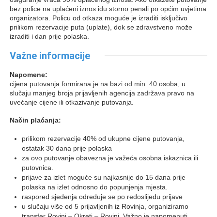
bez police na uplaćeni iznos idu storno penali po općim uvjetima
organizatora. Policu od otkaza moguće je izraditi isključivo
prilikom rezervacije puta (uplate), dok se zdravstveno može
izraditi i dan prije polaska.
Važne informacije
Napomene:
cijena putovanja formirana je na bazi od min. 40 osoba, u
slučaju manjeg broja prijavljenih agencija zadržava pravo na
uvećanje cijene ili otkazivanje putovanja.
Način plaćanja:
prilikom rezervacije 40% od ukupne cijene putovanja,
ostatak 30 dana prije polaska
za ovo putovanje obavezna je važeća osobna iskaznica ili
putovnica.
prijave za izlet moguće su najkasnije do 15 dana prije
polaska na izlet odnosno do popunjenja mjesta.
raspored sjedenja određuje se po redoslijedu prijave
u slučaju više od 5 prijavljenih iz Rovinja, organiziramo
transfer Rovinj – Okreti – Rovinj. Važno je napomenuti