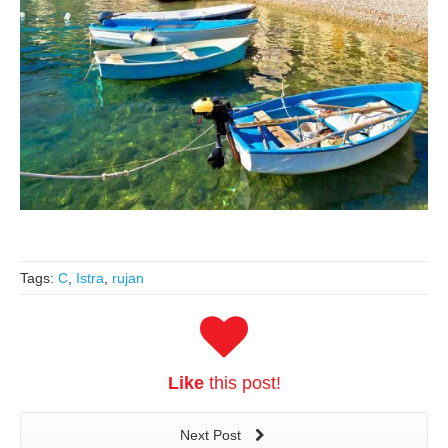
Tags:
C
,
Istra
,
rujan
Like
this post!
Next Post