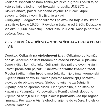
vodičem. Ispričati će nam zanimljive priče o gradu i otkriti tajne
koje se kriju u jednom od hrvatskih dragulja UNESCO-a,
Dioklecianovoj palači. Slobodno vrijeme za ručak, kupnju
suvenira, šetnju rivom ili uživanje u kavi.
Okupljanje u dogovoreno vrijeme i polazak na trajekt koji kreće
iz splitske luke u 18,30h. Plovidba u trajanju od 2,20h. Dolazak u
Vis oko 20,50h. Smještaj u hotel Issa 3* u Visu. Kasnija hotelska
večera. Noćenje.
2. dan: KOMIŽA – BIŠEVO – MODRA ŠPILJA – UVALA PORAT
– VIS
Doručak.
Odlazak na cjelodnevni izlet.
Odlazimo do Komiže
odakle krećemo na izlet brodom do otočića Biševo. U plovidbi
ćemo vidijeti komišku luku, čuti zanimljive priče o ovom kraju i
uživati predivnom pejzažu. Obilazak
prirodne znamenitosti
Modra špilja malim brodicama
(ukoliko nije plima i vremenski
uvjeti to budu dozvolili). Nakon posjete Modroj špilji nastavak
plovidbe do obližnje uvale. Slobodno vrijeme za šetnju ili
kupanje dok se sprema ručak. Fina tjestenina, tuna steak te
kapari sa Palagruže! Po povratku u Komižu slijedi slobodno
vrijeme za šetnju ali i kupnju lokalnih proizvoda kao npr rogača,
limuna… Povratak u Vis. Slobodno vrijeme do večere. Hotelska
večera. Noćenje.