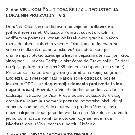
3. dan VIS – KOMIŽA – TITOVA ŠPILJA – DEGUSTACIJA
LOKALNIH PROIZVODA – VIS
Doručak. Okupljanje u dogovoreno vrijeme i
odlazak na
jednodnevni izlet.
Odlazak u Komižu, susret s lokalnim
vodičem te polazak u vođeni obilazak ovog gradića. Nakon
razgleda sliiedi slobodno vrijeme. Okupljanje u dogovoreno
vrijeme i odlazak u panoramsku vožnju autobusom po
unutrašnjosti otoka, uživanje u lijepim pejzažima te vožnjom kroz
vinograde. U mjestu Podšpilje skrećemo do Titove špilje. Za doći
do špilje potrebno je prijeći 289 stepenica (lagano, nisu strme).
Proći će se i pored bivšeg vojnog aerodroma kojeg su gradili
Englezi u 2. svjetskom ratu. Nakon špilje odlazak u posjet
lokalnom OPG-u uz
degustaciju domaćih proizvoda i vina
(lagani ručak).
Povratak u Vis. Slobodno popodne za vlastite
sadržaje i istraživanje Visa. Preporučamo odlazak do Viškog
groblja na kojem je spomenik poznatoj pomorskoj bitci i drugi
zanimljivi spomenici, šetnja slikovitim gradom Visom, posjet
muzeju ili jedno lijepo popodnevno kupanje. Možete i rezervirati
jednu od mnoštva vojnih tura otokom koje se nude ili da
iskoristite dan u Visu. Večera u hotelu. Noćenje.
4. dan VIS – VRATA JADRANA/PAZIN/PULA