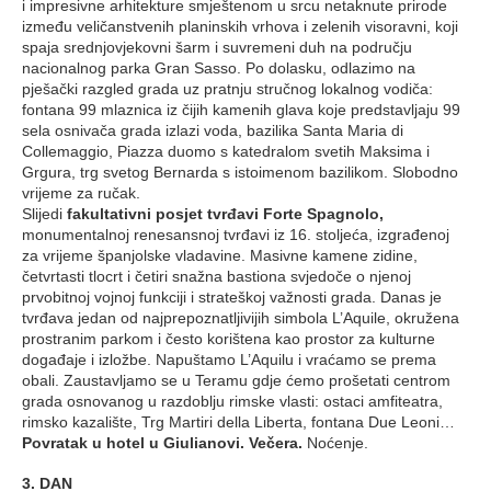
i impresivne arhitekture smještenom u srcu netaknute prirode
između veličanstvenih planinskih vrhova i zelenih visoravni, koji
spaja srednjovjekovni šarm i suvremeni duh na području
nacionalnog parka Gran Sasso. Po dolasku, odlazimo na
pješački razgled grada uz pratnju stručnog lokalnog vodiča:
fontana 99 mlaznica iz čijih kamenih glava koje predstavljaju 99
sela osnivača grada izlazi voda, bazilika Santa Maria di
Collemaggio, Piazza duomo s katedralom svetih Maksima i
Grgura, trg svetog Bernarda s istoimenom bazilikom. Slobodno
vrijeme za ručak.
Slijedi
fakultativni posjet tvrđavi Forte Spagnolo,
monumentalnoj renesansnoj tvrđavi iz 16. stoljeća, izgrađenoj
za vrijeme španjolske vladavine. Masivne kamene zidine,
četvrtasti tlocrt i četiri snažna bastiona svjedoče o njenoj
prvobitnoj vojnoj funkciji i strateškoj važnosti grada. Danas je
tvrđava jedan od najprepoznatljivijih simbola L’Aquile, okružena
prostranim parkom i često korištena kao prostor za kulturne
događaje i izložbe. Napuštamo L’Aquilu i vraćamo se prema
obali. Zaustavljamo se u Teramu gdje ćemo prošetati centrom
grada osnovanog u razdoblju rimske vlasti: ostaci amfiteatra,
rimsko kazalište, Trg Martiri della Liberta, fontana Due Leoni…
Povratak u hotel u Giulianovi.
Večera.
Noćenje.
3. DAN