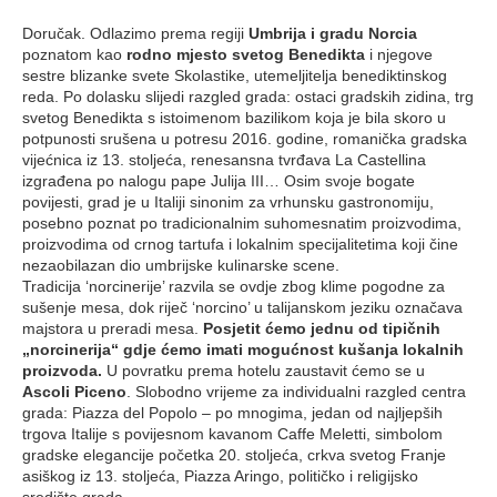
Doručak. Odlazimo prema regiji
Umbrija i gradu Norcia
poznatom kao
rodno mjesto svetog Benedikta
i njegove
sestre blizanke svete Skolastike, utemeljitelja benediktinskog
reda. Po dolasku slijedi razgled grada: ostaci gradskih zidina, trg
svetog Benedikta s istoimenom bazilikom koja je bila skoro u
potpunosti srušena u potresu 2016. godine, romanička gradska
vijećnica iz 13. stoljeća, renesansna tvrđava La Castellina
izgrađena po nalogu pape Julija III… Osim svoje bogate
povijesti, grad je u Italiji sinonim za vrhunsku gastronomiju,
posebno poznat po tradicionalnim suhomesnatim proizvodima,
proizvodima od crnog tartufa i lokalnim specijalitetima koji čine
nezaobilazan dio umbrijske kulinarske scene.
Tradicija ‘norcinerije’ razvila se ovdje zbog klime pogodne za
sušenje mesa, dok riječ ‘norcino’ u talijanskom jeziku označava
majstora u preradi mesa.
Posjetit ćemo jednu od tipičnih
„norcinerija“ gdje ćemo imati mogućnost kušanja lokalnih
proizvoda.
U povratku prema hotelu zaustavit ćemo se u
Ascoli Piceno
. Slobodno vrijeme za individualni razgled centra
grada: Piazza del Popolo – po mnogima, jedan od najljepših
trgova Italije s povijesnom kavanom Caffe Meletti, simbolom
gradske elegancije početka 20. stoljeća, crkva svetog Franje
asiškog iz 13. stoljeća, Piazza Aringo, političko i religijsko