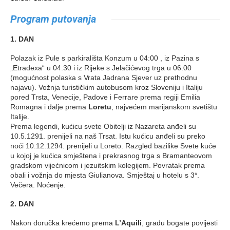
Program putovanja
1. DAN
Polazak iz Pule s parkirališta Konzum u 04:00 , iz Pazina s
„Etradexa“ u 04:30 i iz Rijeke s Jelačićevog trga u 06:00
(mogućnost polaska s Vrata Jadrana Sjever uz prethodnu
najavu). Vožnja turističkim autobusom kroz Sloveniju i Italiju
pored Trsta, Venecije, Padove i Ferrare prema regiji Emilia
Romagna i dalje prema
Loretu
, najvećem marijanskom svetištu
Italije.
Prema legendi, kućicu svete Obitelji iz Nazareta anđeli su
10.5.1291. prenijeli na naš Trsat. Istu kućicu anđeli su preko
noći 10.12.1294. prenijeli u Loreto. Razgled bazilike Svete kuće
u kojoj je kućica smještena i prekrasnog trga s Bramanteovom
gradskom vijećnicom i jezuitskim kolegijem. Povratak prema
obali i vožnja do mjesta Giulianova. Smještaj u hotelu s 3*.
Večera. Noćenje.
2. DAN
Nakon doručka krećemo prema
L’Aquili
, gradu bogate povijesti