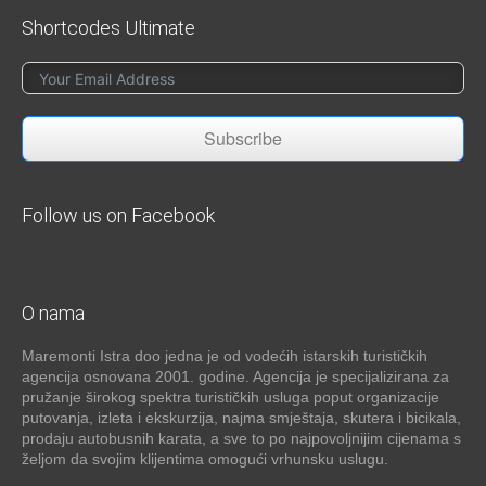
Shortcodes Ultimate
Subscribe
Follow us on Facebook
O nama
Maremonti Istra doo jedna je od vodećih istarskih turističkih
agencija osnovana 2001. godine. Agencija je specijalizirana za
pružanje širokog spektra turističkih usluga poput organizacije
putovanja, izleta i ekskurzija, najma smještaja, skutera i bicikala,
prodaju autobusnih karata, a sve to po najpovoljnijim cijenama s
željom da svojim klijentima omogući vrhunsku uslugu.