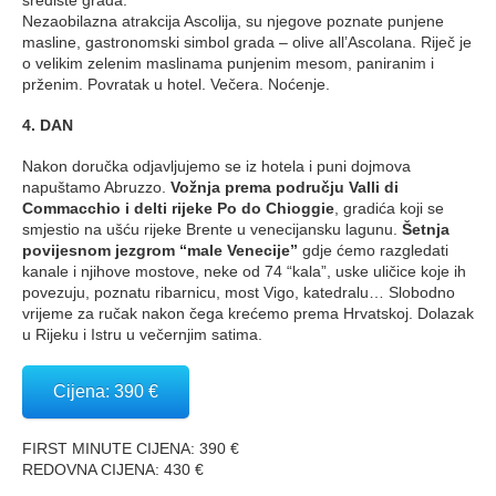
središte grada.
Nezaobilazna atrakcija Ascolija, su njegove poznate punjene
masline, gastronomski simbol grada – olive all’Ascolana. Riječ je
o velikim zelenim maslinama punjenim mesom, paniranim i
prženim. Povratak u hotel. Večera. Noćenje.
4. DAN
Nakon doručka odjavljujemo se iz hotela i puni dojmova
napuštamo Abruzzo.
Vožnja prema području Valli di
Commacchio i delti rijeke Po do Chioggie
, gradića koji se
smjestio na ušću rijeke Brente u venecijansku lagunu.
Šetnja
povijesnom jezgrom “male Venecije”
gdje ćemo razgledati
kanale i njihove mostove, neke od 74 “kala”, uske uličice koje ih
povezuju, poznatu ribarnicu, most Vigo, katedralu… Slobodno
vrijeme za ručak nakon čega krećemo prema Hrvatskoj. Dolazak
u Rijeku i Istru u večernjim satima.
Cijena: 390 €
FIRST MINUTE CIJENA: 390 €
REDOVNA CIJENA: 430 €