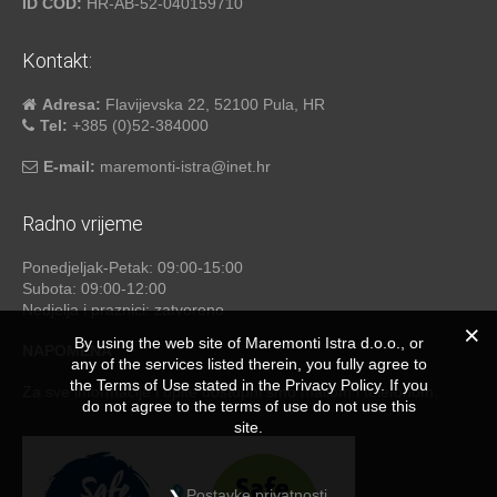
ID COD:
HR-AB-52-040159710
Kontakt:
Adresa:
Flavijevska 22, 52100 Pula, HR
Tel:
+385 (0)52-384000
E-mail:
maremonti-istra@inet.hr
Radno vrijeme
Ponedjeljak-Petak: 09:00-15:00
Subota: 09:00-12:00
Nedjelja i praznici: zatvoreno
By using the web site of Maremonti Istra d.o.o., or
NAPOMENA
any of the services listed therein, you fully agree to
the Terms of Use stated in the Privacy Policy. If you
Za sve informacije i upite dostupni smo mailom i telefonom.
do not agree to the terms of use do not use this
site.
Postavke privatnosti