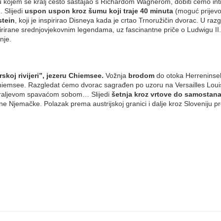
 a u kojem se kralj često sastajao s Richardom Wagnerom, dobiti ćemo in
. Slijedi
uspon uspon kroz šumu koji traje 40 minuta
(moguć prijev
tein
, koji je inspirirao Disneya kada je crtao Trnoružičin dvorac. U raz
spirirane srednjovjekovnim legendama, uz fascinantne priče o Ludwigu II.
nje.
koj rivijeri”, jezeru Chiemsee.
Vožnja
brodom
do otoka Herreninse
nchiemsee. Razgledat ćemo dvorac sagrađen po uzoru na Versailles Loui
kraljevom spavaćom sobom… Slijedi
šetnja kroz vrtove do samostan
 Njemačke. Polazak prema austrijskoj granici i dalje kroz Sloveniju 