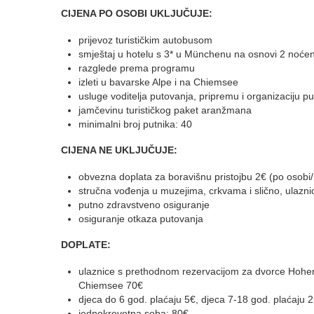
CIJENA PO OSOBI UKLJUČUJE:
prijevoz turističkim autobusom
smještaj u hotelu s 3* u Münchenu na osnovi 2 noće
razglede prema programu
izleti u bavarske Alpe i na Chiemsee
usluge voditelja putovanja, pripremu i organizaciju p
jamčevinu turističkog paket aranžmana
minimalni broj putnika: 40
CIJENA NE UKLJUČUJE:
obvezna doplata za boravišnu pristojbu 2€ (po osobi
stručna vođenja u muzejima, crkvama i slično, ulazni
putno zdravstveno osiguranje
osiguranje otkaza putovanja
DOPLATE:
ulaznice s prethodnom rezervacijom za dvorce Hohe
Chiemsee 70€
djeca do 6 god. plaćaju 5€, djeca 7-18 god. plaćaju 
jednokrevetna soba: 80€