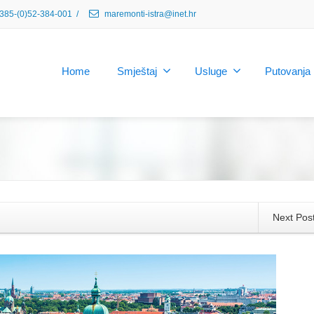
385-(0)52-384-001
/
maremonti-istra@inet.hr
Home
Smještaj
Usluge
Putovanja
Next Pos