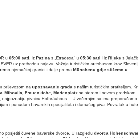
OR u
05:00 sati
, iz
Pazina
s „Etradexa“ u
05:30 sati
i iz
Rijeke
s Jelači
EVER uz prethodnu najavu. Vožnja turističkim autobusom kroz Sloveni
prema njemačkoj granici i dalje prema
Münchenu gdje stižemo u
m prijevozom na
upoznavanje grada
s našim turističkim pratiteljem. Kr
sv. Mihovila, Frauenkiche, Marienplatz
sa starom i novom gradskom
of, najpoznatiju pivnicu Hofbräuhaus… U večernjim satima preporučamo 
jom i ponudom bavarskih specijaliteta i domaćeg piva. Povratak u hote
o posjetiti čuvene bavarske dvorce. U razgledu
dvorca Hohenschwa