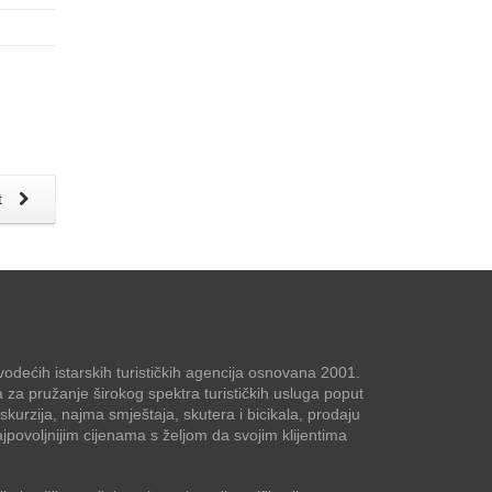
t
odećih istarskih turističkih agencija osnovana 2001.
a za pružanje širokog spektra turističkih usluga poput
kskurzija, najma smještaja, skutera i bicikala, prodaju
jpovoljnijim cijenama s željom da svojim klijentima