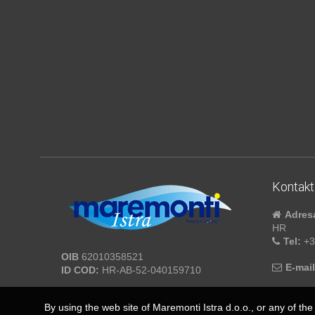
Kontakt
Adres
HR
Tel:
+3
OIB
62010358521
E-mail
ID COD:
HR-AB-52-040159710
By using the web site of Maremonti Istra d.o.o., or any of the 