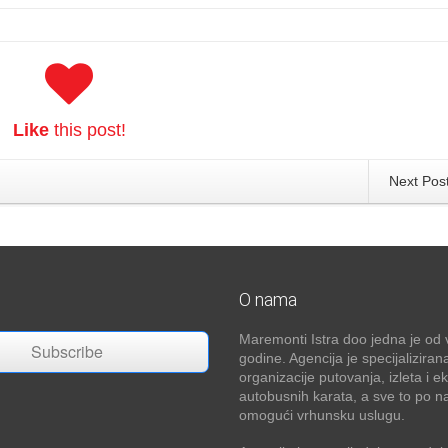
Like
this post!
Next Pos
O nama
Maremonti Istra doo jedna je od v
Subscribe
godine. Agencija je specijaliziran
organizacije putovanja, izleta i e
autobusnih karata, a sve to po na
omogući vrhunsku uslugu.