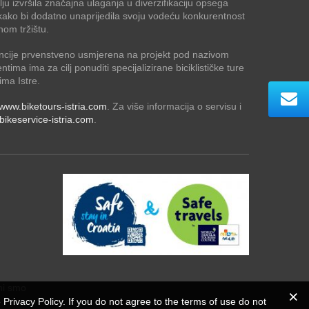
ju izvršila značajna ulaganja u diverzifikaciju opsega
ja kako bi dodatno unaprijedila svoju vodeću konkurentnost
nom tržištu.
ncije prvenstveno usmjerena na projekt pod nazivom
jentima ima za cilj ponuditi specijalizirane biciklističke ture
ima Istre.
www.biketours-istria.com
. Za više informacija o servisu i
ikeservice-istria.com
.
ni smo
e Privacy Policy. If you do not agree to the terms of use do not