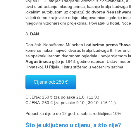
koji su u 12. stoljeću sagradili vitezovi iz Schwangaua,
uvid u odrastanje mladog princa, kasnije kralja Ludwiga II
lokalnim autobusom uz doplatu) do
dvorca Neuschwans
vidjeti ćemo kraljevske odaje, blagovaonice i galerije in
njegovim vizionarskim projektima. Povratak u hotel. Noće
3. DAN
Doručak. Napuštamo München i
odlazimo prema “bavars
kome se nalazi najveći dvorac kralja Ludwiga II, Herre
sa spektakularnom dvoranom ogledala i nevjerojatnom 
Augustinaca
gdje je 1948. godine napisan Ustav moderne
Hrvatskoj. U Rijeku i Istru stižemo u večernjim satima.
Cijena od: 250 €
CIJENA: 250 € (za polaske 21.8. i 11.9.)
CIJENA: 260 € (za polaske 9.10., 30.10. i 16.11.)
Popust za dijete do 12 god. u sobi s roditeljima 10%
Što je uključeno u cijenu, a što nije?