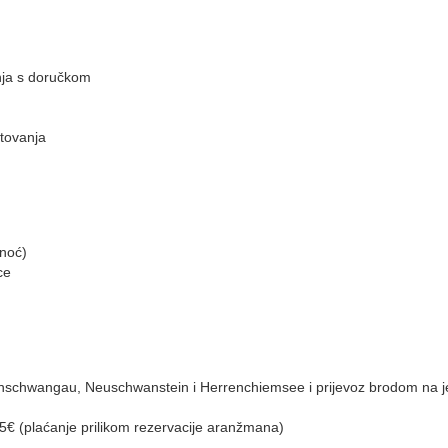
nja s doručkom
utovanja
/noć)
ce
nschwangau, Neuschwanstein i Herrenchiemsee i prijevoz brodom na j
25€ (plaćanje prilikom rezervacije aranžmana)