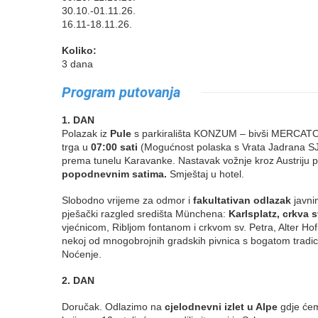
30.10.-01.11.26.
16.11-18.11.26.
Koliko:
3 dana
Program putovanja
1. DAN
Polazak iz
Pule
s parkirališta KONZUM – bivši MERCAT
trga u
07:00 sati
(Mogućnost polaska s Vrata Jadrana SJ
prema tunelu Karavanke. Nastavak vožnje kroz Austriju 
popodnevnim satima.
Smještaj u hotel.
Slobodno vrijeme za odmor i
fakultativan odlazak
javni
pješački razgled središta Münchena:
Karlsplatz, crkva 
vjećnicom, Ribljom fontanom i crkvom sv. Petra, Alter H
nekoj od mnogobrojnih gradskih pivnica s bogatom tradici
Noćenje.
2. DAN
Doručak. Odlazimo na
cjelodnevni izlet u Alpe
gdje ćem