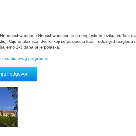
 Hohenschwangau i Neuschwanstein je na engleskom jeziku, vođeni ra
č). Cijene ulaznica, dvorci koji se posjećuju kao i redoslijed razgleda
šaljemo 2-3 dana prije polaska.
i su dio ovog programa.
nja i odgovori