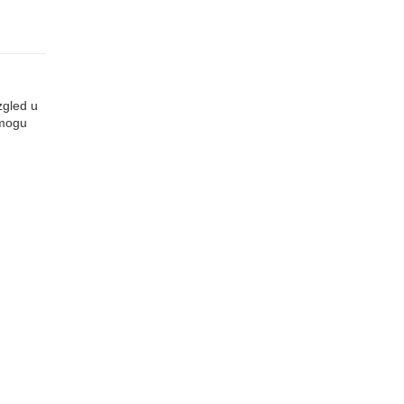
zgled u
 mogu