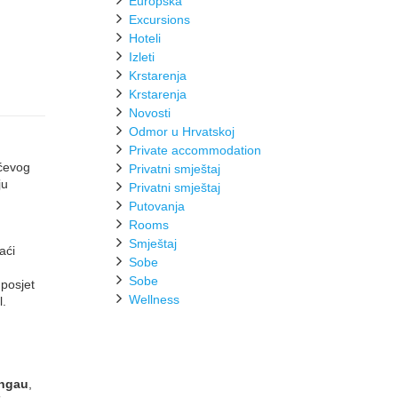
Europska
Excursions
Hoteli
Izleti
Krstarenja
Krstarenja
Novosti
Odmor u Hrvatskoj
Private accommodation
ćevog
Privatni smještaj
ju
Privatni smještaj
Putovanja
Rooms
Smještaj
aći
Sobe
Sobe
posjet
Wellness
l.
ngau
,