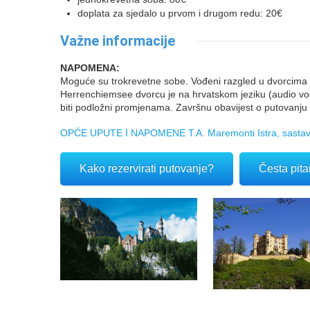
doplata za sjedalo u prvom i drugom redu: 20€
Važne informacije
NAPOMENA:
Moguće su trokrevetne sobe. Vođeni razgled u dvorcima
Herrenchiemsee dvorcu je na hrvatskom jeziku (audio vodi
biti podložni promjenama. Završnu obavijest o putovanju 
OPĆE UPUTE I NAPOMENE T.A. Maremonti Istra, sastavn
Kako rezervirati putovanje?
Česta pita