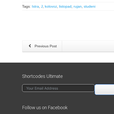
Tags:
Istra
,
J
,
kolovoz
,
listopad
,
rujan
,
studeni
Previous Post
Shortcodes Ultimate
Follow us on Facebook