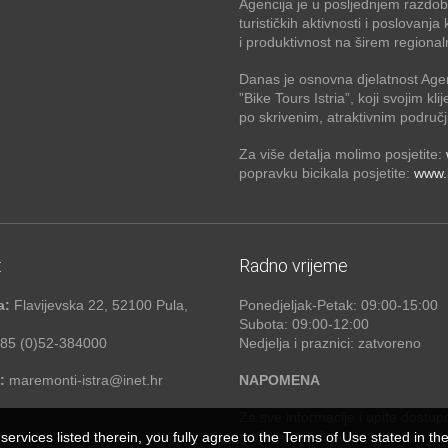
Agencija je u posljednjem razdobl
turističkih aktivnosti i poslovan
i produktivnost na širem regional
Danas je osnovna djelatnost Age
”Bike Tours Istria”, koji svojim kli
po skrivenim, atraktivnim područj
Za više detalja molimo posjetite:
popravku bicikala posjetite:
www.b
:
Radno vrijeme
a:
Flavijevska 22, 52100 Pula,
Ponedjeljak-Petak: 09:00-15:00
Subota: 09:00-12:00
85 (0)52-384000
Nedjelja i praznici: zatvoreno
:
maremonti-istra@inet.hr
NAPOMENA
Za sve informacije i upite dostup
mailom i telefonom.
services listed therein, you fully agree to the Terms of Use stated in th