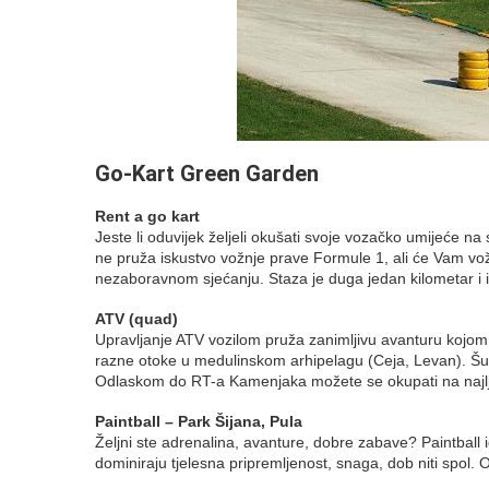
Go-Kart Green Garden
Rent a go kart
Jeste li oduvijek željeli okušati svoje vozačko umijeće 
ne pruža iskustvo vožnje prave Formule 1, ali će Vam vožn
nezaboravnom sjećanju. Staza je duga jedan kilometar i i
ATV (quad)
Upravljanje ATV vozilom pruža zanimljivu avanturu kojom 
razne otoke u medulinskom arhipelagu (Ceja, Levan). Šu
Odlaskom do RT-a Kamenjaka možete se okupati na najlj
Paintball – Park Šijana, Pula
Željni ste adrenalina, avanture, dobre zabave? Paintball i
dominiraju tjelesna pripremljenost, snaga, dob niti spol. 