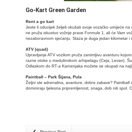
Go-Kart Green Garden
Rent a go kart
Jeste li oduvijek željeli okušati svoje vozačko umijeće 
ne pruža iskustvo vožnje prave Formule 1, ali će Vam vožn
nezaboravnom sjećanju. Staza je duga jedan kilometar i i
ATV (quad)
Upravljanje ATV vozilom pruža zanimljivu avanturu kojom 
razne otoke u medulinskom arhipelagu (Ceja, Levan). Šu
Odlaskom do RT-a Kamenjaka možete se okupati na najlj
Paintball – Park Šijana, Pula
Željni ste adrenalina, avanture, dobre zabave? Paintball i
dominiraju tjelesna pripremljenost, snaga, dob niti spol. 
Previous Post