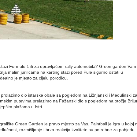
na stazi Formule 1 ili za upravljačem rally automobila? Green garden Va
ja malim jurilicama na karting stazi pored Pule sigurno ostati u
dealno je mjesto za cijelu porodicu.
prolazimo dio istarske obale sa pogledom na Ližnjanski i Medulinski zal
mskim putevima prelazimo na Fažanski dio s pogledom na otočje Brijun
epšim plažama u Istri.
gralište Green Garden je pravo mjesto za Vas. Paintball je igra u kojoj 
Odlučnost, razmišljanje i brza reakcija kvalitete su potrebne za pobjedu.