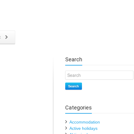
t
Search
Search
Categories
Accommodation
Active holidays