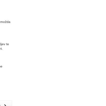
m možda
jev te
i.
ne
t