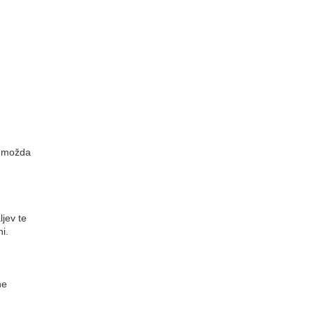
m možda
jev te
i.
ne