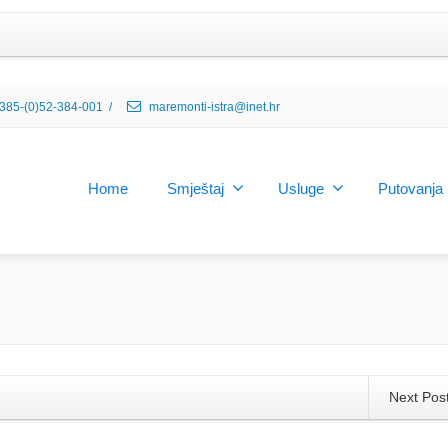
385-(0)52-384-001
/
maremonti-istra@inet.hr
Home
Smještaj
Usluge
Putovanja
Next Pos