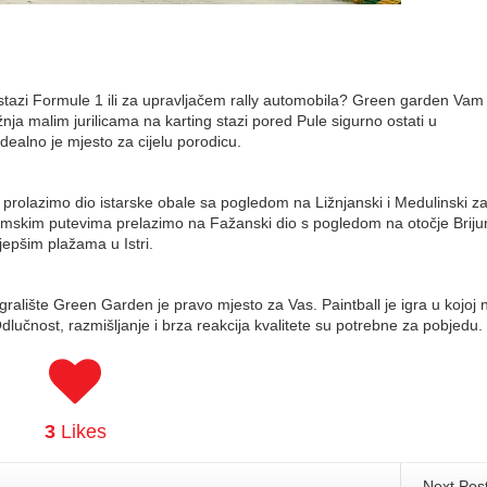
na stazi Formule 1 ili za upravljačem rally automobila? Green garden Va
ja malim jurilicama na karting stazi pored Pule sigurno ostati u
dealno je mjesto za cijelu porodicu.
prolazimo dio istarske obale sa pogledom na Ližnjanski i Medulinski zal
mskim putevima prelazimo na Fažanski dio s pogledom na otočje Brijun
epšim plažama u Istri.
gralište Green Garden je pravo mjesto za Vas. Paintball je igra u kojoj 
Odlučnost, razmišljanje i brza reakcija kvalitete su potrebne za pobjedu.
3
Likes
Next Pos