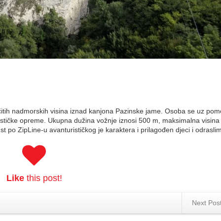
ličitih nadmorskih visina iznad kanjona Pazinske jame. Osoba se uz po
inističke opreme. Ukupna dužina vožnje iznosi 500 m, maksimalna visin
t po ZipLine-u avanturističkog je karaktera i prilagođen djeci i odrasli
Like
this post!
Next Pos