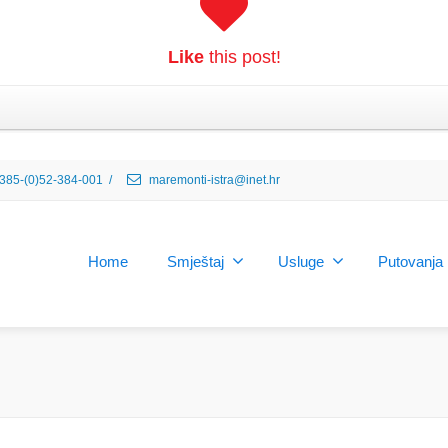
Like
this post!
385-(0)52-384-001
/
maremonti-istra@inet.hr
Home
Smještaj
Usluge
Putovanja