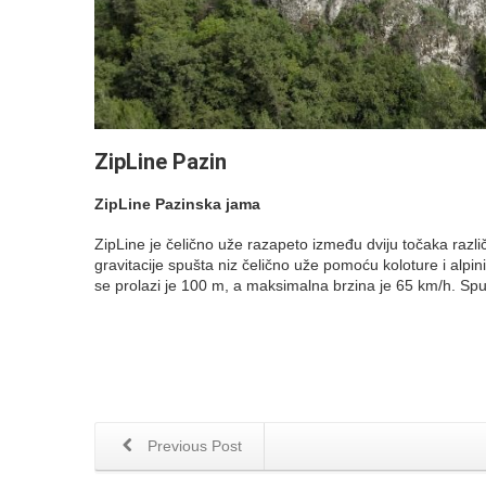
ZipLine Pazin
ZipLine Pazinska jama
ZipLine je čelično uže razapeto između dviju točaka raz
gravitacije spušta niz čelično uže pomoću koloture i alp
se prolazi je 100 m, a maksimalna brzina je 65 km/h. Spus
Previous Post