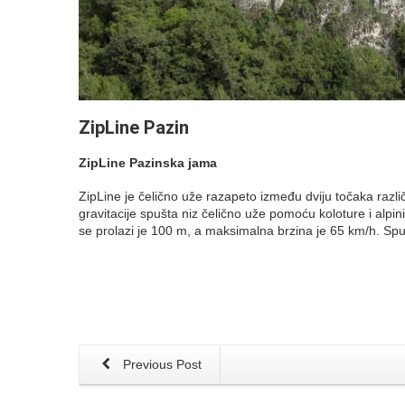
ZipLine Pazin
ZipLine Pazinska jama
ZipLine je čelično uže razapeto između dviju točaka raz
gravitacije spušta niz čelično uže pomoću koloture i alp
se prolazi je 100 m, a maksimalna brzina je 65 km/h. Spus
Previous Post