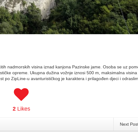
ličitih nadmorskih visina iznad kanjona Pazinske jame. Osoba se uz po
inističke opreme. Ukupna dužina vožnje iznosi 500 m, maksimalna visin
t po ZipLine-u avanturističkog je karaktera i prilagođen djeci i odrasli
2
Likes
Next Pos