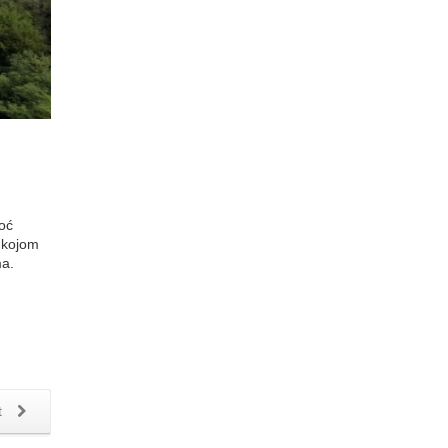
moć
a kojom
ma.
t