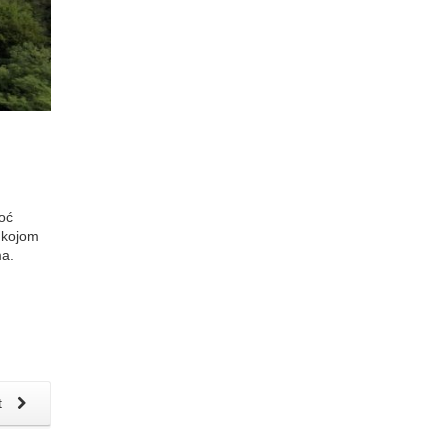
moć
a kojom
ma.
t